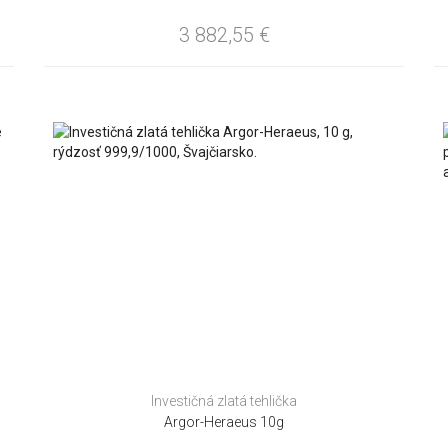
3 882,55
€
Investičná zlatá tehlička
Argor-Heraeus 10g