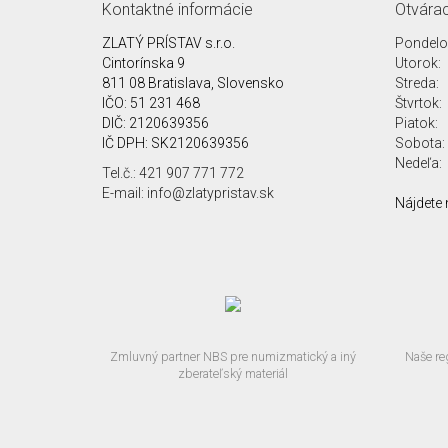
Kontaktné informácie
Otvárac
ZLATÝ PRÍSTAV s.r.o.
Pondelo
Cintorínska 9
Utorok:
811 08 Bratislava, Slovensko
Streda:
IČO: 51 231 468
Štvrtok:
DIČ: 2120639356
Piatok:
IČ DPH: SK2120639356
Sobota:
Nedeľa:
Tel.č.: 421 907 771 772
E-mail: info@zlatypristav.sk
Nájdete 
Zmluvný partner NBS pre numizmatický a iný
Naše re
zberateľský materiál