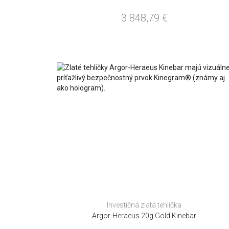
3 848,79
€
Investičná zlatá tehlička
Argor-Heraeus 20g Gold Kinebar