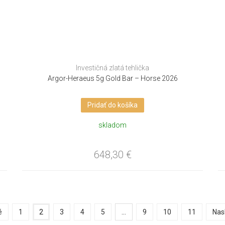
Investičná zlatá tehlička
Argor-Heraeus 5g Gold Bar – Horse 2026
Pridať do košíka
skladom
648,30
€
é
1
2
3
4
5
…
9
10
11
Nas