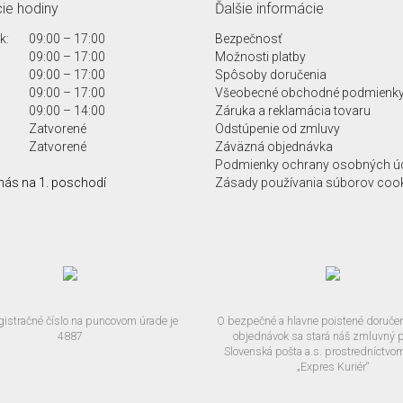
ie hodiny
Ďalšie informácie
k:
09:00 – 17:00
Bezpečnosť
09:00 – 17:00
Možnosti platby
09:00 – 17:00
Spôsoby doručenia
09:00 – 17:00
Všeobecné obchodné podmienk
09:00 – 14:00
Záruka a reklamácia tovaru
Zatvorené
Odstúpenie od zmluvy
Zatvorené
Záväzná objednávka
Podmienky ochrany osobných ú
nás na 1. poschodí
Zásady používania súborov coo
gistračné číslo na puncovom úrade je
O bezpečné a hlavne poistené doručen
4887
objednávok sa stará náš zmluvný p
Slovenská pošta a.s. prostredníctvo
„Expres Kuriér“