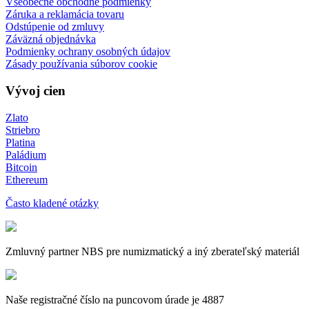
Všeobecné obchodné podmienky
Záruka a reklamácia tovaru
Odstúpenie od zmluvy
Záväzná objednávka
Podmienky ochrany osobných údajov
Zásady používania súborov cookie
Vývoj cien
Zlato
Striebro
Platina
Paládium
Bitcoin
Ethereum
Často kladené otázky
Zmluvný partner NBS pre numizmatický a iný zberateľský materiál
Naše registračné číslo na puncovom úrade je 4887