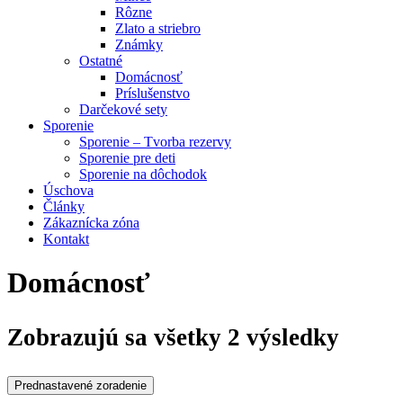
Rôzne
Zlato a striebro
Známky
Ostatné
Domácnosť
Príslušenstvo
Darčekové sety
Sporenie
Sporenie – Tvorba rezervy
Sporenie pre deti
Sporenie na dôchodok
Úschova
Články
Zákaznícka zóna
Kontakt
Domácnosť
Zobrazujú sa všetky 2 výsledky
Prednastavené zoradenie