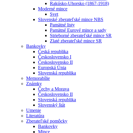
Rakúsko-Uhorsko (1867-1918)
Moderné mince
Svet
Slovenské zberateľské mince NBS
Pamätné listy
Pamätné Eurové mince a sady
Strieborné zberateľské mince SR
Zlaté zberateľské mince SR
Bankovky
Česká republika
Československo I
Československo II
Europská Únia
Slovenská republika
Memorabílie
Známky
Čechy a Morava
Československo II
Slovenská republika
Slovenský štát
Umenie
Literatúra
Zberateľské pomôcky
Bankovky
Mince