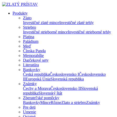
Produkty
Zlato
Investičné zlaté mince
Investičné zlaté tehly
Striebro
Investičné strieborné mince
Investičné strieborné tehly
Platina
Paládium
Meď
Čínska Panda
Memorabílie
Darčekové sety
Literatúra
Bankovky
Česká republika
Československo I
Československo
II
Europská Únia
Slovenská republika
Známky
Čechy a Morava
Československo II
Slovenská
republika
Slovenský štát
Zberateľské pomôcky
Bankovky
Mince
Rôzne
Zlato a striebro
Známky
Pre deti
Umenie
Ostatné