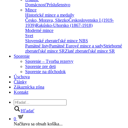
Domácnosť
Príslušenstvo
Mince
Historické mince a medaily
Česko, Morava, Sliezko
Československo I (1919-
1939)
Rakúsko-Uhorsko (1867-1918)
Moderné mince
Svet
Slovenské zberateľské mince NBS
Pamätné listy
Pamätné Eurové mince a sady
Strieborné
zberateľské mince SR
Zlaté zberateľské mince SR
Sporenie
Sporenie – Tvorba rezervy
Sporenie pre deti
Sporenie na dôchodok
Úschova
Články
Zákaznícka zóna
Kontakt
Hľadať
0
Načítava sa obsah košíka...