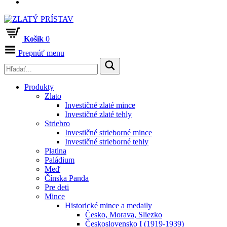
Košík
0
Prepnúť menu
Produkty
Zlato
Investičné zlaté mince
Investičné zlaté tehly
Striebro
Investičné strieborné mince
Investičné strieborné tehly
Platina
Paládium
Meď
Čínska Panda
Pre deti
Mince
Historické mince a medaily
Česko, Morava, Sliezko
Československo I (1919-1939)