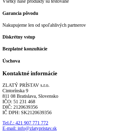
Všetky naše produkty sú testované
Garancia pôvodu
Nakupujeme len od spoľahlivých partnerov
Diskrétny vstup
Bezplatné konzultácie
Úschova
Kontaktné informácie
ZLATÝ PRÍSTAV s.r.o.
Cintorínska 9
811 08 Bratislava, Slovensko
IČO: 51 231 468
DIČ: 2120639356
IČ DPH: SK2120639356
Tel.č.: 421 907 771 772
E-mail: info@zlatypristav.sk