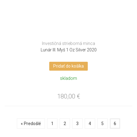
Investičná strieborná minca
Lunár III. Myš 1 Oz Silver 2020
Pridať do košíka
skladom
180,00
€
« Predošlé
1
2
3
4
5
6