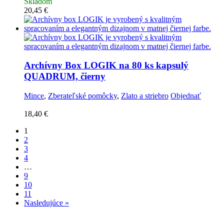
Skladom
20,45
€
Archívny Box LOGIK na 80 ks kapsulý
QUADRUM, čierny
Mince
,
Zberateľské pomôcky
,
Zlato a striebro
Objednať
18,40
€
1
2
3
4
…
9
10
11
Nasledujúce »