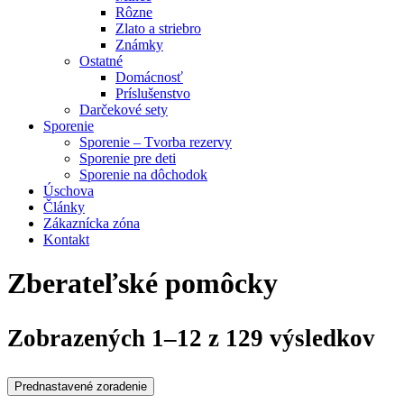
Rôzne
Zlato a striebro
Známky
Ostatné
Domácnosť
Príslušenstvo
Darčekové sety
Sporenie
Sporenie – Tvorba rezervy
Sporenie pre deti
Sporenie na dôchodok
Úschova
Články
Zákaznícka zóna
Kontakt
Zberateľské pomôcky
Zobrazených 1–12 z 129 výsledkov
Prednastavené zoradenie