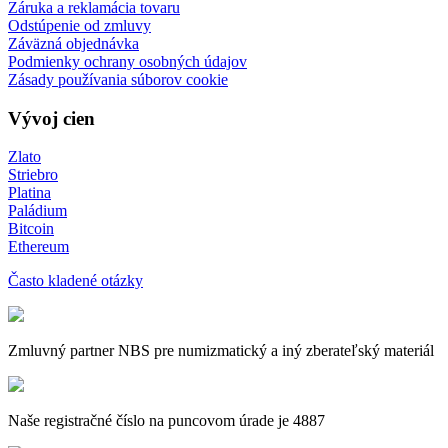
Záruka a reklamácia tovaru
Odstúpenie od zmluvy
Záväzná objednávka
Podmienky ochrany osobných údajov
Zásady používania súborov cookie
Vývoj cien
Zlato
Striebro
Platina
Paládium
Bitcoin
Ethereum
Často kladené otázky
Zmluvný partner NBS pre numizmatický a iný zberateľský materiál
Naše registračné číslo na puncovom úrade je 4887