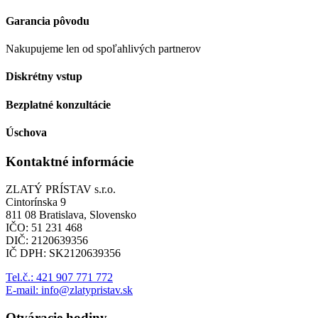
Garancia pôvodu
Nakupujeme len od spoľahlivých partnerov
Diskrétny vstup
Bezplatné konzultácie
Úschova
Kontaktné informácie
ZLATÝ PRÍSTAV s.r.o.
Cintorínska 9
811 08 Bratislava, Slovensko
IČO: 51 231 468
DIČ: 2120639356
IČ DPH: SK2120639356
Tel.č.: 421 907 771 772
E-mail: info@zlatypristav.sk
Otváracie hodiny