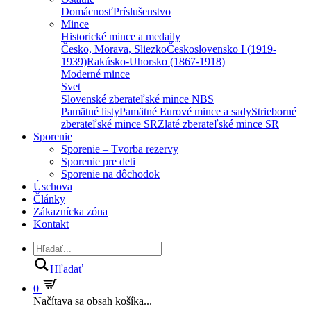
Domácnosť
Príslušenstvo
Mince
Historické mince a medaily
Česko, Morava, Sliezko
Československo I (1919-
1939)
Rakúsko-Uhorsko (1867-1918)
Moderné mince
Svet
Slovenské zberateľské mince NBS
Pamätné listy
Pamätné Eurové mince a sady
Strieborné
zberateľské mince SR
Zlaté zberateľské mince SR
Sporenie
Sporenie – Tvorba rezervy
Sporenie pre deti
Sporenie na dôchodok
Úschova
Články
Zákaznícka zóna
Kontakt
Hľadať
0
Načítava sa obsah košíka...