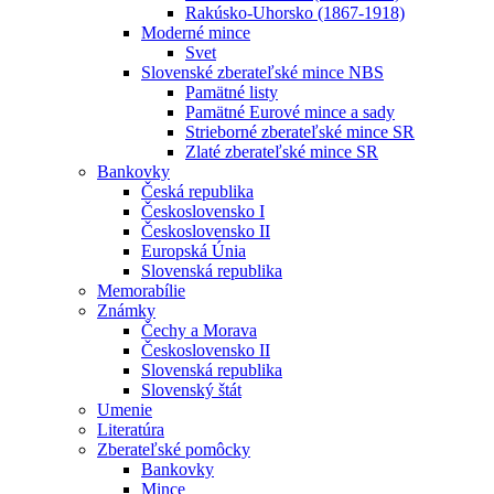
Rakúsko-Uhorsko (1867-1918)
Moderné mince
Svet
Slovenské zberateľské mince NBS
Pamätné listy
Pamätné Eurové mince a sady
Strieborné zberateľské mince SR
Zlaté zberateľské mince SR
Bankovky
Česká republika
Československo I
Československo II
Europská Únia
Slovenská republika
Memorabílie
Známky
Čechy a Morava
Československo II
Slovenská republika
Slovenský štát
Umenie
Literatúra
Zberateľské pomôcky
Bankovky
Mince