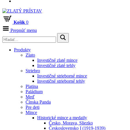
Košík
0
Prepnúť menu
Produkty
Zlato
Investičné zlaté mince
Investičné zlaté tehly
Striebro
Investičné strieborné mince
Investičné strieborné tehly
Platina
Paládium
Meď
Čínska Panda
Pre deti
Mince
Historické mince a medaily
Česko, Morava, Sliezko
Československo I (1919-1939)