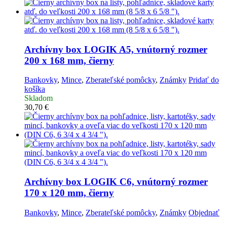
Archívny box LOGIK A5, vnútorný rozmer
200 x 168 mm, čierny
Bankovky
,
Mince
,
Zberateľské pomôcky
,
Známky
Pridať do
košíka
Skladom
30,70
€
Archívny box LOGIK C6, vnútorný rozmer
170 x 120 mm, čierny
Bankovky
,
Mince
,
Zberateľské pomôcky
,
Známky
Objednať