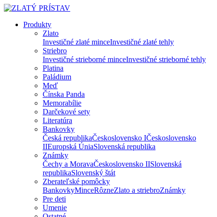
Produkty
Zlato
Investičné zlaté mince
Investičné zlaté tehly
Striebro
Investičné strieborné mince
Investičné strieborné tehly
Platina
Paládium
Meď
Čínska Panda
Memorabílie
Darčekové sety
Literatúra
Bankovky
Česká republika
Československo I
Československo
II
Europská Únia
Slovenská republika
Známky
Čechy a Morava
Československo II
Slovenská
republika
Slovenský štát
Zberateľské pomôcky
Bankovky
Mince
Rôzne
Zlato a striebro
Známky
Pre deti
Umenie
Ostatné