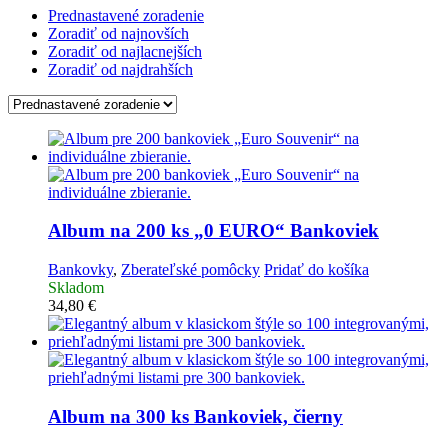
Prednastavené zoradenie
Zoradiť od najnovších
Zoradiť od najlacnejších
Zoradiť od najdrahších
Album na 200 ks „0 EURO“ Bankoviek
Bankovky
,
Zberateľské pomôcky
Pridať do košíka
Skladom
34,80
€
Album na 300 ks Bankoviek, čierny