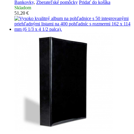
Bankovky
,
Zberateľské pomôcky
Pridať do košíka
Skladom
51,20
€