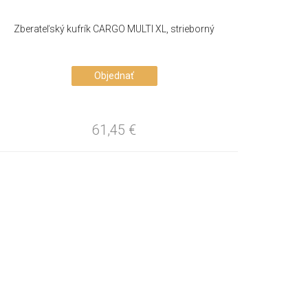
Zberateľský kufrík CARGO MULTI XL, strieborný
Objednať
61,45
€