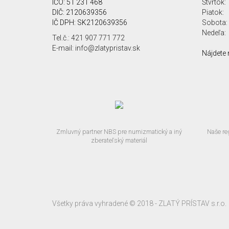
IČO: 51 231 468
Štvrtok:
DIČ: 2120639356
Piatok:
IČ DPH: SK2120639356
Sobota:
Nedeľa:
Tel.č.: 421 907 771 772
E-mail: info@zlatypristav.sk
Nájdete 
Zmluvný partner NBS pre numizmatický a iný
Naše re
zberateľský materiál
Všetky práva vyhradené © 2018 - ZLATÝ PRÍSTAV s.r.o.