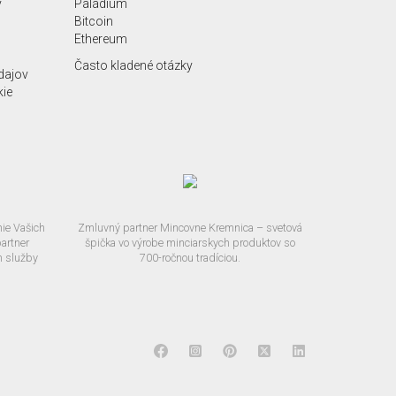
y
Paládium
Bitcoin
Ethereum
Často kladené otázky
dajov
kie
ie Vašich
Zmluvný partner Mincovne Kremnica – svetová
artner
špička vo výrobe minciarskych produktov so
m služby
700-ročnou tradíciou.