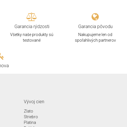
Garancia rýdzosti
Garancia pôvodu
Všetky naše produkty sú
Nakupujeme len od
testované
spoľahlivých partnerov
hova
Vývoj cien
Zlato
Striebro
Platina