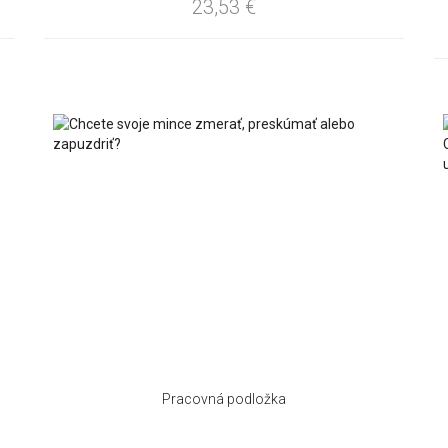
23,53
€
Pracovná podložka