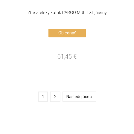
Zberateľský kufrík CARGO MULTI XL, čierny
Objednať
61,45
€
1
2
Nasledujúce »