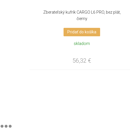
Zberateľský kufrík CARGO L6 PRO, bez plát,
čierny
Pridať do košíka
skladom
56,32
€