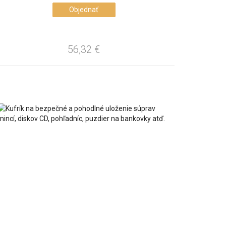
Objednať
56,32
€