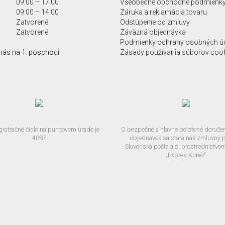
09:00 – 17:00
Všeobecné obchodné podmienk
09:00 – 14:00
Záruka a reklamácia tovaru
Zatvorené
Odstúpenie od zmluvy
Zatvorené
Záväzná objednávka
Podmienky ochrany osobných ú
nás na 1. poschodí
Zásady používania súborov coo
gistračné číslo na puncovom úrade je
O bezpečné a hlavne poistené doručen
4887
objednávok sa stará náš zmluvný p
Slovenská pošta a.s. prostredníctvo
„Expres Kuriér“