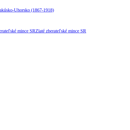
akúsko-Uhorsko (1867-1918)
berateľské mince SR
Zlaté zberateľské mince SR