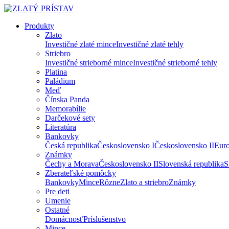
Produkty
Zlato
Investičné zlaté mince
Investičné zlaté tehly
Striebro
Investičné strieborné mince
Investičné strieborné tehly
Platina
Paládium
Meď
Čínska Panda
Memorabílie
Darčekové sety
Literatúra
Bankovky
Česká republika
Československo I
Československo II
Eur
Známky
Čechy a Morava
Československo II
Slovenská republika
S
Zberateľské pomôcky
Bankovky
Mince
Rôzne
Zlato a striebro
Známky
Pre deti
Umenie
Ostatné
Domácnosť
Príslušenstvo
Mince