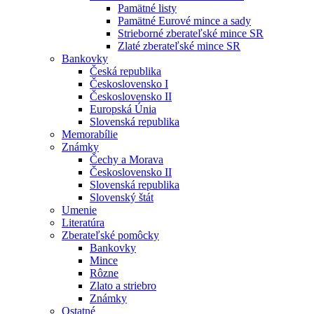
Pamätné listy
Pamätné Eurové mince a sady
Strieborné zberateľské mince SR
Zlaté zberateľské mince SR
Bankovky
Česká republika
Československo I
Československo II
Europská Únia
Slovenská republika
Memorabílie
Známky
Čechy a Morava
Československo II
Slovenská republika
Slovenský štát
Umenie
Literatúra
Zberateľské pomôcky
Bankovky
Mince
Rôzne
Zlato a striebro
Známky
Ostatné