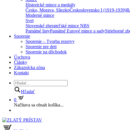
Historické mince a medaily
Česko, Morava, Sliezko
Československo I (1919-1939)
R
Moderné mince
Svet
Slovenské zberateľské mince NBS
Pamätné listy
Pamätné Eurové mince a sady
Strieborné z
Sporenie
Sporenie – Tvorba rezervy
Sporenie pre deti
Sporenie na dôchodok
Úschova
Články
Zákaznícka zóna
Kontakt
Hľadať
0
Načítava sa obsah košíka...