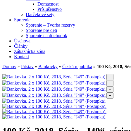
Domácnosť
Príslušenstvo
Darčekové sety
Sporenie
Sporenie – Tvorba rezervy
Sporenie pre deti
Sporenie na dôchodok
Úschova
Články
Zákaznícka zóna
Kontakt
Domov
»
Prístav
»
Bankovky
»
Česká republika
»
100 Kč, 2018, Sér
+
+
+
+