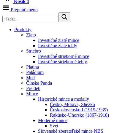
Košík
0
Prepnúť menu
Produkty
Zlato
Investičné zlaté mince
Investičné zlaté tehly
Striebro
Investičné strieborné mince
Investičné strieborné tehly
Platina
Paládium
Meď
Čínska Panda
Pre deti
Mince
Historické mince a medaily
Česko, Morava, Sliezko
Československo I (1919-1939)
Rakúsko-Uhorsko (1867-1918)
Moderné mince
Svet
Slovenské zberateľské mince NBS