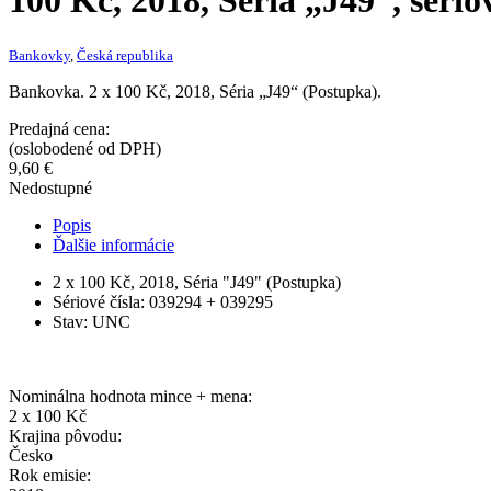
100 Kč, 2018, Séria „J49“, sério
Bankovky
,
Česká republika
Bankovka. 2 x 100 Kč, 2018, Séria „J49“ (Postupka).
Predajná cena:
(oslobodené od DPH)
9,60
€
Nedostupné
Popis
Ďalšie informácie
2 x 100 Kč, 2018, Séria "J49" (Postupka)
Sériové čísla: 039294 + 039295
Stav: UNC
Nominálna hodnota mince + mena:
2 x 100 Kč
Krajina pôvodu:
Česko
Rok emisie: