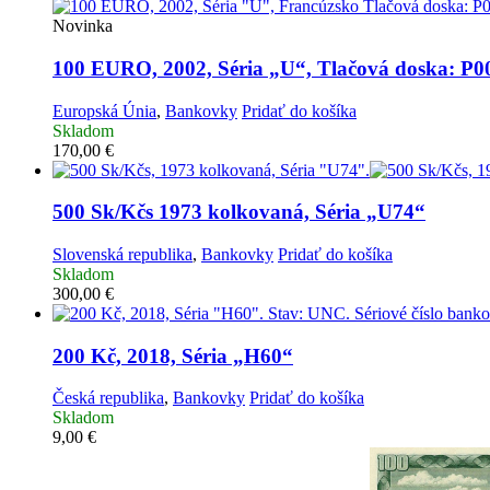
Novinka
100 EURO, 2002, Séria „U“, Tlačová doska: P
Europská Únia
,
Bankovky
Pridať do košíka
Skladom
170,00
€
500 Sk/Kčs 1973 kolkovaná, Séria „U74“
Slovenská republika
,
Bankovky
Pridať do košíka
Skladom
300,00
€
200 Kč, 2018, Séria „H60“
Česká republika
,
Bankovky
Pridať do košíka
Skladom
9,00
€