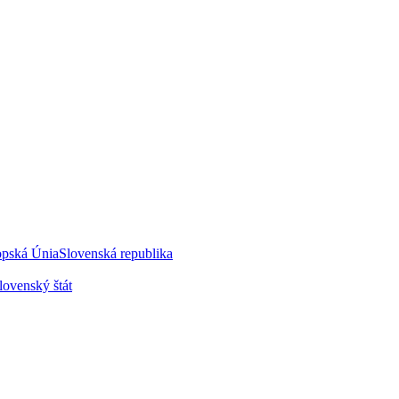
opská Únia
Slovenská republika
lovenský štát