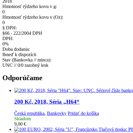
2018
Hmotnosť rýdzeho kovu v g:
0
Hmotnosť rýdzeho kovu v (Oz):
0
§ DPH:
§66 - 222/2004 DPH
DPH:
0%
Doba dodania:
Ihneď k dispozícii
Stav (Bankovka // minca):
UNC // 0/0 razobný lesk
Odporúčame
200 Kč, 2018, Séria „H64“
Česká republika
,
Bankovky
Pridať do košíka
Skladom
9,00
€