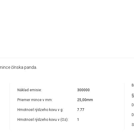
 mince čínska panda.
B
Náklad emisie:
300000
§
Priemer mince v mm:
25,00mm
D
Hmotnosť rýdzeho kovu v g:
7.77
D
Hmotnosť rýdzeho kovu v (Oz):
1
S