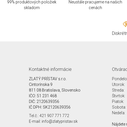
99% produktových položiek
Neustále pracujeme na našich
skladom
cenách
Diskrét
Kontaktné informácie
Otvárac
ZLATÝ PRÍSTAV s.r.o.
Pondelo
Cintorínska 9
Utorok:
811 08 Bratislava, Slovensko
Streda:
IČO: 51 231 468
Štvrtok:
DIČ: 2120639356
Piatok:
IČ DPH: SK2120639356
Sobota:
Nedeľa:
Tel.č.: 421 907 771 772
E-mail: info@zlatypristav.sk
Nájdete 