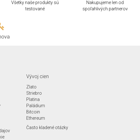
Všetky naše produkty sú
Nakupujeme len od
testované
spoľahlivých partnerov
hova
Vývoj cien
Zlato
Striebro
Platina
y
Paládium
Bitcoin
Ethereum
Často kladené otázky
dajov
kie