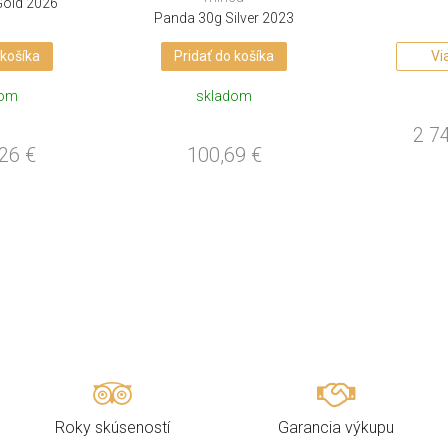
Gold 2026
Panda 30g Silver 2023
 košíka
Pridať do košíka
Vi
dom
skladom
2 7
,26
€
100,69
€
Roky skúseností
Garancia výkupu