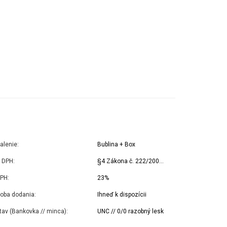
alenie:
Bublina + Box
 DPH:
§4 Zákona č. 222/2004 Z.z. o DPH
PH:
23%
oba dodania:
Ihneď k dispozícii
tav (Bankovka // minca):
UNC // 0/0 razobný lesk