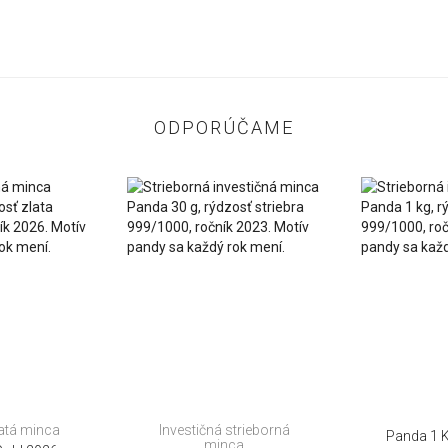
ODPORÚČAME
latá minca
Investičná strieborná
Panda 1 K
minca