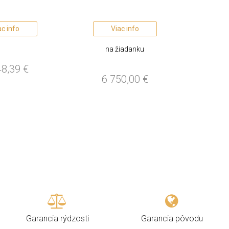
ac info
Viac info
na žiadanku
48,39
€
6 750,00
€
Garancia rýdzosti
Garancia pôvodu