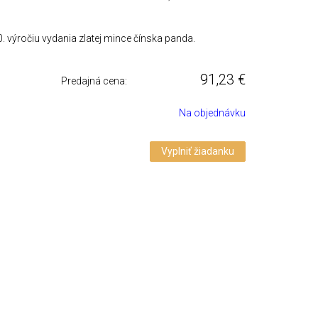
 výročiu vydania zlatej mince čínska panda.
91,23
€
Predajná cena:
Na objednávku
Vyplniť žiadanku