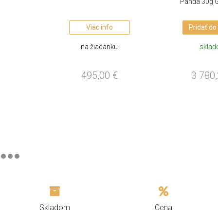
Panda 30g 
Viac info
Pridať do
na žiadanku
skla
495,00
€
3 780
Skladom
Cena