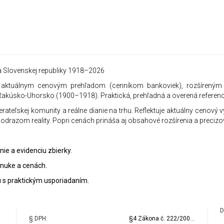
 Slovenskej republiky 1918–2026
 s aktuálnym cenovým prehľadom (cenníkom bankoviek), rozšíreným
Rakúsko-Uhorsko (1900–1918). Praktická, prehľadná a overená referenc
rateľskej komunity a reálne dianie na trhu. Reflektuje aktuálny cenový v
 odrazom reality. Popri cenách prináša aj obsahové rozšírenia a preciz
anie a evidenciu zbierky.
ponuke a cenách.
iu s praktickým usporiadaním.
D
§ DPH:
§4 Zákona č. 222/2004 Z.z. o DPH