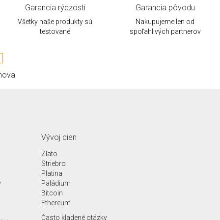
Garancia rýdzosti
Garancia pôvodu
Všetky naše produkty sú
Nakupujeme len od
testované
spoľahlivých partnerov
hova
Vývoj cien
Zlato
Striebro
Platina
y
Paládium
Bitcoin
Ethereum
Často kladené otázky