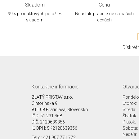
Skladom
Cena
99% produktových položiek
Neustále pracujeme na našich
skladom
cenách
Diskrét
Kontaktné informácie
Otvárac
ZLATÝ PRÍSTAV s.r.o.
Pondelo
Cintorínska 9
Utorok:
811 08 Bratislava, Slovensko
Streda:
IČO: 51 231 468
Štvrtok:
DIČ: 2120639356
Piatok:
IČ DPH: SK2120639356
Sobota:
Nedeľa:
Tel.č.: 421 907 771 772