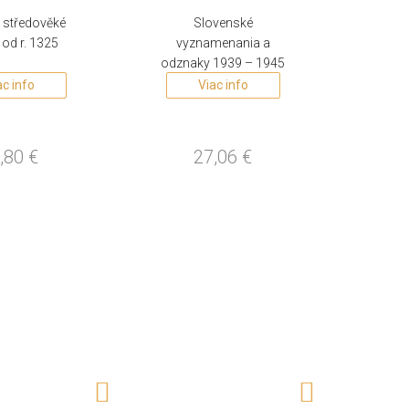
 středověké
Slovenské
 od r. 1325
vyznamenania a
odznaky 1939 – 1945
ac info
Viac info
,80
€
27,06
€