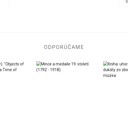
D
ODPORÚČAME