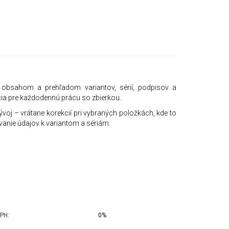
 obsahom a prehľadom variantov, sérií, podpisov a
ia pre každodennú prácu so zbierkou.
ývoj – vrátane korekcií pri vybraných položkách, kde to
ovanie údajov k variantom a sériám.
PH:
0%