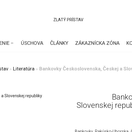
ENIE
ÚSCHOVA
ČLÁNKY
ZÁKAZNÍCKA ZÓNA
K
stav
»
Literatúra
»
Bankovky Československa, Českej a Slov
Banko
Slovenskej repub
Bankovky Rakúsko-Uhorska, Č