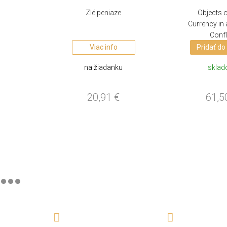
Zlé peniaze
Objects o
Currency in 
Confl
Viac info
Pridať do
na žiadanku
skla
20,91
€
61,