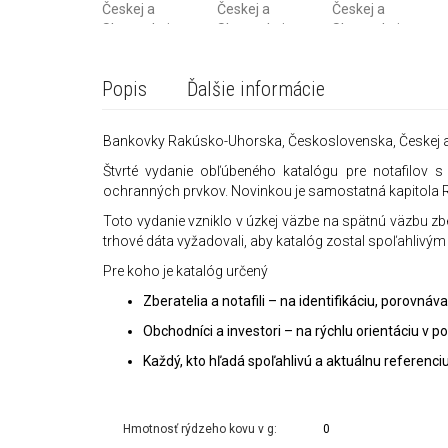
Popis
Ďalšie informácie
Bankovky Rakúsko-Uhorska, Československa, Českej a
Štvrté vydanie obľúbeného katalógu pre notafilov
ochranných prvkov. Novinkou je samostatná kapitola 
Toto vydanie vzniklo v úzkej väzbe na spätnú väzbu zbe
trhové dáta vyžadovali, aby katalóg zostal spoľahlivým
Pre koho je katalóg určený
Zberatelia a notafili – na identifikáciu, porovnáv
Obchodníci a investori – na rýchlu orientáciu v 
Každý, kto hľadá spoľahlivú a aktuálnu referenc
Hmotnosť rýdzeho kovu v g:
0