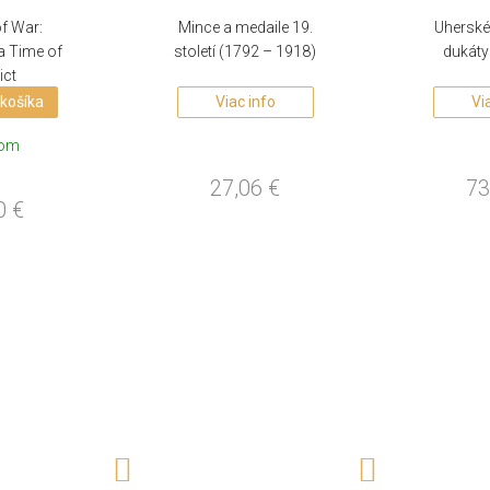
f War:
Mince a medaile 19.
Uherské
a Time of
století (1792 – 1918)
dukáty
ict
 košíka
Viac info
Vi
dom
27,06
€
73
50
€