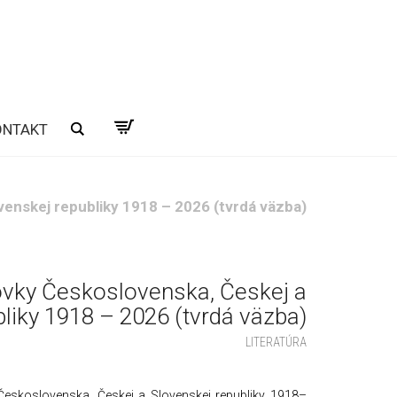
ONTAKT
Hľadať
enskej republiky 1918 – 2026 (tvrdá väzba)
vky Československa, Českej a
liky 1918 – 2026 (tvrdá väzba)
LITERATÚRA
eskoslovenska, Českej a Slovenskej republiky 1918–