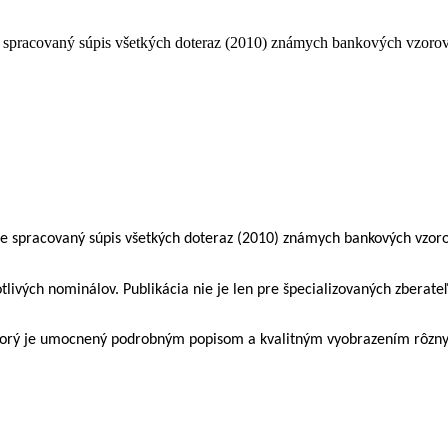
ne spracovaný súpis všetkých doteraz (2010) známych bankových vzorov,
ne spracovaný súpis všetkých doteraz (2010) známych bankových vzoro
tlivých nominálov. Publikácia nie je len pre špecializovaných zberateľo
torý je umocnený podrobným popisom a kvalitným vyobrazením rôznych 