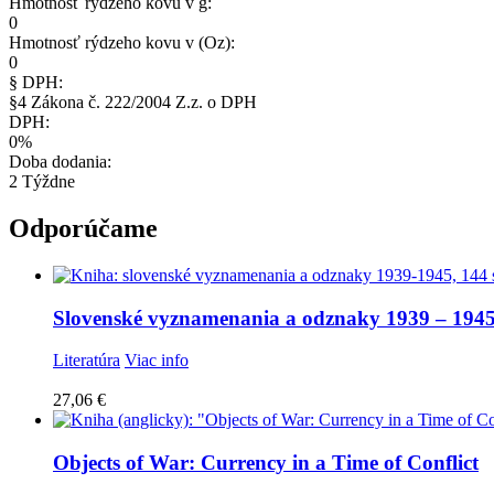
Hmotnosť rýdzeho kovu v g:
0
Hmotnosť rýdzeho kovu v (Oz):
0
§ DPH:
§4 Zákona č. 222/2004 Z.z. o DPH
DPH:
0%
Doba dodania:
2 Týždne
Odporúčame
Slovenské vyznamenania a odznaky 1939 – 194
Literatúra
Viac info
27,06
€
Objects of War: Currency in a Time of Conflict