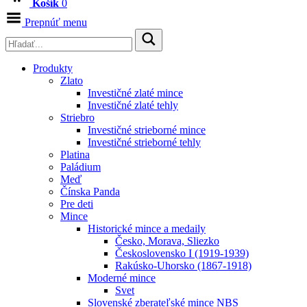
Košík
0
Prepnúť menu
Produkty
Zlato
Investičné zlaté mince
Investičné zlaté tehly
Striebro
Investičné strieborné mince
Investičné strieborné tehly
Platina
Paládium
Meď
Čínska Panda
Pre deti
Mince
Historické mince a medaily
Česko, Morava, Sliezko
Československo I (1919-1939)
Rakúsko-Uhorsko (1867-1918)
Moderné mince
Svet
Slovenské zberateľské mince NBS