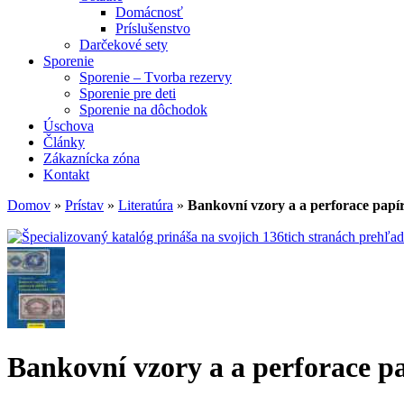
Domácnosť
Príslušenstvo
Darčekové sety
Sporenie
Sporenie – Tvorba rezervy
Sporenie pre deti
Sporenie na dôchodok
Úschova
Články
Zákaznícka zóna
Kontakt
Domov
»
Prístav
»
Literatúra
»
Bankovní vzory a a perforace papí
Bankovní vzory a a perforace p