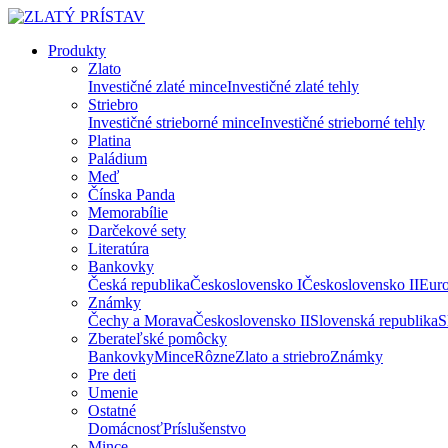
Produkty
Zlato
Investičné zlaté mince
Investičné zlaté tehly
Striebro
Investičné strieborné mince
Investičné strieborné tehly
Platina
Paládium
Meď
Čínska Panda
Memorabílie
Darčekové sety
Literatúra
Bankovky
Česká republika
Československo I
Československo II
Eur
Známky
Čechy a Morava
Československo II
Slovenská republika
S
Zberateľské pomôcky
Bankovky
Mince
Rôzne
Zlato a striebro
Známky
Pre deti
Umenie
Ostatné
Domácnosť
Príslušenstvo
Mince