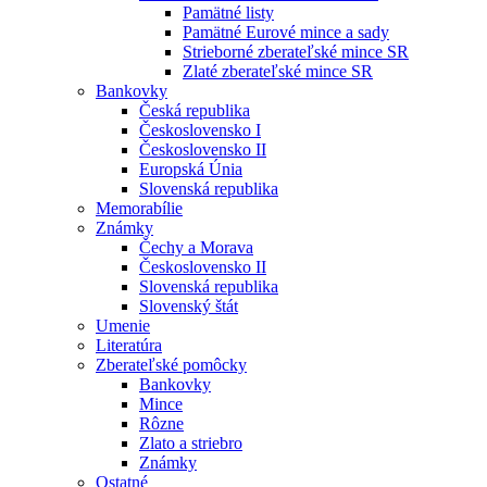
Pamätné listy
Pamätné Eurové mince a sady
Strieborné zberateľské mince SR
Zlaté zberateľské mince SR
Bankovky
Česká republika
Československo I
Československo II
Europská Únia
Slovenská republika
Memorabílie
Známky
Čechy a Morava
Československo II
Slovenská republika
Slovenský štát
Umenie
Literatúra
Zberateľské pomôcky
Bankovky
Mince
Rôzne
Zlato a striebro
Známky
Ostatné