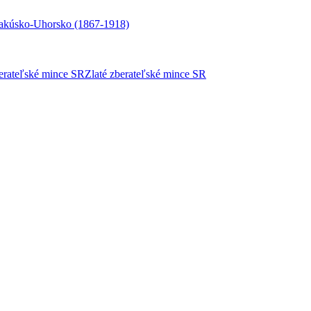
akúsko-Uhorsko (1867-1918)
berateľské mince SR
Zlaté zberateľské mince SR