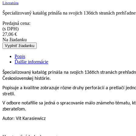
Literatúra
Špecializovaný katalóg prináša na svojich 136tich stranách prehľad
Predajná cena:
(s DPH)
27,06
€
Na žiadanku
Vyplniť žiadanku
Popis
Ďalšie informácie
Špecializovaný katalóg prináša na svojich 136tich stranách prehľad
Československej histórie.
Popisuje a kvalitne zobrazuje rôzne druhy perforácií a pretlačí jedno
stretli.
V odbore notafílie sa jedná o spracovanie málo známeho tématu, k
zberateľom.
Autor: Vít Karasiewicz