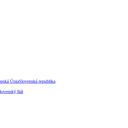
opská Únia
Slovenská republika
lovenský štát