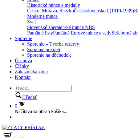
Historické mince a medaily
Česko, Morava, Sliezko
Československo I (1919-1939)
R
Moderné mince
Svet
Slovenské zberateľské mince NBS
Pamätné listy
Pamätné Eurové mince a sady
Strieborné z
Sporenie
Sporenie – Tvorba rezervy
Sporenie pre deti
Sporenie na dôchodok
Úschova
Články
Zákaznícka zóna
Kontakt
Hľadať
0
Načítava sa obsah košíka...