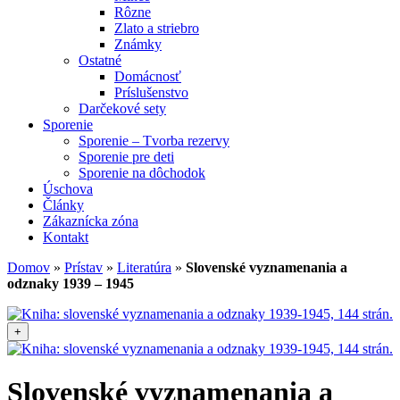
Rôzne
Zlato a striebro
Známky
Ostatné
Domácnosť
Príslušenstvo
Darčekové sety
Sporenie
Sporenie – Tvorba rezervy
Sporenie pre deti
Sporenie na dôchodok
Úschova
Články
Zákaznícka zóna
Kontakt
Domov
»
Prístav
»
Literatúra
»
Slovenské vyznamenania a
odznaky 1939 – 1945
+
Slovenské vyznamenania a