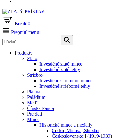
Košík
0
Prepnúť menu
Produkty
Zlato
Investičné zlaté mince
Investičné zlaté tehly
Striebro
Investičné strieborné mince
Investičné strieborné tehly
Platina
Paládium
Meď
Čínska Panda
Pre deti
Mince
Historické mince a medaily
Česko, Morava, Sliezko
Československo I (1919-1939)