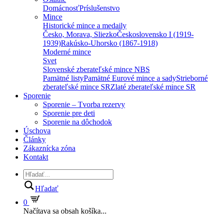
Domácnosť
Príslušenstvo
Mince
Historické mince a medaily
Česko, Morava, Sliezko
Československo I (1919-
1939)
Rakúsko-Uhorsko (1867-1918)
Moderné mince
Svet
Slovenské zberateľské mince NBS
Pamätné listy
Pamätné Eurové mince a sady
Strieborné
zberateľské mince SR
Zlaté zberateľské mince SR
Sporenie
Sporenie – Tvorba rezervy
Sporenie pre deti
Sporenie na dôchodok
Úschova
Články
Zákaznícka zóna
Kontakt
Hľadať
0
Načítava sa obsah košíka...