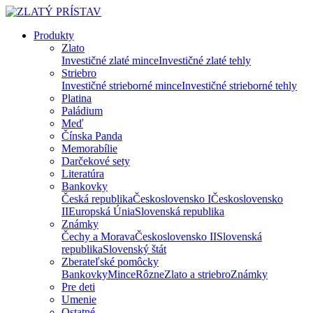
Produkty
Zlato
Investičné zlaté mince
Investičné zlaté tehly
Striebro
Investičné strieborné mince
Investičné strieborné tehly
Platina
Paládium
Meď
Čínska Panda
Memorabílie
Darčekové sety
Literatúra
Bankovky
Česká republika
Československo I
Československo
II
Europská Únia
Slovenská republika
Známky
Čechy a Morava
Československo II
Slovenská
republika
Slovenský štát
Zberateľské pomôcky
Bankovky
Mince
Rôzne
Zlato a striebro
Známky
Pre deti
Umenie
Ostatné