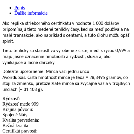
Popis
Ďalšie informácie
Ako replika strieborného certifikátu v hodnote 1 000 dolárov
pripomínajú tieto medené tehličky časy, keď sa meď používala na
malé transakcie, ako napríklad s centami, a túto úlohu môžu opäť
splniť.
Tieto tehličky sú starostlivo vyrobené z čistej medi s ryžou 0,999 a
majú jasné označenie hmotnosti a rýdzosti, slúžia aj ako
vynikajúce a lacné darčeky
Dôležité upozornenie: Minca váži jednu uncu
Avoirdupois. Čistá hmotnosť mince je teda = 28,3495 gramov, čo
stojí za zmienku, pretože zlaté mince sa zvyčajne vážia v trójskych
unciach (~ 31,103 g).
Rýdzosť:
Rýdzosť mede 999
Krajina pôvodu:
Spojené štáty
Kvalita prevedenia:
Bežná kvalita
Certifikát pravosti: