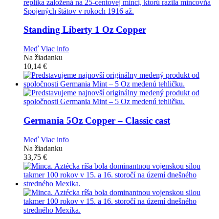
Standing Liberty 1 Oz Copper
Meď
Viac info
Na žiadanku
10,14
€
Germania 5Oz Copper – Classic cast
Meď
Viac info
Na žiadanku
33,75
€