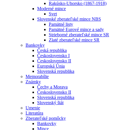
Rakúsko-Uhorsko (1867-1918)
Moderné mince
Svet
Slovenské zberateľské mince NBS
Pamätné listy
Pamätné Eurové mince a sady
Strieborné zberateľské mince SR
Zlaté zberateľské mince SR
Bankovky
Česká republika
Československo I
Československo II
Europská Únia
Slovenská republika
Memorabílie
Známky
Čechy a Morava
Československo II
Slovenská republika
Slovenský štát
Umenie
Literatúra
Zberateľské pomôcky
Bankovky
Mince