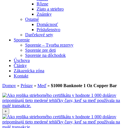
Rôzne
Zlato a striebro
Známky
Ostatné
Domácnosť
Príslušenstvo
Darčekové sety
Sporenie
Sporenie – Tvorba rezervy
Sporenie pre deti
Sporenie na dôchodok
Úschova
Články
Zákaznícka zóna
Kontakt
Domov
»
Prístav
»
Meď
»
$1000 Banknote 1 Oz Copper Bar
+