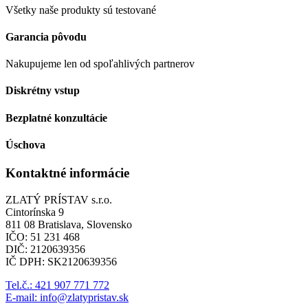
Všetky naše produkty sú testované
Garancia pôvodu
Nakupujeme len od spoľahlivých partnerov
Diskrétny vstup
Bezplatné konzultácie
Úschova
Kontaktné informácie
ZLATÝ PRÍSTAV s.r.o.
Cintorínska 9
811 08 Bratislava, Slovensko
IČO: 51 231 468
DIČ: 2120639356
IČ DPH: SK2120639356
Tel.č.: 421 907 771 772
E-mail: info@zlatypristav.sk