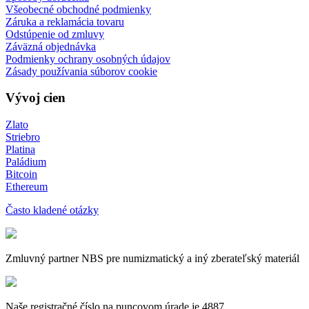
Všeobecné obchodné podmienky
Záruka a reklamácia tovaru
Odstúpenie od zmluvy
Záväzná objednávka
Podmienky ochrany osobných údajov
Zásady používania súborov cookie
Vývoj cien
Zlato
Striebro
Platina
Paládium
Bitcoin
Ethereum
Často kladené otázky
Zmluvný partner NBS pre numizmatický a iný zberateľský materiál
Naše registračné číslo na puncovom úrade je 4887