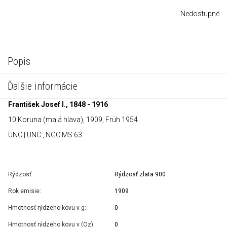
Nedostupné
Popis
Ďalšie informácie
František Josef I., 1848 - 1916
10 Koruna (malá hlava), 1909, Früh 1954
UNC | UNC , NGC MS 63
Rýdzosť:
Rýdzosť zlata 900
Rok emisie:
1909
Hmotnosť rýdzeho kovu v g:
0
Hmotnosť rýdzeho kovu v (Oz):
0