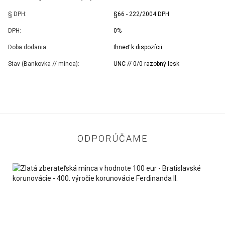
§ DPH:
§66 - 222/2004 DPH
DPH:
0%
Doba dodania:
Ihneď k dispozícii
Stav (Bankovka // minca):
UNC // 0/0 razobný lesk
ODPORÚČAME