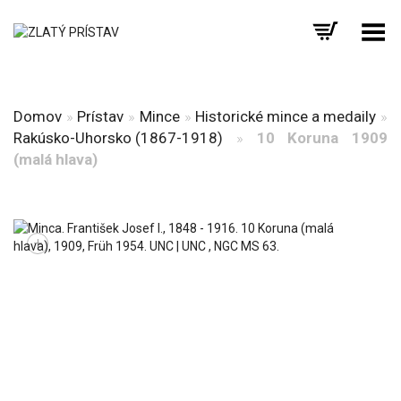
Prepnúť menu
Domov
»
Prístav
»
Mince
»
Historické mince a medaily
»
Rakúsko-Uhorsko (1867-1918)
»
10 Koruna 1909
(malá hlava)
+