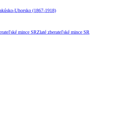
akúsko-Uhorsko (1867-1918)
berateľské mince SR
Zlaté zberateľské mince SR