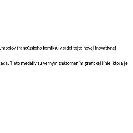
symbolov francúzskeho komiksu v srdci tejto novej inovatívnej
ada. Tieto medaily sú verným znázornením grafickej línie, ktorá je