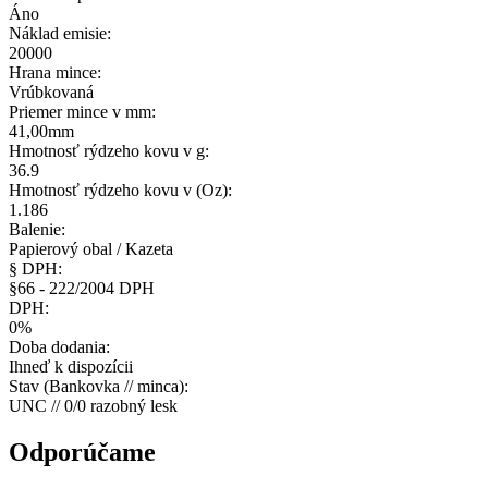
Áno
Náklad emisie:
20000
Hrana mince:
Vrúbkovaná
Priemer mince v mm:
41,00mm
Hmotnosť rýdzeho kovu v g:
36.9
Hmotnosť rýdzeho kovu v (Oz):
1.186
Balenie:
Papierový obal / Kazeta
§ DPH:
§66 - 222/2004 DPH
DPH:
0%
Doba dodania:
Ihneď k dispozícii
Stav (Bankovka // minca):
UNC // 0/0 razobný lesk
Odporúčame