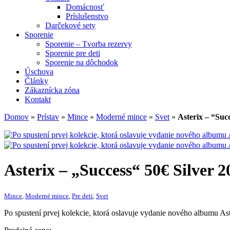
Domácnosť
Príslušenstvo
Darčekové sety
Sporenie
Sporenie – Tvorba rezervy
Sporenie pre deti
Sporenie na dôchodok
Úschova
Články
Zákaznícka zóna
Kontakt
Domov
»
Prístav
»
Mince
»
Moderné mince
»
Svet
»
Asterix – “Suc
Asterix – „Success“ 50€ Silver 
Mince
,
Moderné mince
,
Pre deti
,
Svet
Po spustení prvej kolekcie, ktorá oslavuje vydanie nového albumu Ast