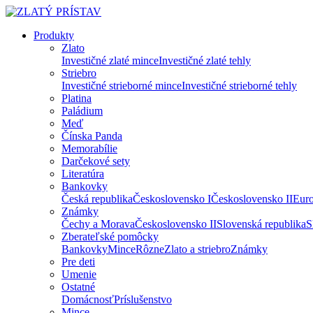
Produkty
Zlato
Investičné zlaté mince
Investičné zlaté tehly
Striebro
Investičné strieborné mince
Investičné strieborné tehly
Platina
Paládium
Meď
Čínska Panda
Memorabílie
Darčekové sety
Literatúra
Bankovky
Česká republika
Československo I
Československo II
Eur
Známky
Čechy a Morava
Československo II
Slovenská republika
S
Zberateľské pomôcky
Bankovky
Mince
Rôzne
Zlato a striebro
Známky
Pre deti
Umenie
Ostatné
Domácnosť
Príslušenstvo
Mince