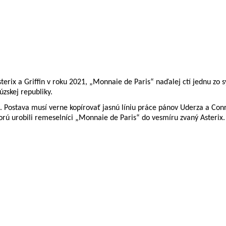
terix a Griffin v roku 2021, „Monnaie de Paris“ naďalej ctí jednu zo 
zskej republiky.
. Postava musí verne kopírovať jasnú líniu práce pánov Uderza a Conr
rú urobili remeselníci „Monnaie de Paris“ do vesmíru zvaný Asterix.