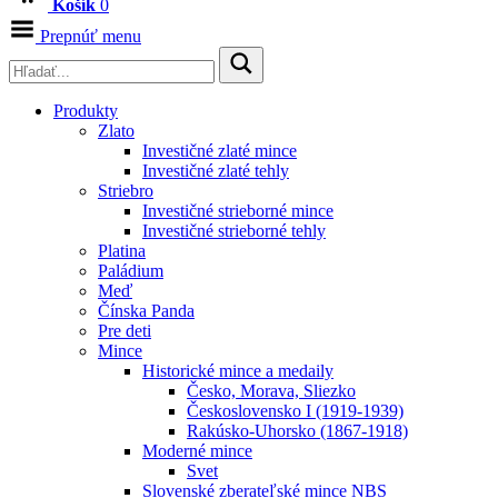
Košík
0
Prepnúť menu
Produkty
Zlato
Investičné zlaté mince
Investičné zlaté tehly
Striebro
Investičné strieborné mince
Investičné strieborné tehly
Platina
Paládium
Meď
Čínska Panda
Pre deti
Mince
Historické mince a medaily
Česko, Morava, Sliezko
Československo I (1919-1939)
Rakúsko-Uhorsko (1867-1918)
Moderné mince
Svet
Slovenské zberateľské mince NBS