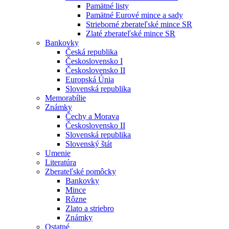
Pamätné listy
Pamätné Eurové mince a sady
Strieborné zberateľské mince SR
Zlaté zberateľské mince SR
Bankovky
Česká republika
Československo I
Československo II
Europská Únia
Slovenská republika
Memorabílie
Známky
Čechy a Morava
Československo II
Slovenská republika
Slovenský štát
Umenie
Literatúra
Zberateľské pomôcky
Bankovky
Mince
Rôzne
Zlato a striebro
Známky
Ostatné