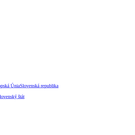
opská Únia
Slovenská republika
lovenský štát