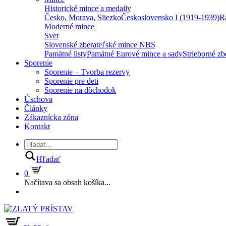
Historické mince a medaily
Česko, Morava, Sliezko
Československo I (1919-1939)
R
Moderné mince
Svet
Slovenské zberateľské mince NBS
Pamätné listy
Pamätné Eurové mince a sady
Strieborné z
Sporenie
Sporenie – Tvorba rezervy
Sporenie pre deti
Sporenie na dôchodok
Úschova
Články
Zákaznícka zóna
Kontakt
Hľadať
0
Načítava sa obsah košíka...