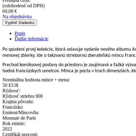
Predajná cena:
(oslobodené od DPH)
69,00
€
Na objednávku
Vyplniť žiadanku
Popis
Ďalšie informácie
Po spustení prvej kolekcie, ktorá oslavuje vydanie nového albumu As
menovej zbierky. Ide o takzvanú striebornú zberateľskú mincu Francú
Prechod komiksovej postavy do priestoru je zaujímavá a ťažká výzva
hodná francúzskych umelcov. Minca je pocta v troch dimenziách, kto
Nominálna hodnota mince + mena:
50 EUR
Rýdzosť:
Rýdzosť striebra 900
Krajina pôvodu:
Francúzko
Emitent/Mincovňa:
Monnaie de Paris
Rok emisie:
2022
Certifikát pravosti: