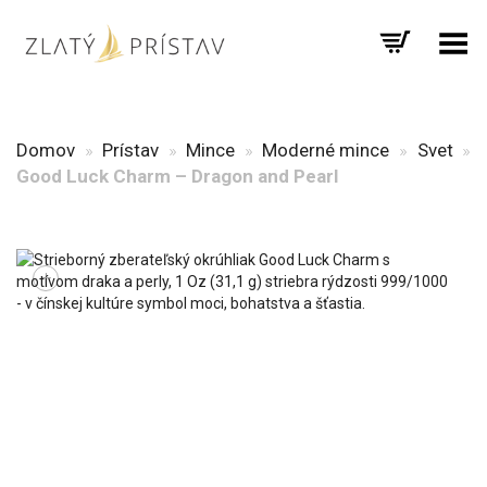
Prepnúť menu
Domov
»
Prístav
»
Mince
»
Moderné mince
»
Svet
»
Good Luck Charm – Dragon and Pearl
+