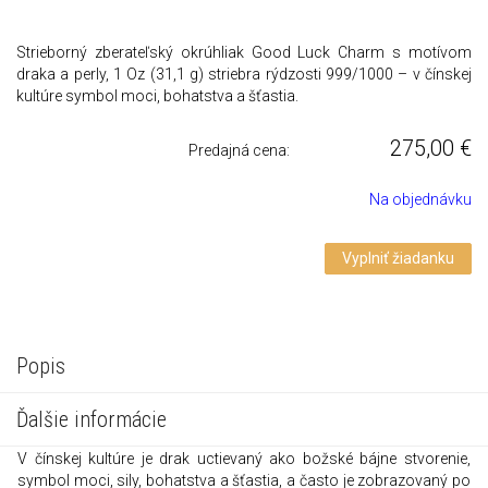
Strieborný zberateľský okrúhliak Good Luck Charm s motívom
draka a perly, 1 Oz (31,1 g) striebra rýdzosti 999/1000 – v čínskej
kultúre symbol moci, bohatstva a šťastia.
275,00
€
Predajná cena:
Na objednávku
Vyplniť žiadanku
Popis
Ďalšie informácie
V čínskej kultúre je drak uctievaný ako božské bájne stvorenie,
symbol moci, sily, bohatstva a šťastia, a často je zobrazovaný po