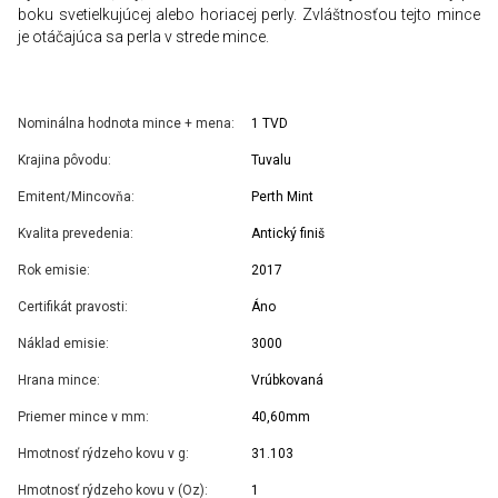
boku svetielkujúcej alebo horiacej perly. Zvláštnosťou tejto mince
je otáčajúca sa perla v strede mince.
Nominálna hodnota mince + mena:
1 TVD
Krajina pôvodu:
Tuvalu
Emitent/Mincovňa:
Perth Mint
Kvalita prevedenia:
Antický finiš
Rok emisie:
2017
Certifikát pravosti:
Áno
Náklad emisie:
3000
Hrana mince:
Vrúbkovaná
Priemer mince v mm:
40,60mm
Hmotnosť rýdzeho kovu v g:
31.103
Hmotnosť rýdzeho kovu v (Oz):
1