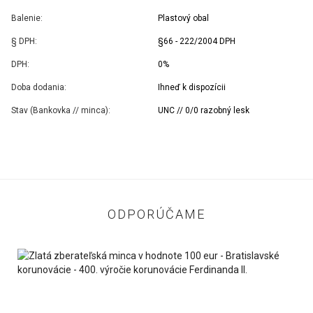
Balenie:
Plastový obal
§ DPH:
§66 - 222/2004 DPH
DPH:
0%
Doba dodania:
Ihneď k dispozícii
Stav (Bankovka // minca):
UNC // 0/0 razobný lesk
ODPORÚČAME