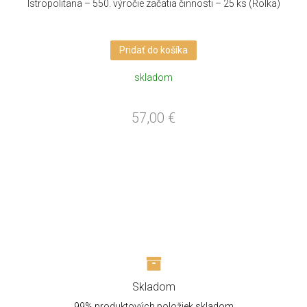
Istropolitana – 550. výročie začatia činnosti – 25 ks (Rolka)
Pridať do košíka
skladom
57,00
€
Skladom
99% produktových položiek skladom