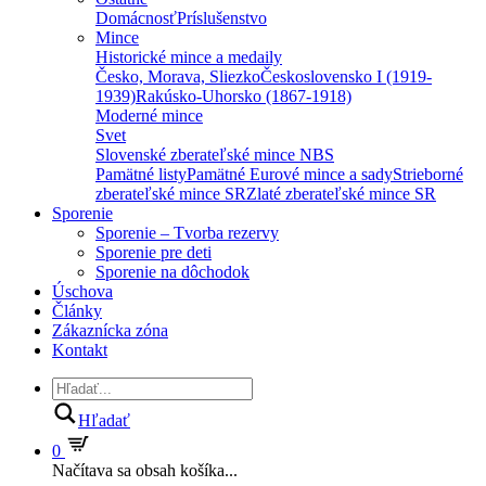
Domácnosť
Príslušenstvo
Mince
Historické mince a medaily
Česko, Morava, Sliezko
Československo I (1919-
1939)
Rakúsko-Uhorsko (1867-1918)
Moderné mince
Svet
Slovenské zberateľské mince NBS
Pamätné listy
Pamätné Eurové mince a sady
Strieborné
zberateľské mince SR
Zlaté zberateľské mince SR
Sporenie
Sporenie – Tvorba rezervy
Sporenie pre deti
Sporenie na dôchodok
Úschova
Články
Zákaznícka zóna
Kontakt
Hľadať
0
Načítava sa obsah košíka...