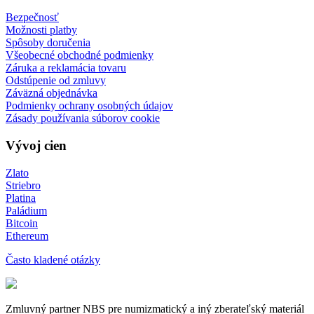
Bezpečnosť
Možnosti platby
Spôsoby doručenia
Všeobecné obchodné podmienky
Záruka a reklamácia tovaru
Odstúpenie od zmluvy
Záväzná objednávka
Podmienky ochrany osobných údajov
Zásady používania súborov cookie
Vývoj cien
Zlato
Striebro
Platina
Paládium
Bitcoin
Ethereum
Často kladené otázky
Zmluvný partner NBS pre numizmatický a iný zberateľský materiál