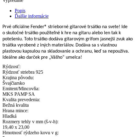
Vypredané
Popis
Ďalšie informácie
Prvé oficiálne Fender® strieborné gitarové trsátko na svete! Ide
o skutočné trsátko použiteľné k hre na gitaru alebo len tak k
potešeniu. Toto trsátko dodáva gitarovým grifom jasnejší zvuk ako
trsátka vyrobené z iných materiálov. Dodáva sa s vlastnou
plastovou kapsulou na skladovanie a ochranu, keď sa nepoužíva.
Ideálne ako darček pre „Vášho“ umelca!
Rýdzosť:
Rýdzosť striebra 925
Krajina pôvodu:
Švajčiarsko
Emitent/Mincovňa:
MKS PAMP SA
Kvalita prevedenia:
Bežná kvalita
Hrana mince:
Hladká
Rozmery tehly v mm (š-v-h):
19,40 x 23,00
Hmotnosť rýdzeho kovu v g: