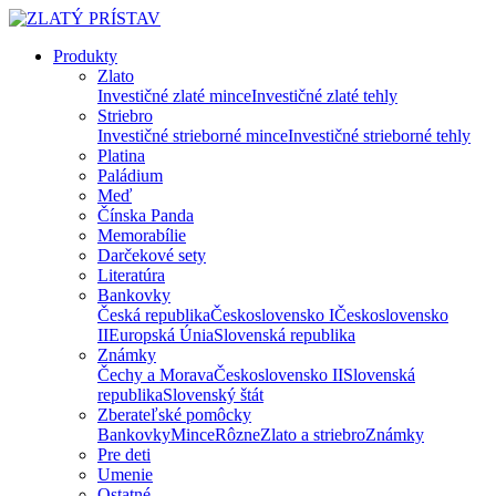
Produkty
Zlato
Investičné zlaté mince
Investičné zlaté tehly
Striebro
Investičné strieborné mince
Investičné strieborné tehly
Platina
Paládium
Meď
Čínska Panda
Memorabílie
Darčekové sety
Literatúra
Bankovky
Česká republika
Československo I
Československo
II
Europská Únia
Slovenská republika
Známky
Čechy a Morava
Československo II
Slovenská
republika
Slovenský štát
Zberateľské pomôcky
Bankovky
Mince
Rôzne
Zlato a striebro
Známky
Pre deti
Umenie
Ostatné