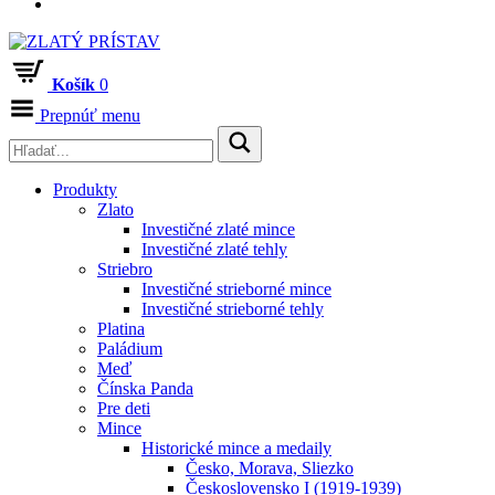
Košík
0
Prepnúť menu
Produkty
Zlato
Investičné zlaté mince
Investičné zlaté tehly
Striebro
Investičné strieborné mince
Investičné strieborné tehly
Platina
Paládium
Meď
Čínska Panda
Pre deti
Mince
Historické mince a medaily
Česko, Morava, Sliezko
Československo I (1919-1939)