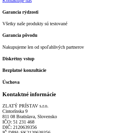
Kontaktujte nás
Garancia rýdzosti
Všetky naše produkty sú testované
Garancia pôvodu
Nakupujeme len od spoľahlivých partnerov
Diskrétny vstup
Bezplatné konzultácie
Úschova
Kontaktné informácie
ZLATÝ PRÍSTAV s.r.o.
Cintorínska 9
811 08 Bratislava, Slovensko
IČO: 51 231 468
DIČ: 2120639356
IČ DPH: SK2120639356