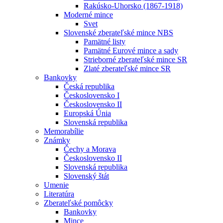
Rakúsko-Uhorsko (1867-1918)
Moderné mince
Svet
Slovenské zberateľské mince NBS
Pamätné listy
Pamätné Eurové mince a sady
Strieborné zberateľské mince SR
Zlaté zberateľské mince SR
Bankovky
Česká republika
Československo I
Československo II
Europská Únia
Slovenská republika
Memorabílie
Známky
Čechy a Morava
Československo II
Slovenská republika
Slovenský štát
Umenie
Literatúra
Zberateľské pomôcky
Bankovky
Mince