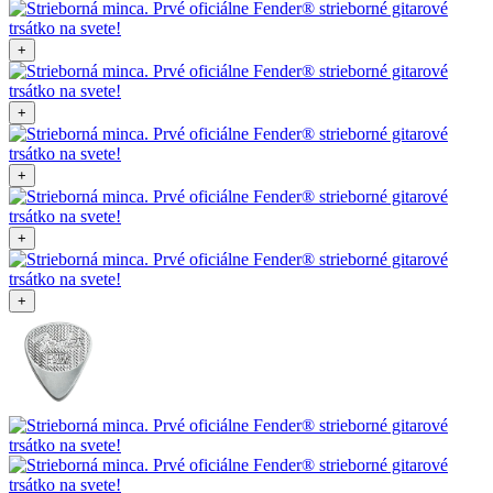
+
+
+
+
+