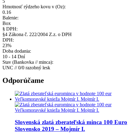
5
Hmotnosť rýdzeho kovu v (Oz):
0.16
Balenie:
Box
§ DPH:
§4 Zákona č. 222/2004 Z.z. o DPH
DPH:
23%
Doba dodania:
10 - 14 Dní
Stav (Bankovka // minca):
UNC // 0/0 razobný lesk
Odporúčame
Slovenská zlatá zberateľská minca
100 Euro
Slovensko 2019 – Mojmír I.