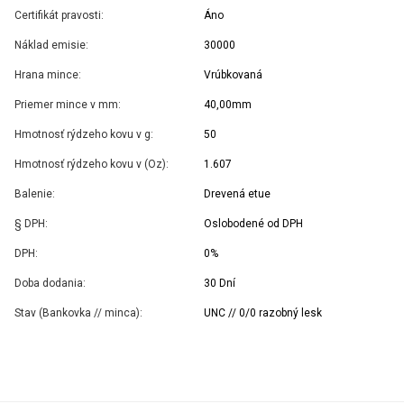
Certifikát pravosti:
Áno
Náklad emisie:
30000
Hrana mince:
Vrúbkovaná
Priemer mince v mm:
40,00mm
Hmotnosť rýdzeho kovu v g:
50
Hmotnosť rýdzeho kovu v (Oz):
1.607
Balenie:
Drevená etue
§ DPH:
Oslobodené od DPH
DPH:
0%
Doba dodania:
30 Dní
Stav (Bankovka // minca):
UNC // 0/0 razobný lesk