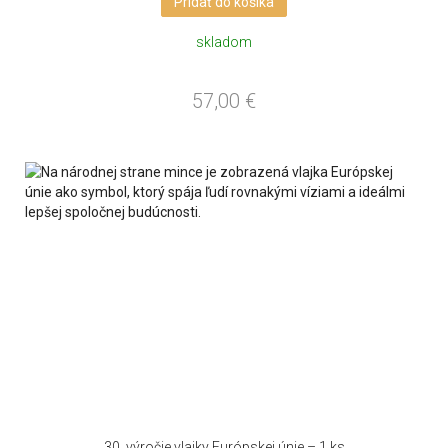
Pridať do košíka
skladom
57,00
€
30. výročie vlajky Európskej únie – 1 ks