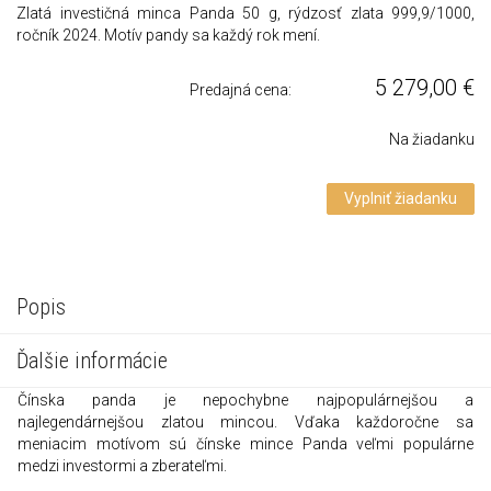
Zlatá investičná minca Panda 50 g, rýdzosť zlata 999,9/1000,
ročník 2024. Motív pandy sa každý rok mení.
5 279,00
€
Predajná cena:
Na žiadanku
Vyplniť žiadanku
Popis
Ďalšie informácie
Čínska panda je nepochybne najpopulárnejšou a
najlegendárnejšou zlatou mincou. Vďaka každoročne sa
meniacim motívom sú čínske mince Panda veľmi populárne
medzi investormi a zberateľmi.