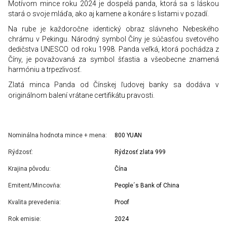
Motívom mince roku
2024 je dospelá panda, ktorá sa s láskou
stará o svoje mláďa, ako aj kamene a konáre s listami v pozadí.
Na rube je každoročne identický obraz slávneho Nebeského
chrámu v Pekingu. Národný symbol Číny je súčasťou svetového
dedičstva UNESCO od roku 1998. Panda veľká, ktorá pochádza z
Číny, je považovaná za symbol šťastia a všeobecne znamená
harmóniu a trpezlivosť.
Zlatá minca Panda od Čínskej ľudovej banky sa dodáva v
originálnom balení vrátane certifikátu pravosti.
Nominálna hodnota mince + mena:
800 YUAN
Rýdzosť:
Rýdzosť zlata 999
Krajina pôvodu:
Čína
Emitent/Mincovňa:
People´s Bank of China
Kvalita prevedenia:
Proof
Rok emisie:
2024