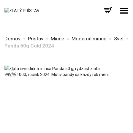
Prepnúť menu
Domov
»
Prístav
»
Mince
»
Moderné mince
»
Svet
»
Panda 50g Gold 2024
+