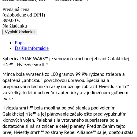
Predajná cena:
(oslobodené od DPH)
399,00
€
Na žiadanku
Vyplniť žiadanku
Popis
Ďalšie informácie
Spherical STAR WARS™ je venovaná smrtiacej zbrani Galaktickej
ríše™ - Hviezde smrti™.
Minca bola vyrazená zo 100 gramov 99,9% rýdzeho striebra a
opatrená „antickou“ povrchovou úpravou. Špeciálna a
prepracovaná technika razby umožňuje zobraziť Hviezdu smrti™
vo všetkých detailoch veľmi autenticky a v jedinečnom guľovom
tvare.
Hviezda smrti™ bola mobilná bojová stanica pod velením
Galaktickej ríše™ a jej plánovanie začalo ešte pred vypuknutím
klonových vojen. Palebná sila vstavaného superlasera bola
dostatočne silná na zničenie celej planéty. Pred zničením tejto
prvej Hviezdy smrti™ zo strany Rebel Alliance™ sa jej obeťou stala