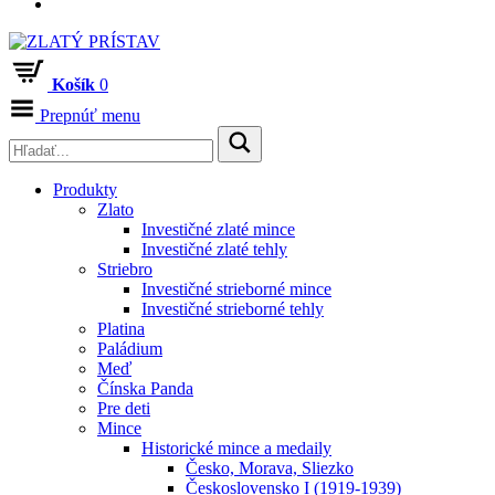
Košík
0
Prepnúť menu
Produkty
Zlato
Investičné zlaté mince
Investičné zlaté tehly
Striebro
Investičné strieborné mince
Investičné strieborné tehly
Platina
Paládium
Meď
Čínska Panda
Pre deti
Mince
Historické mince a medaily
Česko, Morava, Sliezko
Československo I (1919-1939)