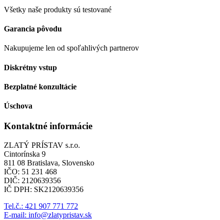
Všetky naše produkty sú testované
Garancia pôvodu
Nakupujeme len od spoľahlivých partnerov
Diskrétny vstup
Bezplatné konzultácie
Úschova
Kontaktné informácie
ZLATÝ PRÍSTAV s.r.o.
Cintorínska 9
811 08 Bratislava, Slovensko
IČO: 51 231 468
DIČ: 2120639356
IČ DPH: SK2120639356
Tel.č.: 421 907 771 772
E-mail: info@zlatypristav.sk