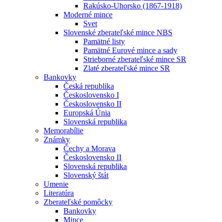
Rakúsko-Uhorsko (1867-1918)
Moderné mince
Svet
Slovenské zberateľské mince NBS
Pamätné listy
Pamätné Eurové mince a sady
Strieborné zberateľské mince SR
Zlaté zberateľské mince SR
Bankovky
Česká republika
Československo I
Československo II
Europská Únia
Slovenská republika
Memorabílie
Známky
Čechy a Morava
Československo II
Slovenská republika
Slovenský štát
Umenie
Literatúra
Zberateľské pomôcky
Bankovky
Mince