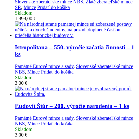
Slovenské zberateľské mince NBS
,
Zlaté zberateľské mince
SR
,
Mince
Pridať do košíka
Skladom
1 999,00
€
Istropolitana – 550. výročie začatia činnosti – 1
ks
Pamätné Eurové mince a sady
,
Slovenské zberateľské mince
NBS
,
Mince
Pridať do košíka
Skladom
3,00
€
Ľudovít Štúr – 200. výročie narodenia – 1 ks
Pamätné Eurové mince a sady
,
Slovenské zberateľské mince
NBS
,
Mince
Pridať do košíka
Skladom
3,00
€