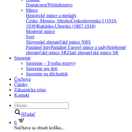
Domácnosť
Príslušenstvo
Mince
Historické mince a medaily
Česko, Morava, Sliezko
Československo I (1919-
1939)
Rakúsko-Uhorsko (1867-1918)
Moderné mince
Svet
Slovenské zberateľské mince NBS
Pamätné listy
Pamätné Eurové mince a sady
Strieborné
zberateľské mince SR
Zlaté zberateľské mince SR
Sporenie
Sporenie – Tvorba rezervy
Sporenie pre deti
Sporenie na dôchodok
Úschova
Články
Zákaznícka zóna
Kontakt
Hľadať
0
Načítava sa obsah košíka...