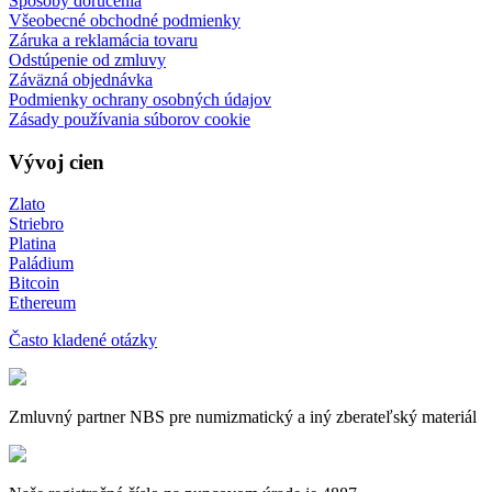
Spôsoby doručenia
Všeobecné obchodné podmienky
Záruka a reklamácia tovaru
Odstúpenie od zmluvy
Záväzná objednávka
Podmienky ochrany osobných údajov
Zásady používania súborov cookie
Vývoj cien
Zlato
Striebro
Platina
Paládium
Bitcoin
Ethereum
Často kladené otázky
Zmluvný partner NBS pre numizmatický a iný zberateľský materiál