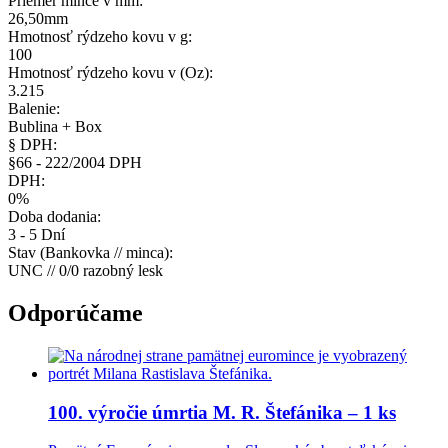
Priemer mince v mm:
26,50mm
Hmotnosť rýdzeho kovu v g:
100
Hmotnosť rýdzeho kovu v (Oz):
3.215
Balenie:
Bublina + Box
§ DPH:
§66 - 222/2004 DPH
DPH:
0%
Doba dodania:
3 - 5 Dní
Stav (Bankovka // minca):
UNC // 0/0 razobný lesk
Odporúčame
100. výročie úmrtia M. R. Štefánika – 1 ks