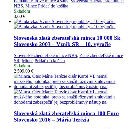
Pamätné Eurové mince a sady
,
Slovenské zberateľské mince
NBS
,
Mince
Pridať do košíka
Skladom
3,00
€
Slovenská zlatá zberateľská minca
10 000 Sk
Slovensko 2003 – Vznik SR – 10. výročie
Slovenské zberateľské mince NBS
,
Zlaté zberateľské mince
SR
,
Mince
Pridať do košíka
Skladom
2 599,00
€
Slovenská zlatá zberateľská minca
100 Euro
Slovensko 2016 – Mária Terézia