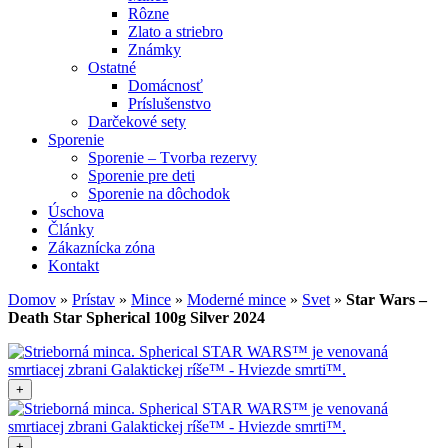
Rôzne
Zlato a striebro
Známky
Ostatné
Domácnosť
Príslušenstvo
Darčekové sety
Sporenie
Sporenie – Tvorba rezervy
Sporenie pre deti
Sporenie na dôchodok
Úschova
Články
Zákaznícka zóna
Kontakt
Domov
»
Prístav
»
Mince
»
Moderné mince
»
Svet
»
Star Wars –
Death Star Spherical 100g Silver 2024
+
+