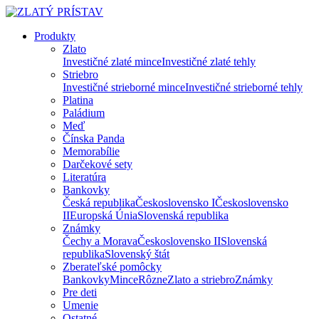
Produkty
Zlato
Investičné zlaté mince
Investičné zlaté tehly
Striebro
Investičné strieborné mince
Investičné strieborné tehly
Platina
Paládium
Meď
Čínska Panda
Memorabílie
Darčekové sety
Literatúra
Bankovky
Česká republika
Československo I
Československo
II
Europská Únia
Slovenská republika
Známky
Čechy a Morava
Československo II
Slovenská
republika
Slovenský štát
Zberateľské pomôcky
Bankovky
Mince
Rôzne
Zlato a striebro
Známky
Pre deti
Umenie
Ostatné