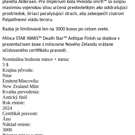
planéta Alderaan. Pre Impérium bola Hviezda smrti™ so svojou
masívnou vojenskou silou určená predovšetkým ako odstrašujúci
prostriedok, šíriaci paralyzujúci strach, aby zabezpečil cisárovi
Palpatineovi vládu teroru.
Razba je limitovaná len na 3000 kusov po celom svete.
Minca STAR WARS™ Death Star™ Antique Finish sa dodáva v
prezentačnom boxe z mincovne Nového Zélandu vrátane
očíslovaného certifikátu pravosti.
Nominálna hodnota mince + mena:
5 $
Krajina pôvodu:
Niue
Emitent/Mincovňa:
New Zealand Mint
Kvalita prevedenia:
Antický finiš
Rok emisie:
2024
Certifikát pravosti:
Áno
Náklad emisie:
3000