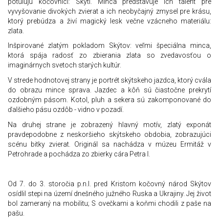
potulujú kočovníci: Skýti. Minca predstavuje ich talent pre
vyvyšovanie divokých zvierat a ich neobyčajný zmysel pre krásu,
ktorý prebúdza a živí magický lesk večne vzácneho materiálu:
zlata.
Inšpirované zlatým pokladom Skýtov: veľmi špeciálna minca,
ktorá spája radosť zo zbierania zlata so zvedavosťou o
imaginárnych svetoch starých kultúr.
V strede hodnotovej strany je portrét skýtskeho jazdca, ktorý cvála
do obrazu mince sprava. Jazdec a kôň sú čiastočne prekrytí
ozdobným pásom. Kotol, pluh a sekera sú zakomponované do
ďalšieho pásu ozdôb - vidno v pozadí.
Na druhej strane je zobrazený hlavný motív, zlatý exponát
pravdepodobne z neskoršieho skýtskeho obdobia, zobrazujúci
scénu bitky zvierat. Originál sa nachádza v múzeu Ermitáž v
Petrohrade a pochádza zo zbierky cára Petra I.
Od 7. do 3. storočia p.n.l. pred Kristom kočovný národ Skýtov
osídlil stepi na území dnešného južného Ruska a Ukrajiny. Jej život
bol zameraný na mobilitu; S ovečkami a koňmi chodili z paše na
pašu.