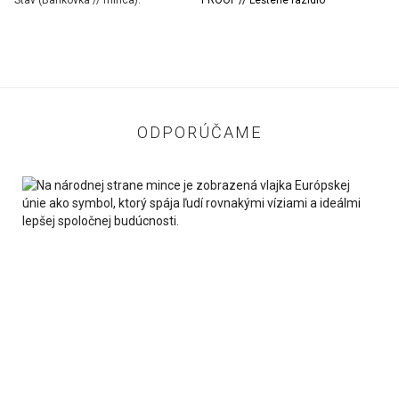
Stav (Bankovka // minca):
PROOF // Leštené razidlo
ODPORÚČAME