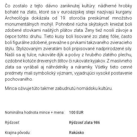
Čo zostalo z tejto dávno zaniknutej kultúry: nádherné hrobky
bohaté na zlato, ktoré sa v euroázijskej stepi nazývajú kurgany.
Archeológia dokázala od 19. storočia preskúmať množstvo
monumentálnych mohýl. Pohrebné rúcha skýtskych kniežat boli
zdobené stovkami našitých plátov zlata. Ženy tiež nosili závoje a
čepce tohto druhu. Tieto kusy boli lisované zo zlatej fólie, často
boli figurálne zdobené, prevažne s prvkami takzvaného zvieracieho
štýlu. Štylizovaným zvieratám boli pripisované nadprirodzené sily.
Našli sa aj tulce, rukoväte dýk a pošvy z hrubého zlatého plechu,
ozdobné kotúče drevených štítov či rukoväte kyjakov. Z masívneho
zlata sa vyrábali aj náhrdelníky a náramky. Všetky tieto cenné
predmety mali symbolický význam, vyjadrujúci vysoké postavenie
pochovaného.
Minca oživuje túto takmer zabudnutú nomádsku kultúru.
Nominálna hodnota mince + mena:
100 EUR
Rýdzosť:
Rýdzosť zlata 986
Krajina pôvodu:
Rakúsko