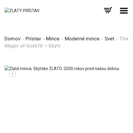
Prepnúť menu
Domov
»
Prístav
»
Mince
»
Moderné mince
»
Svet
»
The
Magic of Gold IV – Skýti
+