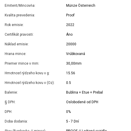
Emitent/Mincovňa:
Münze Österreich
Kvalita prevedenia:
Proof
Rok emisie:
2022
Certifikát pravosti:
Áno
Náklad emisie:
20000
Hrana mince:
Vrúbkovaná
Priemer mince v mm:
30,00mm
Hmotnosť rýdzeho kovu v g:
15.56
Hmotnosť rýdzeho kovu v (Oz):
0.5
Balenie:
Bublina + Etue + Prebal
§ DPH:
Oslobodené od DPH
DPH:
0%
Doba dodania:
5 - 7 Dní