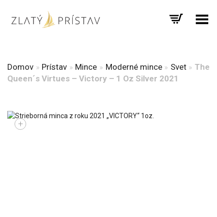
Prepnúť menu
Domov
»
Prístav
»
Mince
»
Moderné mince
»
Svet
»
The
Queen´s Virtues – Victory – 1 Oz Silver 2021
+