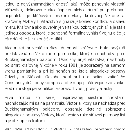
jednu z najvýznamnejších cností, akú môže panovník vlastniť.
Víťazstvo, definované ako úspech alebo triumf pri prekonaní
nepriateľa, je kľúčovým prvkom vlády kráľovnej Viktórie aj
kráľovnej Alžbety II. Víťazstvo signalizuje koniec konfliktu a oslavu
mieru. Kráľovná ako suverén je veliteľkou ozbrojených síl a je stále
jedinou osobou, ktorá je schopná formálne vyhlásiť vojnu a čo je
ešte dôležitejšie, ukončiť konflikt.
Alegorická prezentácia šiestich cností kráľovnej bola prvýkrát
predstavená na Viktóriinom pamätníku, ktorý sa nachádza pred
Buckinghamským palácom. Okrídlený anjel víťazstva, navrhnutý
po smrti kráľovnej Viktórie v roku 1901, je zobrazený na samom
vrchu pamätníka a pri jej nohách sa krčia alegorické postavy
Odvahy a Stálosti. Odvaha nosí prilbu a palicu, zatiaľ čo
Constancy drží lodný kompas a obe majú plášte vejúce vo vánku.
Pod nimi stoja personifikácie spravodlivosti, pravdy a lásky.
Prvá minca zo série, inšpirovanej šiestimi cnosťami
nachádzajúcimi sa na pamätníku Victoria, ktorý sa nachádza pred
Buckinghamským palácom, obsahuje detailné zobrazenie
alegorickej postavy Victory, ktorá nesie v ruke víťazný palmový list
a je obklopená textom.
VICTORIA CONCORDIA CRESCIT - Víťazstvo prostredníctvom