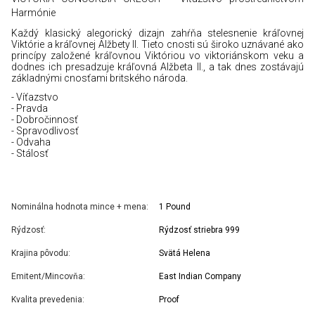
Harmónie
Každý klasický alegorický dizajn zahŕňa stelesnenie kráľovnej
Viktórie a kráľovnej Alžbety II. Tieto cnosti sú široko uznávané ako
princípy založené kráľovnou Viktóriou vo viktoriánskom veku a
dodnes ich presadzuje kráľovná Alžbeta II., a tak dnes zostávajú
základnými cnosťami britského národa.
- Víťazstvo
- Pravda
- Dobročinnosť
- Spravodlivosť
- Odvaha
- Stálosť
Nominálna hodnota mince + mena:
1 Pound
Rýdzosť:
Rýdzosť striebra 999
Krajina pôvodu:
Svätá Helena
Emitent/Mincovňa:
East Indian Company
Kvalita prevedenia:
Proof