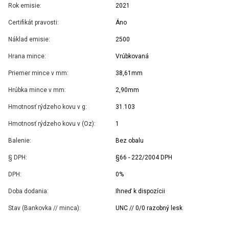
Rok emisie:
2021
Certifikát pravosti:
Áno
Náklad emisie:
2500
Hrana mince:
Vrúbkovaná
Priemer mince v mm:
38,61mm
Hrúbka mince v mm:
2,90mm
Hmotnosť rýdzeho kovu v g:
31.103
Hmotnosť rýdzeho kovu v (Oz):
1
Balenie:
Bez obalu
§ DPH:
§66 - 222/2004 DPH
DPH:
0%
Doba dodania:
Ihneď k dispozícii
Stav (Bankovka // minca):
UNC // 0/0 razobný lesk