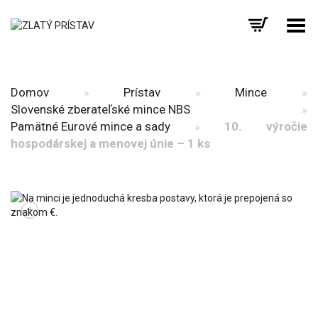
Prepnúť menu
Domov
»
Prístav
»
Mince
»
Slovenské zberateľské mince NBS
»
Pamätné Eurové mince a sady
»
10. výročie
hospodárskej a menovej únie – 1 ks
+