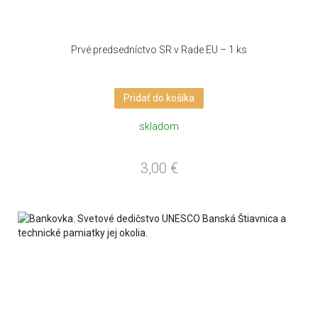
Prvé predsedníctvo SR v Rade EU – 1 ks
Pridať do košíka
skladom
3,00
€