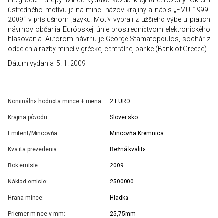
ústredného motívu je na minci názov krajiny a nápis „EMU 1999-
2009“ v príslušnom jazyku. Motív vybrali z užšieho výberu piatich
návrhov občania Európskej únie prostredníctvom elektronického
hlasovania. Autorom návrhu je George Stamatopoulos, sochár z
oddelenia razby mincí v gréckej centrálnej banke (Bank of Greece).
Dátum vydania: 5. 1. 2009
Nominálna hodnota mince + mena:
2 EURO
Krajina pôvodu:
Slovensko
Emitent/Mincovňa:
Mincovňa Kremnica
Kvalita prevedenia:
Bežná kvalita
Rok emisie:
2009
Náklad emisie:
2500000
Hrana mince:
Hladká
Priemer mince v mm:
25,75mm