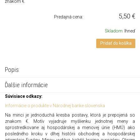
znakom €.
5,50
€
Predajná cena:
Skladom:
Ihneď
Pridať do košíka
Popis
Ďalšie informácie
Súvisiace odkazy:
Informácie o produkte v Národnej banke slovenska
Na minci je jednoduchá kresba postavy, ktorá je prepojená so
znakom €. Motív vyjadruje myšlienku jednotnej meny a
sprostredkovane aj hospodárskej a menovej únie (HMÚ) ako
posledného kroku v dlhej histórii obchodnej a hospodárskej
integrácie Európy. Mincu vydáva každá krajina eurozóny. Okrem