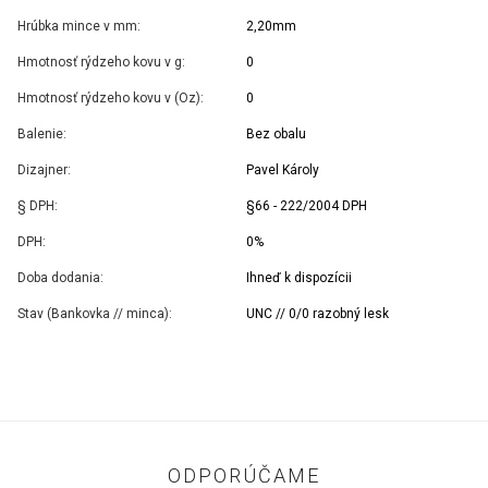
Hrúbka mince v mm:
2,20mm
Hmotnosť rýdzeho kovu v g:
0
Hmotnosť rýdzeho kovu v (Oz):
0
Balenie:
Bez obalu
Dizajner:
Pavel Károly
§ DPH:
§66 - 222/2004 DPH
DPH:
0%
Doba dodania:
Ihneď k dispozícii
Stav (Bankovka // minca):
UNC // 0/0 razobný lesk
ODPORÚČAME