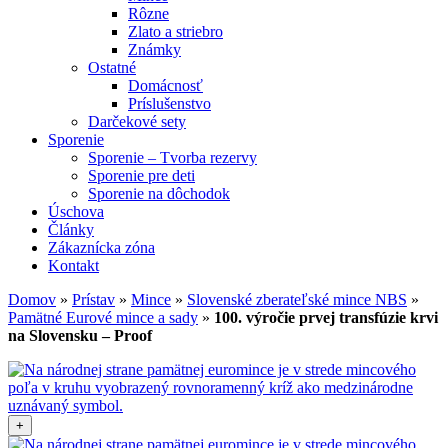
Rôzne
Zlato a striebro
Známky
Ostatné
Domácnosť
Príslušenstvo
Darčekové sety
Sporenie
Sporenie – Tvorba rezervy
Sporenie pre deti
Sporenie na dôchodok
Úschova
Články
Zákaznícka zóna
Kontakt
Domov
»
Prístav
»
Mince
»
Slovenské zberateľské mince NBS
»
Pamätné Eurové mince a sady
»
100. výročie prvej transfúzie krvi
na Slovensku – Proof
+