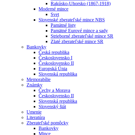
Rakúsko-Uhorsko (1867-1918)
Moderné mince
Svet
Slovenské zberateľské mince NBS
Pamätné listy
Pamätné Eurové mince a sady
Strieborné zberateľské mince SR
Zlaté zberateľské mince SR
Bankovky
Česká republika
Československo I
Československo II
Europská Únia
Slovenská republika
Memorabílie
Známky
Čechy a Morava
Československo II
Slovenská republika
Slovenský štát
Umenie
Literatúra
Zberateľské pomôcky
Bankovky
Mince