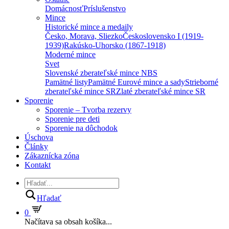
Domácnosť
Príslušenstvo
Mince
Historické mince a medaily
Česko, Morava, Sliezko
Československo I (1919-
1939)
Rakúsko-Uhorsko (1867-1918)
Moderné mince
Svet
Slovenské zberateľské mince NBS
Pamätné listy
Pamätné Eurové mince a sady
Strieborné
zberateľské mince SR
Zlaté zberateľské mince SR
Sporenie
Sporenie – Tvorba rezervy
Sporenie pre deti
Sporenie na dôchodok
Úschova
Články
Zákaznícka zóna
Kontakt
Hľadať
0
Načítava sa obsah košíka...