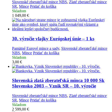
Slovenské zberateľské mince NBS
,
Zlaté zberateľské mince
SR
,
Mince
Pridať do košíka
Skladom
1 049,00
€
30. výročie vlajky Európskej únie – 1 ks
Pamätné Eurové mince a sady
,
Slovenské zberateľské mince
NBS
,
Mince
Pridať do košíka
Skladom
3,00
€
Slovenská zlatá zberateľská minca
10 000 Sk
Slovensko 2003 – Vznik SR – 10. výročie
Slovenské zberateľské mince NBS
,
Zlaté zberateľské mince
SR
,
Mince
Pridať do košíka
Skladom
2 599,00
€