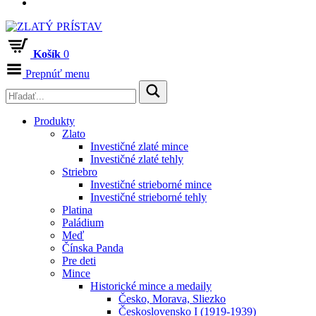
Košík
0
Prepnúť menu
Produkty
Zlato
Investičné zlaté mince
Investičné zlaté tehly
Striebro
Investičné strieborné mince
Investičné strieborné tehly
Platina
Paládium
Meď
Čínska Panda
Pre deti
Mince
Historické mince a medaily
Česko, Morava, Sliezko
Československo I (1919-1939)