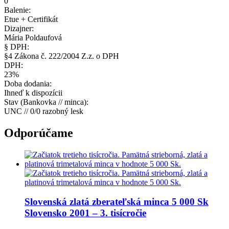
0
Balenie:
Etue + Certifikát
Dizajner:
Mária Poldaufová
§ DPH:
§4 Zákona č. 222/2004 Z.z. o DPH
DPH:
23%
Doba dodania:
Ihneď k dispozícii
Stav (Bankovka // minca):
UNC // 0/0 razobný lesk
Odporúčame
Slovenská zlatá zberateľská minca
5 000 Sk
Slovensko 2001 – 3. tisícročie