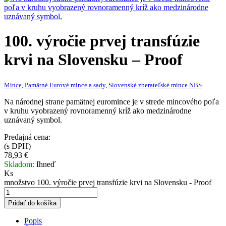
100. výročie prvej transfúzie
krvi na Slovensku – Proof
Mince
,
Pamätné Eurové mince a sady
,
Slovenské zberateľské mince NBS
Na národnej strane pamätnej euromince je v strede mincového poľa
v kruhu vyobrazený rovnoramenný kríž ako medzinárodne
uznávaný symbol.
Predajná cena:
(s DPH)
78,93
€
Skladom:
Ihneď
Ks
množstvo 100. výročie prvej transfúzie krvi na Slovensku - Proof
Pridať do košíka
Popis