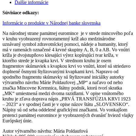
Ďalšie informácie
Súvisiace odkazy:
Informácie o produkte v Národnej banke slovenska
Na národnej strane pamätnej euromince je v strede mincového poľa
v kruhu vyobrazený rovnoramenný kríž ako medzinárodne
uznávaný symbol zdravotníckej pomoci, nádeje a humanity, ktorý
má v ramenách označené 4 krvné skupiny A, B, 0 a AB. Vo vnútri
kríža je dvojstupňovo klesajúci výrez kopírujúci tvar kríža, v
ktorého strede je kvapka krvi. V strednom kruhu je osem
fragmentov skúmaviek s kvapkou krvi vo vnútri, ktoré sú striedavo
doplnené ôsmymi štylizovanými kvapkami krvi. Napravo od
spodného fragmentu skúmavky sú štylizované iniciálky autorky
výtvarného návrhu Márie Poldaufovej „MP“ a naľavo od neho
značka Mincovne Kremnica, štátny podnik, ktorú tvorí skratka
„MK“ umiestnená medzi dvoma razidlami. V opise vnútorného
kruhu je zľava doprava nápis „PRVÁ TRANSFÚZIA KRVI 1923
– 2023“ a v spodnej časti je v opise názov štátu „SLOVENSKO“.
Nápisy sú od seba oddelené grafickými značkami. Vo vonkajšom
prstenci pamätnej euromince je vyobrazených dvanásť hviezd vlajky
Európskej únie.
Autor výtvarného návrhu: Mária Poldaufová