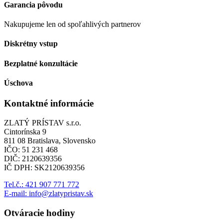
Garancia pôvodu
Nakupujeme len od spoľahlivých partnerov
Diskrétny vstup
Bezplatné konzultácie
Úschova
Kontaktné informácie
ZLATÝ PRÍSTAV s.r.o.
Cintorínska 9
811 08 Bratislava, Slovensko
IČO: 51 231 468
DIČ: 2120639356
IČ DPH: SK2120639356
Tel.č.: 421 907 771 772
E-mail: info@zlatypristav.sk
Otváracie hodiny