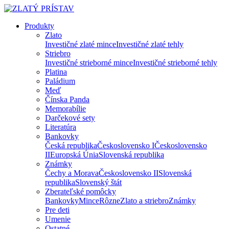
Produkty
Zlato
Investičné zlaté mince
Investičné zlaté tehly
Striebro
Investičné strieborné mince
Investičné strieborné tehly
Platina
Paládium
Meď
Čínska Panda
Memorabílie
Darčekové sety
Literatúra
Bankovky
Česká republika
Československo I
Československo
II
Europská Únia
Slovenská republika
Známky
Čechy a Morava
Československo II
Slovenská
republika
Slovenský štát
Zberateľské pomôcky
Bankovky
Mince
Rôzne
Zlato a striebro
Známky
Pre deti
Umenie
Ostatné