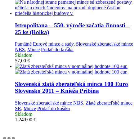
Istropolitana – 550. výročie začatia činnosti –
25 ks (Rolka)
Pamätné Eurové mince a sady
,
Slovenské zberateľské mince
NBS
,
Mince
Pridať do košíka
Skladom
57,00
€
Slovenská zlatá zberateľská minca
100 Euro
Slovensko 2011 – Knieža Pribina
Slovenské zberateľské mince NBS
,
Zlaté zberateľské mince
SR
,
Mince
Pridať do košíka
Skladom
1 249,00
€