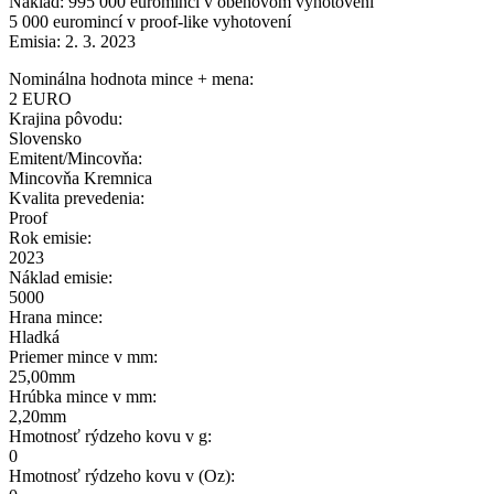
Náklad: 995 000 euromincí v obehovom vyhotovení
5 000 euromincí v proof-like vyhotovení
Emisia: 2. 3. 2023
Nominálna hodnota mince + mena:
2 EURO
Krajina pôvodu:
Slovensko
Emitent/Mincovňa:
Mincovňa Kremnica
Kvalita prevedenia:
Proof
Rok emisie:
2023
Náklad emisie:
5000
Hrana mince:
Hladká
Priemer mince v mm:
25,00mm
Hrúbka mince v mm:
2,20mm
Hmotnosť rýdzeho kovu v g:
0
Hmotnosť rýdzeho kovu v (Oz):