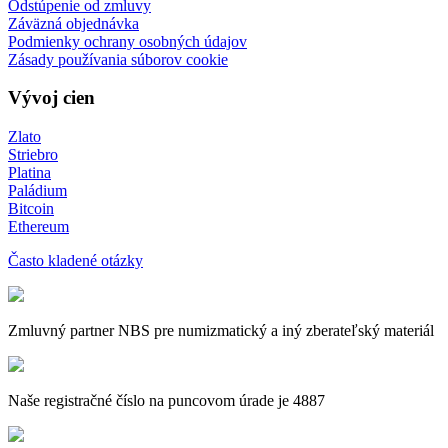
Odstúpenie od zmluvy
Záväzná objednávka
Podmienky ochrany osobných údajov
Zásady používania súborov cookie
Vývoj cien
Zlato
Striebro
Platina
Paládium
Bitcoin
Ethereum
Často kladené otázky
Zmluvný partner NBS pre numizmatický a iný zberateľský materiál
Naše registračné číslo na puncovom úrade je 4887