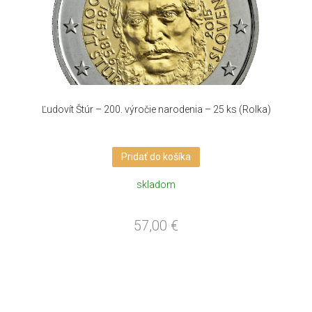
Ľudovít Štúr – 200. výročie narodenia – 25 ks (Rolka)
Pridať do košíka
skladom
57,00
€