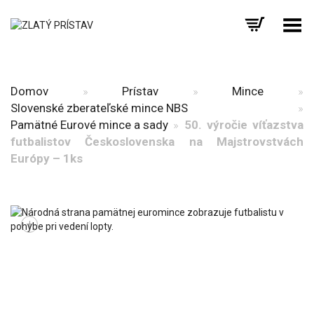
Prepnúť menu
Domov
»
Prístav
»
Mince
»
Slovenské zberateľské mince NBS
»
Pamätné Eurové mince a sady
»
50. výročie víťazstva
futbalistov Československa na Majstrovstvách
Európy – 1ks
+