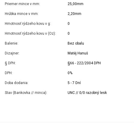
Priemer mince v mm:
25,00mm
Hrúbka mince v mm:
2,20mm
Hmotnosť rýdzeho kovu v g:
0
Hmotnosť rýdzeho kovu v (Oz):
0
Balenie:
Bez obalu
Dizajner:
Matěj Hanuš
§ DPH:
§66 - 222/2004 DPH
DPH:
0%
Doba dodania:
5 - 7 Dní
Stav (Bankovka // minca):
UNC // 0/0 razobný lesk