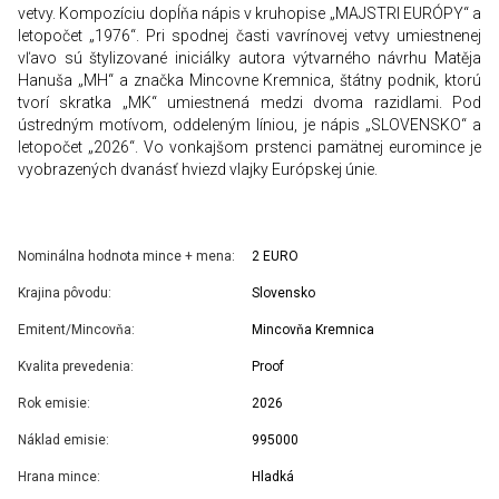
vetvy. Kompozíciu dopĺňa nápis v kruhopise „MAJSTRI EURÓPY“ a
letopočet „1976“. Pri spodnej časti vavrínovej vetvy umiestnenej
vľavo sú štylizované iniciálky autora výtvarného návrhu Matěja
Hanuša „MH“ a značka Mincovne Kremnica, štátny podnik, ktorú
tvorí skratka „MK“ umiestnená medzi dvoma razidlami. Pod
ústredným motívom, oddeleným líniou, je nápis „SLOVENSKO“ a
letopočet „2026“. Vo vonkajšom prstenci pamätnej euromince je
vyobrazených dvanásť hviezd vlajky Európskej únie.
Nominálna hodnota mince + mena:
2 EURO
Krajina pôvodu:
Slovensko
Emitent/Mincovňa:
Mincovňa Kremnica
Kvalita prevedenia:
Proof
Rok emisie:
2026
Náklad emisie:
995000
Hrana mince:
Hladká