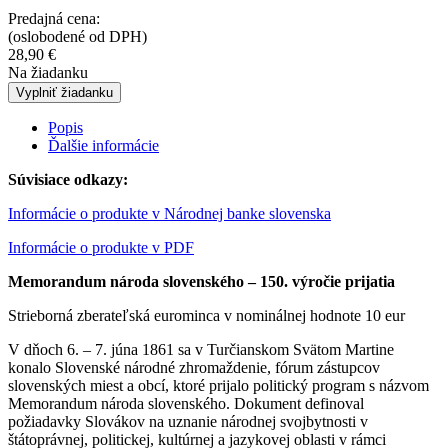
Predajná cena:
(oslobodené od DPH)
28,90
€
Na žiadanku
Vyplniť žiadanku
Popis
Ďalšie informácie
Súvisiace odkazy:
Informácie o produkte v Národnej banke slovenska
Informácie o produkte v PDF
Memorandum národa slovenského – 150. výročie prijatia
Strieborná zberateľská eurominca v nominálnej hodnote 10 eur
V dňoch 6. – 7. júna 1861 sa v Turčianskom Svätom Martine
konalo Slovenské národné zhromaždenie, fórum zástupcov
slovenských miest a obcí, ktoré prijalo politický program s názvom
Memorandum národa slovenského. Dokument definoval
požiadavky Slovákov na uznanie národnej svojbytnosti v
štátoprávnej, politickej, kultúrnej a jazykovej oblasti v rámci