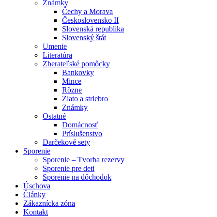
Známky
Čechy a Morava
Československo II
Slovenská republika
Slovenský štát
Umenie
Literatúra
Zberateľské pomôcky
Bankovky
Mince
Rôzne
Zlato a striebro
Známky
Ostatné
Domácnosť
Príslušenstvo
Darčekové sety
Sporenie
Sporenie – Tvorba rezervy
Sporenie pre deti
Sporenie na dôchodok
Úschova
Články
Zákaznícka zóna
Kontakt