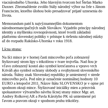
viacnárodného Uhorska. Jeho hlavným tvorcom bol Štefan Marko
Daxner. Zhromaždenie zvolilo Stály národný výbor na čele s Jánom
Franciscim, ktorého úlohou bolo presadzovať prijaté uznesenia do
života.
Memorandum patrí k najvýznamnejším dokumentom
národnoemancipačných snáh Slovákov. Vyjadrilo princípy národnej
identity a myšlienku rovnoprávnosti, ktoré tvorili základnú
platformu slovenskej politiky v prístupe k riešeniu národnej otázky
až do rozpadu Rakúsko-Uhorska v roku 1918.
Lícna strana:
Na líci mince je v hornej časti mincového poľa zobrazený
štylizovaný strom lipy s trikolórou v tvare trojvršia. Nad ňou je
vľavo zobrazený kostol ako symbol kresťanstva a vpravo vrch
Kriváň ako symbol ochrany slobody a svojbytnosti slovenského
národa. Štátny znak Slovenskej republiky je umiestnený v strede
mincového poľa. Pod ním je označenie nominálnej hodnoty 10
EURO a letopočet 2011. Názov štátu SLOVENSKO je v opise pri
spodnom okraji mince. Štylizované iniciálky mien a priezvisk
spoluautorov výtvarného návrhu lícnej strany mince Mgr. art.
Andrey Rolkovej AR a Pavla Károlyho PK sú umiestnené pri
ľavom a pravom okraji v spodnom pruhu trikolóry.