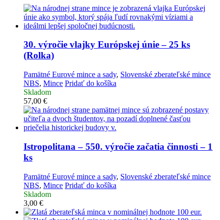
30. výročie vlajky Európskej únie – 25 ks
(Rolka)
Pamätné Eurové mince a sady
,
Slovenské zberateľské mince
NBS
,
Mince
Pridať do košíka
Skladom
57,00
€
Istropolitana – 550. výročie začatia činnosti – 1
ks
Pamätné Eurové mince a sady
,
Slovenské zberateľské mince
NBS
,
Mince
Pridať do košíka
Skladom
3,00
€