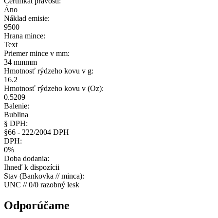
Certifikát pravosti:
Áno
Náklad emisie:
9500
Hrana mince:
Text
Priemer mince v mm:
34 mmmm
Hmotnosť rýdzeho kovu v g:
16.2
Hmotnosť rýdzeho kovu v (Oz):
0.5209
Balenie:
Bublina
§ DPH:
§66 - 222/2004 DPH
DPH:
0%
Doba dodania:
Ihneď k dispozícii
Stav (Bankovka // minca):
UNC // 0/0 razobný lesk
Odporúčame