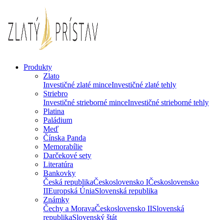
Produkty
Zlato
Investičné zlaté mince
Investičné zlaté tehly
Striebro
Investičné strieborné mince
Investičné strieborné tehly
Platina
Paládium
Meď
Čínska Panda
Memorabílie
Darčekové sety
Literatúra
Bankovky
Česká republika
Československo I
Československo
II
Europská Únia
Slovenská republika
Známky
Čechy a Morava
Československo II
Slovenská
republika
Slovenský štát