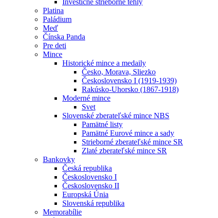
Investičné strieborné tehly
Platina
Paládium
Meď
Čínska Panda
Pre deti
Mince
Historické mince a medaily
Česko, Morava, Sliezko
Československo I (1919-1939)
Rakúsko-Uhorsko (1867-1918)
Moderné mince
Svet
Slovenské zberateľské mince NBS
Pamätné listy
Pamätné Eurové mince a sady
Strieborné zberateľské mince SR
Zlaté zberateľské mince SR
Bankovky
Česká republika
Československo I
Československo II
Europská Únia
Slovenská republika
Memorabílie