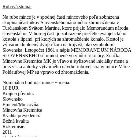
Rubová strana:
Na rube mince je v spodnej časti mincového poľa zobrazená
skupina účastníkov Slovenského národného zhromaždenia v
Turčianskom Svätom Martine, ktoré prijalo Memorandum národa
slovenského. V hornej časti je zobrazené priečelie evanjelického
kostola s lipami, pri ktorých sa zhromaždenie konalo. Kostol je
výtvarne doplnený dvojkrížom na trojvrší, ako symbolom
Slovenska. Letopočet 1861 a nápis MEMORANDUM NÁRODA
SLOVENSKÉHO sú umiestnené vo vnútri trikolóry. Značka
Mincovne Kremnica MK je vľavo a štylizované iniciálky mena a
priezviska autorky výtvarného návrhu rubovej strany mince Márie
Poldaufovej MP sú vpravo od zhromaždenia.
Nominálna hodnota mince + mena:
10 EUR
Krajina pôvodu:
Slovensko
Emitent/Mincovňa:
Mincovňa Kremnica
Kvalita prevedenia:
Bežná kvalita
Rok emisie:
2011