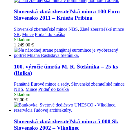
Slovenská zlatá zberateľská minca
100 Euro
Slovensko 2011 – Knieža Pribina
Slovenské zberateľské mince NBS
,
Zlaté zberateľské mince
SR
,
Mince
Pridať do košíka
Skladom
1 249,00
€
100. výročie úmrtia M. R. Štefánika – 25 ks
(Rolka)
Pamätné Eurové mince a sady
,
Slovenské zberateľské mince
NBS
,
Mince
Pridať do košíka
Skladom
57,00
€
Slovenská zlatá zberateľská minca
5 000 Sk
Slovensko 2002 – Vlkolínec