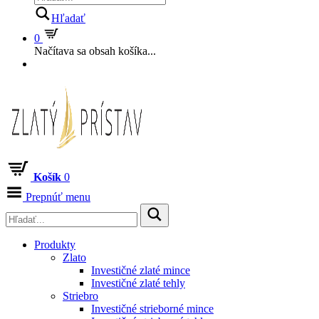
Hľadať
0
Načítava sa obsah košíka...
Košík
0
Prepnúť menu
Produkty
Zlato
Investičné zlaté mince
Investičné zlaté tehly
Striebro
Investičné strieborné mince