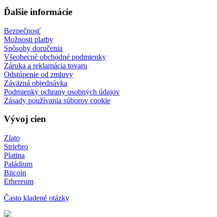
Ďalšie informácie
Bezpečnosť
Možnosti platby
Spôsoby doručenia
Všeobecné obchodné podmienky
Záruka a reklamácia tovaru
Odstúpenie od zmluvy
Záväzná objednávka
Podmienky ochrany osobných údajov
Zásady používania súborov cookie
Vývoj cien
Zlato
Striebro
Platina
Paládium
Bitcoin
Ethereum
Často kladené otázky