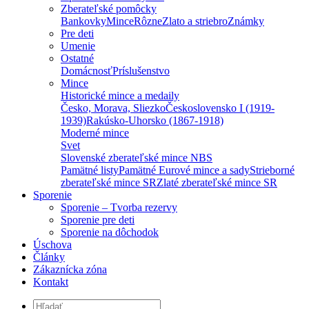
Zberateľské pomôcky
Bankovky
Mince
Rôzne
Zlato a striebro
Známky
Pre deti
Umenie
Ostatné
Domácnosť
Príslušenstvo
Mince
Historické mince a medaily
Česko, Morava, Sliezko
Československo I (1919-
1939)
Rakúsko-Uhorsko (1867-1918)
Moderné mince
Svet
Slovenské zberateľské mince NBS
Pamätné listy
Pamätné Eurové mince a sady
Strieborné
zberateľské mince SR
Zlaté zberateľské mince SR
Sporenie
Sporenie – Tvorba rezervy
Sporenie pre deti
Sporenie na dôchodok
Úschova
Články
Zákaznícka zóna
Kontakt