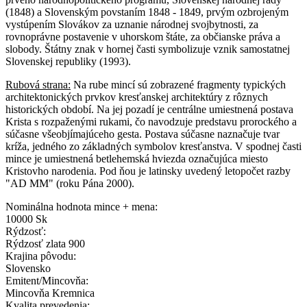
(1848) a Slovenským povstaním 1848 - 1849, prvým ozbrojeným
vystúpením Slovákov za uznanie národnej svojbytnosti, za
rovnoprávne postavenie v uhorskom štáte, za občianske práva a
slobody. Štátny znak v hornej časti symbolizuje vznik samostatnej
Slovenskej republiky (1993).
Rubová strana:
Na rube mincí sú zobrazené fragmenty typických
architektonických prvkov kresťanskej architektúry z rôznych
historických období. Na jej pozadí je centrálne umiestnená postava
Krista s rozpaženými rukami, čo navodzuje predstavu prorockého a
súčasne všeobjímajúceho gesta. Postava súčasne naznačuje tvar
kríža, jedného zo základných symbolov kresťanstva. V spodnej časti
mince je umiestnená betlehemská hviezda označujúca miesto
Kristovho narodenia. Pod ňou je latinsky uvedený letopočet razby
"AD MM" (roku Pána 2000).
Nominálna hodnota mince + mena:
10000 Sk
Rýdzosť:
Rýdzosť zlata 900
Krajina pôvodu:
Slovensko
Emitent/Mincovňa:
Mincovňa Kremnica
Kvalita prevedenia: