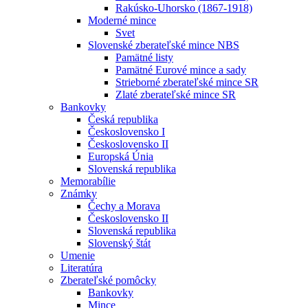
Rakúsko-Uhorsko (1867-1918)
Moderné mince
Svet
Slovenské zberateľské mince NBS
Pamätné listy
Pamätné Eurové mince a sady
Strieborné zberateľské mince SR
Zlaté zberateľské mince SR
Bankovky
Česká republika
Československo I
Československo II
Europská Únia
Slovenská republika
Memorabílie
Známky
Čechy a Morava
Československo II
Slovenská republika
Slovenský štát
Umenie
Literatúra
Zberateľské pomôcky
Bankovky
Mince