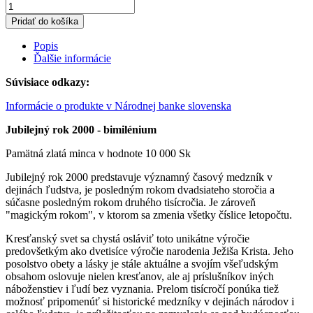
Pridať do košíka
Popis
Ďalšie informácie
Súvisiace odkazy:
Informácie o produkte v Národnej banke slovenska
Jubilejný rok 2000 - bimilénium
Pamätná zlatá minca v hodnote 10 000 Sk
Jubilejný rok 2000 predstavuje významný časový medzník v
dejinách ľudstva, je posledným rokom dvadsiateho storočia a
súčasne posledným rokom druhého tisícročia. Je zároveň
"magickým rokom", v ktorom sa zmenia všetky číslice letopočtu.
Kresťanský svet sa chystá osláviť toto unikátne výročie
predovšetkým ako dvetisíce výročie narodenia Ježiša Krista. Jeho
posolstvo obety a lásky je stále aktuálne a svojím všeľudským
obsahom oslovuje nielen kresťanov, ale aj príslušníkov iných
náboženstiev i ľudí bez vyznania. Prelom tisícročí ponúka tiež
možnosť pripomenúť si historické medzníky v dejinách národov i