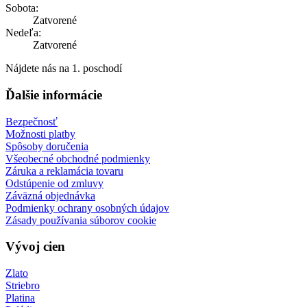
Sobota:
Zatvorené
Nedeľa:
Zatvorené
Nájdete nás na 1. poschodí
Ďalšie informácie
Bezpečnosť
Možnosti platby
Spôsoby doručenia
Všeobecné obchodné podmienky
Záruka a reklamácia tovaru
Odstúpenie od zmluvy
Záväzná objednávka
Podmienky ochrany osobných údajov
Zásady používania súborov cookie
Vývoj cien
Zlato
Striebro
Platina