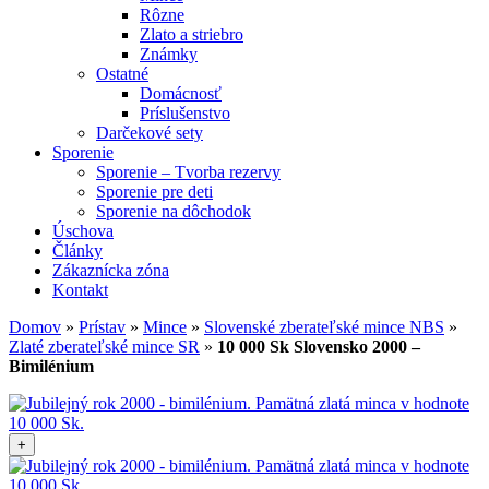
Rôzne
Zlato a striebro
Známky
Ostatné
Domácnosť
Príslušenstvo
Darčekové sety
Sporenie
Sporenie – Tvorba rezervy
Sporenie pre deti
Sporenie na dôchodok
Úschova
Články
Zákaznícka zóna
Kontakt
Domov
»
Prístav
»
Mince
»
Slovenské zberateľské mince NBS
»
Zlaté zberateľské mince SR
»
10 000 Sk Slovensko 2000 –
Bimilénium
+