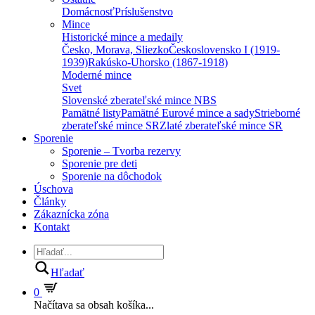
Domácnosť
Príslušenstvo
Mince
Historické mince a medaily
Česko, Morava, Sliezko
Československo I (1919-
1939)
Rakúsko-Uhorsko (1867-1918)
Moderné mince
Svet
Slovenské zberateľské mince NBS
Pamätné listy
Pamätné Eurové mince a sady
Strieborné
zberateľské mince SR
Zlaté zberateľské mince SR
Sporenie
Sporenie – Tvorba rezervy
Sporenie pre deti
Sporenie na dôchodok
Úschova
Články
Zákaznícka zóna
Kontakt
Hľadať
0
Načítava sa obsah košíka...