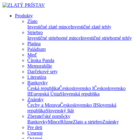
Produkty
Zlato
Investičné zlaté mince
Investičné zlaté tehly
Striebro
Investičné strieborné mince
Investičné strieborné tehly
Platina
Paládium
Meď
Čínska Panda
Memorabílie
Darčekové sety
Literatúra
Bankovky
Česká republika
Československo I
Československo
II
Europská Únia
Slovenská republika
Známky
Čechy a Morava
Československo II
Slovenská
republika
Slovenský štát
Zberateľské pomôcky
Bankovky
Mince
Rôzne
Zlato a striebro
Známky
Pre deti
Umenie
Ostatné