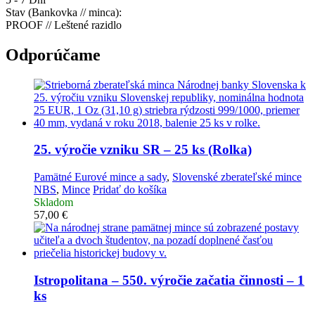
Stav (Bankovka // minca):
PROOF // Leštené razidlo
Odporúčame
25. výročie vzniku SR – 25 ks (Rolka)
Pamätné Eurové mince a sady
,
Slovenské zberateľské mince
NBS
,
Mince
Pridať do košíka
Skladom
57,00
€
Istropolitana – 550. výročie začatia činnosti – 1
ks