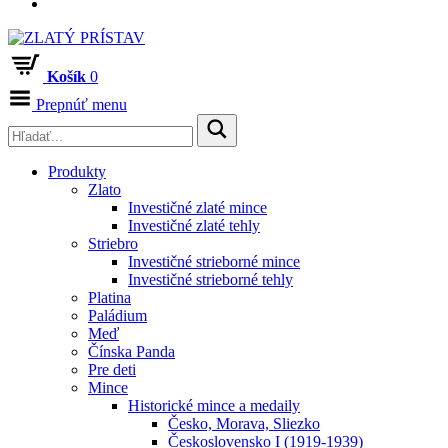
Košík
0
Prepnúť menu
Produkty
Zlato
Investičné zlaté mince
Investičné zlaté tehly
Striebro
Investičné strieborné mince
Investičné strieborné tehly
Platina
Paládium
Meď
Čínska Panda
Pre deti
Mince
Historické mince a medaily
Česko, Morava, Sliezko
Československo I (1919-1939)