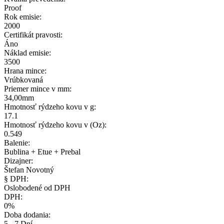
Proof
Rok emisie:
2000
Certifikát pravosti:
Áno
Náklad emisie:
3500
Hrana mince:
Vrúbkovaná
Priemer mince v mm:
34,00mm
Hmotnosť rýdzeho kovu v g:
17.1
Hmotnosť rýdzeho kovu v (Oz):
0.549
Balenie:
Bublina + Etue + Prebal
Dizajner:
Štefan Novotný
§ DPH:
Oslobodené od DPH
DPH:
0%
Doba dodania:
5 - 7 Dní