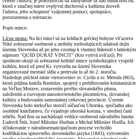
celého ľudstva, je príležitosťou na zamyslenie sa nad budúcnosťou,
ktorú v značnej miere ovplyvní duchovná a kultúrna úroveň
ľudstva, jeho schopnosť vzájomnej pomoci, spolupráce,
porozumenia a tolerancie.
Popis mince:
Lícna strana:
Na líci mincí sú na krídlach gréckej bohyne víťazstva
Niké zobrazené osobnosti a atribúty rozhodujúcich udalostí dejín
územia Slovenska až po jeho vzostup k vlastnej štátnosti s latinským
nápisom "QUID DURAT VINCIT" (Kto vytrvá zvíťazí). Pri
spodnom okraji sú zobrazené keltské mince symbolizujúce vyspelú
kultúru, ktorá už pred Kr. vytvorila na území Slovenska
organizované mestské sídla a pretrvala tu až do 2. storočia.
Nasleduje príchod misie vierozvestov sv. Cyrila a sv. Metoda (863),
ktorú prijíma knieža Rastislav, spojený s prehlbovaním kristianizácie
na Veľkej Morave, zostavením prvého slovanského písma,
založením a rozvojom staroslovienského písomníctva, slovanskej
kultúry a budovaním samostatnej cirkevnej provincie. Územie
Slovenska bolo niekoľko storočí súčasťou Uhorska, spočiatku ako
osobitné kniežatstvo, čo vyjadruje uhorská koruna, v strednej časti
reliéfu. Nad ňou sa nachádzajú vedúce osobnosti národného hnutia
Ľudovít Štúr, Jozef Miloslav Hurban a Michal Miloslav Hodža. Ich
účinkovanie v národnoemancipačnom procese vrcholilo
kodifikáciou spisovného slovenského jazyka (1843), vytvorením
prvého národnopolitického programu, Slovenskej národnej rady