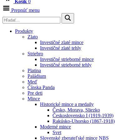
Košík
0
Prepnúť menu
Produkty
Zlato
Investičné zlaté mince
Investičné zlaté tehly
Striebro
Investičné strieborné mince
Investičné strieborné tehly
Platina
Paládium
Meď
Čínska Panda
Pre deti
Mince
Historické mince a medaily
Česko, Morava, Sliezko
Československo I (1919-1939)
Rakúsko-Uhorsko (1867-1918)
Moderné mince
Svet
Slovenské zberateľské mince NBS