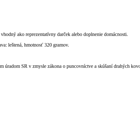
, vhodný ako reprezentatívny darček alebo doplnenie domácnosti.
ava: leštená, hmotnosť 320 gramov.
ovým úradom SR v zmysle zákona o puncovníctve a skúšaní drahých kovov