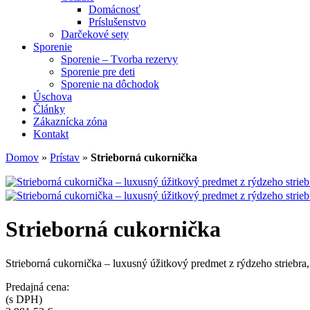
Domácnosť
Príslušenstvo
Darčekové sety
Sporenie
Sporenie – Tvorba rezervy
Sporenie pre deti
Sporenie na dôchodok
Úschova
Články
Zákaznícka zóna
Kontakt
Domov
»
Prístav
»
Strieborná cukornička
Strieborná cukornička
Strieborná cukornička – luxusný úžitkový predmet z rýdzeho striebra
Predajná cena:
(s DPH)