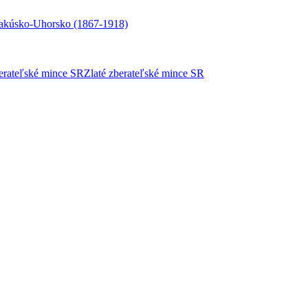
akúsko-Uhorsko (1867-1918)
berateľské mince SR
Zlaté zberateľské mince SR