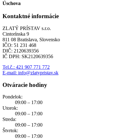
Úschova
Kontaktné informácie
ZLATÝ PRÍSTAV s.r.o.
Cintorínska 9
811 08 Bratislava, Slovensko
IČO: 51 231 468
DIČ: 2120639356
IČ DPH: SK2120639356
Tel.č.: 421 907 771 772
E-mail: info@zlatypristav.sk
Otváracie hodiny
Pondelok:
09:00 – 17:00
Utorok:
09:00 – 17:00
Streda:
09:00 – 17:00
Štvrtok:
09:00 – 17:00