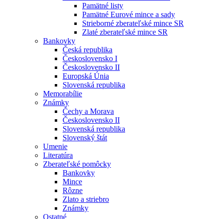
Pamätné listy
Pamätné Eurové mince a sady
Strieborné zberateľské mince SR
Zlaté zberateľské mince SR
Bankovky
Česká republika
Československo I
Československo II
Europská Únia
Slovenská republika
Memorabílie
Známky
Čechy a Morava
Československo II
Slovenská republika
Slovenský štát
Umenie
Literatúra
Zberateľské pomôcky
Bankovky
Mince
Rôzne
Zlato a striebro
Známky
Ostatné