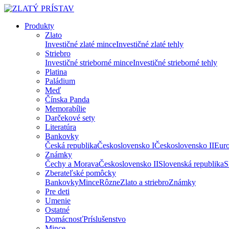
Produkty
Zlato
Investičné zlaté mince
Investičné zlaté tehly
Striebro
Investičné strieborné mince
Investičné strieborné tehly
Platina
Paládium
Meď
Čínska Panda
Memorabílie
Darčekové sety
Literatúra
Bankovky
Česká republika
Československo I
Československo II
Eur
Známky
Čechy a Morava
Československo II
Slovenská republika
S
Zberateľské pomôcky
Bankovky
Mince
Rôzne
Zlato a striebro
Známky
Pre deti
Umenie
Ostatné
Domácnosť
Príslušenstvo
Mince