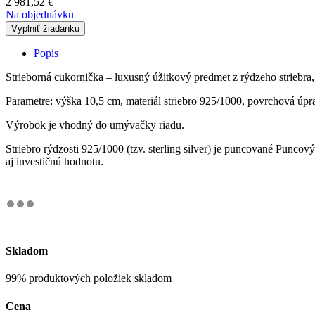
2 981,52
€
Na objednávku
Vyplniť žiadanku
Popis
Strieborná cukornička – luxusný úžitkový predmet z rýdzeho striebra
Parametre: výška 10,5 cm, materiál striebro 925/1000, povrchová úpr
Výrobok je vhodný do umývačky riadu.
Striebro rýdzosti 925/1000 (tzv. sterling silver) je puncované Punc
aj investičnú hodnotu.
Skladom
99% produktových položiek skladom
Cena