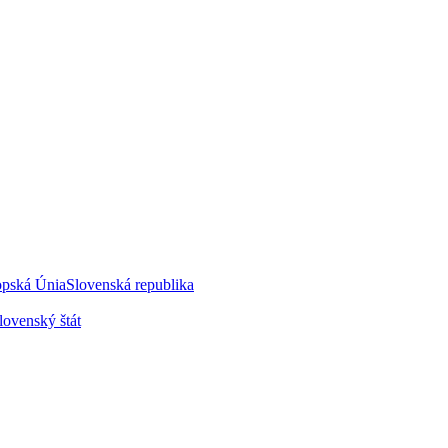
opská Únia
Slovenská republika
lovenský štát