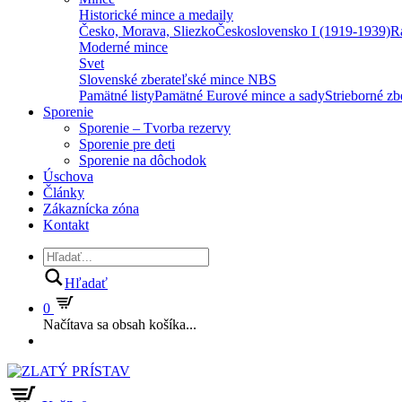
Historické mince a medaily
Česko, Morava, Sliezko
Československo I (1919-1939)
R
Moderné mince
Svet
Slovenské zberateľské mince NBS
Pamätné listy
Pamätné Eurové mince a sady
Strieborné z
Sporenie
Sporenie – Tvorba rezervy
Sporenie pre deti
Sporenie na dôchodok
Úschova
Články
Zákaznícka zóna
Kontakt
Hľadať
0
Načítava sa obsah košíka...