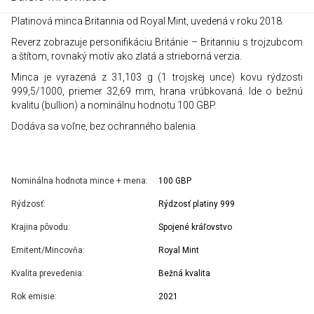
Platinová minca Britannia od Royal Mint, uvedená v roku 2018.
Reverz zobrazuje personifikáciu Británie – Britanniu s trojzubcom
a štítom, rovnaký motív ako zlatá a strieborná verzia.
Minca je vyrazená z 31,103 g (1 trojskej unce) kovu rýdzosti
999,5/1000, priemer 32,69 mm, hrana vrúbkovaná. Ide o bežnú
kvalitu (bullion) a nominálnu hodnotu 100 GBP.
Dodáva sa voľne, bez ochranného balenia.
Nominálna hodnota mince + mena:
100 GBP
Rýdzosť:
Rýdzosť platiny 999
Krajina pôvodu:
Spojené kráľovstvo
Emitent/Mincovňa:
Royal Mint
Kvalita prevedenia:
Bežná kvalita
Rok emisie:
2021