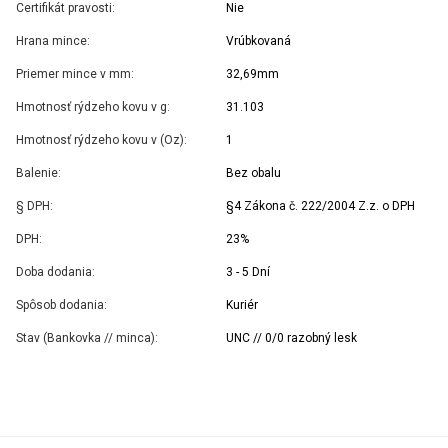
Certifikát pravosti:
Nie
Hrana mince:
Vrúbkovaná
Priemer mince v mm:
32,69mm
Hmotnosť rýdzeho kovu v g:
31.103
Hmotnosť rýdzeho kovu v (Oz):
1
Balenie:
Bez obalu
§ DPH:
§4 Zákona č. 222/2004 Z.z. o DPH
DPH:
23%
Doba dodania:
3 - 5 Dní
Spôsob dodania:
Kuriér
Stav (Bankovka // minca):
UNC // 0/0 razobný lesk