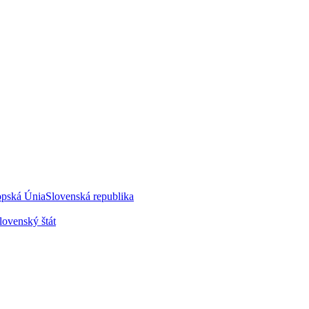
opská Únia
Slovenská republika
lovenský štát