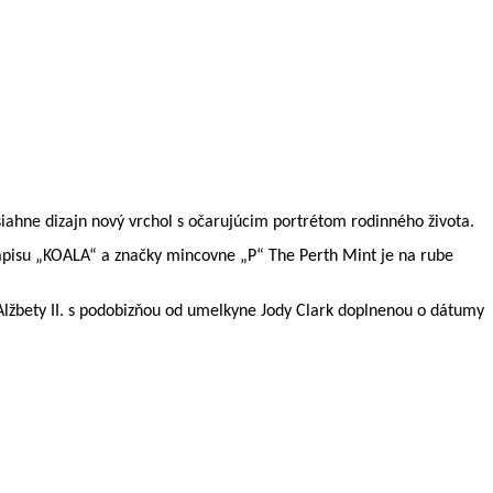
iahne dizajn nový vrchol s očarujúcim portrétom rodinného života.
nápisu „KOALA“ a značky mincovne „P“ The Perth Mint je na rube
Alžbety II. s podobizňou od umelkyne Jody Clark doplnenou o dátumy