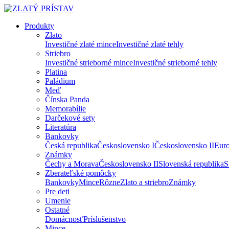
Produkty
Zlato
Investičné zlaté mince
Investičné zlaté tehly
Striebro
Investičné strieborné mince
Investičné strieborné tehly
Platina
Paládium
Meď
Čínska Panda
Memorabílie
Darčekové sety
Literatúra
Bankovky
Česká republika
Československo I
Československo II
Eur
Známky
Čechy a Morava
Československo II
Slovenská republika
S
Zberateľské pomôcky
Bankovky
Mince
Rôzne
Zlato a striebro
Známky
Pre deti
Umenie
Ostatné
Domácnosť
Príslušenstvo
Mince