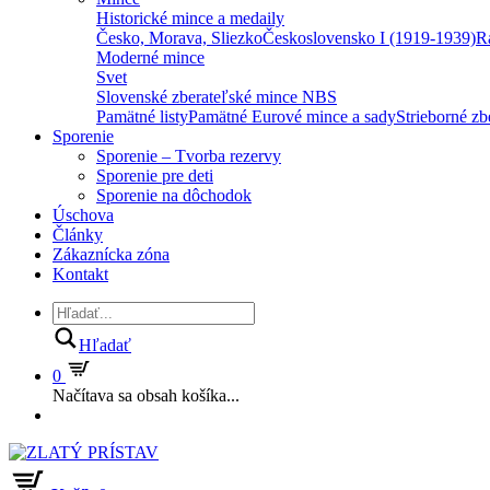
Historické mince a medaily
Česko, Morava, Sliezko
Československo I (1919-1939)
R
Moderné mince
Svet
Slovenské zberateľské mince NBS
Pamätné listy
Pamätné Eurové mince a sady
Strieborné z
Sporenie
Sporenie – Tvorba rezervy
Sporenie pre deti
Sporenie na dôchodok
Úschova
Články
Zákaznícka zóna
Kontakt
Hľadať
0
Načítava sa obsah košíka...