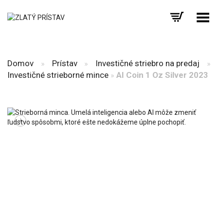
Prepnúť menu
Domov
»
Prístav
»
Investičné striebro na predaj
»
Investičné strieborné mince
»
AI Coin 1 Oz Silver 2023
+