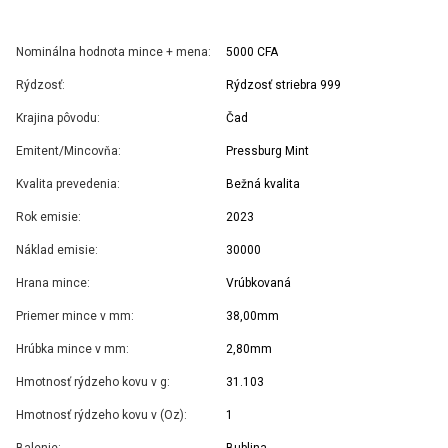
Nominálna hodnota mince + mena:
5000 CFA
Rýdzosť:
Rýdzosť striebra 999
Krajina pôvodu:
Čad
Emitent/Mincovňa:
Pressburg Mint
Kvalita prevedenia:
Bežná kvalita
Rok emisie:
2023
Náklad emisie:
30000
Hrana mince:
Vrúbkovaná
Priemer mince v mm:
38,00mm
Hrúbka mince v mm:
2,80mm
Hmotnosť rýdzeho kovu v g:
31.103
Hmotnosť rýdzeho kovu v (Oz):
1