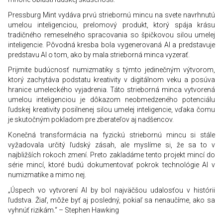
Pressburg Mint vydáva prvú striebornú mincu na svete navrhnutú
umelou inteligenciou, prelomový produkt, ktorý spája krásu
tradičného remeselného spracovania so špičkovou silou umelej
inteligencie. Pôvodná kresba bola vygenerovaná AI a predstavuje
predstavu AI o tom, ako by mala strieborná minca vyzerať.
Prijmite budúcnosť numizmatiky s týmto jedinečným výtvorom,
ktorý zachytáva podstatu kreativity v digitálnom veku a posúva
hranice umeleckého vyjadrenia. Táto strieborná minca vytvorená
umelou inteligenciou je dôkazom neobmedzeného potenciálu
ľudskej kreativity posilnenej silou umelej inteligencie, vďaka čomu
je skutočným pokladom pre zberateľov aj nadšencov.
Konečná transformácia na fyzickú striebornú mincu si stále
vyžadovala určitý ľudský zásah, ale myslíme si, že sa to v
najbližších rokoch zmení. Preto zakladáme tento projekt mincí do
série mincí, ktoré budú dokumentovať pokrok technológie AI v
numizmatike a mimo nej.
„Úspech vo vytvorení AI by bol najväčšou udalosťou v histórii
ľudstva. Žiaľ, môže byť aj posledný, pokiaľ sa nenaučíme, ako sa
vyhnúť rizikám.“ – Stephen Hawking