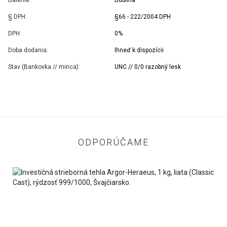
Balenie:
Bublina
§ DPH:
§66 - 222/2004 DPH
DPH:
0%
Doba dodania:
Ihneď k dispozícii
Stav (Bankovka // minca):
UNC // 0/0 razobný lesk
ODPORÚČAME