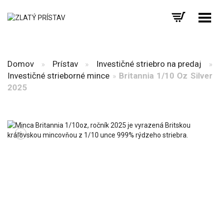
Prepnúť menu
Domov
»
Prístav
»
Investičné striebro na predaj
»
Investičné strieborné mince
»
Britannia 1/10 Oz Silver
2025
+