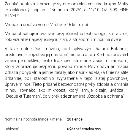
Ženská postava v brnení je symbolom vlastenectva krajiny. Motív
je obklopený nápismi "Britannia 2025" a "1/10 OZ 999 FINE
SILVER".
Minca sa dodáva voľne. V tube je 16 ks mincí.
Minca obsahuje inovatívnu bezpečnostnú technológiu, ktorá z nej
robí vizuálne najbezpečnejšiu zlatú a striebornú mincu na svete.
V ľavej dolnej časti návrhu, pod splývavými šatami Britannie,
predstavuje trojzubec jej námornú históriu a silu. Keď pozorovateľ
zmení perspektívu, tento trojzubec sa stane visiacim zámkom,
ktorý zdôrazňuje bezpečnú povahu mince. Povrchová animácia
odráža pohyb vĺn a jemné detaily, ako napríklad vlajka Únie na štíte
Britannie, boli starostlivo zvýraznené v tejto zlatej povrchovej
úprave mince. Tieto pridané bezpečnostné prvky zdobia a chránia
mincu, rovnako ako mikrotext, ktorý lemuje dizajn, uvádza –
„Decus et Tutamen“, čo v preklade znamená „Ozdoba a ochrana“.
Nominálna hodnota mince + mena:
20 Pence
Rýdzosť:
Rýdzosť striebra 999