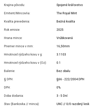
Krajina pôvodu:
Spojené kráľovstvo
Emitent/Mincovňa:
The Royal Mint
Kvalita prevedenia:
Bežná kvalita
Rok emisie:
2025
Hrana mince:
Vrúbkovaná
Priemer mince v mm:
16,50mm
Hmotnosť rýdzeho kovu v g:
3.1103
Hmotnosť rýdzeho kovu v (Oz):
0.1
Balenie:
Bez obalu
§ DPH:
§66 - 222/2004 DPH
DPH:
0%
Doba dodania:
3 - 5 Dní
Stav (Bankovka // minca):
UNC // 0/0 razobný lesk