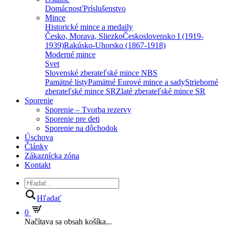
Domácnosť
Príslušenstvo
Mince
Historické mince a medaily
Česko, Morava, Sliezko
Československo I (1919-
1939)
Rakúsko-Uhorsko (1867-1918)
Moderné mince
Svet
Slovenské zberateľské mince NBS
Pamätné listy
Pamätné Eurové mince a sady
Strieborné
zberateľské mince SR
Zlaté zberateľské mince SR
Sporenie
Sporenie – Tvorba rezervy
Sporenie pre deti
Sporenie na dôchodok
Úschova
Články
Zákaznícka zóna
Kontakt
Hľadať
0
Načítava sa obsah košíka...