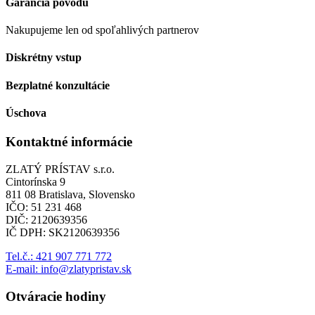
Garancia pôvodu
Nakupujeme len od spoľahlivých partnerov
Diskrétny vstup
Bezplatné konzultácie
Úschova
Kontaktné informácie
ZLATÝ PRÍSTAV s.r.o.
Cintorínska 9
811 08 Bratislava, Slovensko
IČO: 51 231 468
DIČ: 2120639356
IČ DPH: SK2120639356
Tel.č.: 421 907 771 772
E-mail: info@zlatypristav.sk
Otváracie hodiny