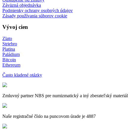
Záväzná objednávka
Podmienky ochrany osobných údajov
Zásady používania súborov cookie
Vývoj cien
Zlato
Striebro
Platina
Paládium
Bitcoin
Ethereum
Často kladené otázky
Zmluvný partner NBS pre numizmatický a iný zberateľský materiál
Naše registračné číslo na puncovom úrade je 4887