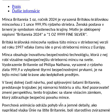
Popis
Ďalšie informácie
Minca Britannia 1 oz, ročník 2024 je vyrazená Britskou kráľovskou
mincovňou z 1 unce 999,9% rýdzeho striebra. Ženská postava v
brnení je symbolom vlastenectva krajiny. Motív je obklopený
nápismi "Britannia 2024" a "1 OZ 9999 FINE SILVER".
Britská kráľovská mincovňa vydáva túto mincu v striebornej verzii
od roku 1997 vďaka čomu ide o prvú striebornú mincu z Európy.
Minca obsahuje inovatívnu bezpečnostnú technológiu, ktorá z nej
robí vizuálne najbezpečnejšiu striebornú mincu na svete.
Vyobrazenie Britannie od Philipa Nathana, vyrazené z rýdzeho
zlata 999,9 a vylepšené štyrmi bezpečnostnými prvkami, je na
tejto minci také krásne ako kedykoľvek predtým.
V ľavej dolnej časti návrhu, pod splývavými šatami Britannie,
predstavuje trojzubec jej námornú históriu a silu. Keď pozorovateľ
zmení perspektívu, tento trojzubec sa stane visiacim zámkom,
ktorý zdôrazňuje bezpečnú povahu mince.
Povrchová animácia odráža pohyb vĺn a jemné detaily, ako
napríklad vlajka Únie na štíte Britannie, boli starostlivo zvýraznené