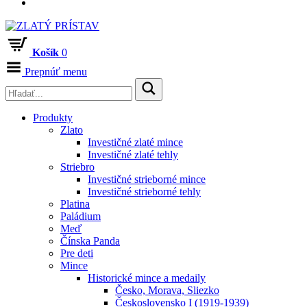
Košík
0
Prepnúť menu
Produkty
Zlato
Investičné zlaté mince
Investičné zlaté tehly
Striebro
Investičné strieborné mince
Investičné strieborné tehly
Platina
Paládium
Meď
Čínska Panda
Pre deti
Mince
Historické mince a medaily
Česko, Morava, Sliezko
Československo I (1919-1939)