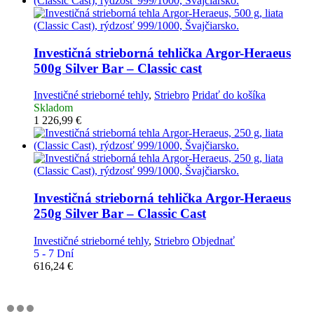
Investičná strieborná tehlička
Argor-Heraeus
500g Silver Bar – Classic cast
Investičné strieborné tehly
,
Striebro
Pridať do košíka
Skladom
1 226,99
€
Investičná strieborná tehlička
Argor-Heraeus
250g Silver Bar – Classic Cast
Investičné strieborné tehly
,
Striebro
Objednať
5 - 7 Dní
616,24
€