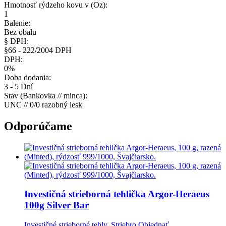
Hmotnosť rýdzeho kovu v (Oz):
1
Balenie:
Bez obalu
§ DPH:
§66 - 222/2004 DPH
DPH:
0%
Doba dodania:
3 - 5 Dní
Stav (Bankovka // minca):
UNC // 0/0 razobný lesk
Odporúčame
Investičná strieborná tehlička
Argor-Heraeus
100g Silver Bar
Investičné strieborné tehly
,
Striebro
Objednať