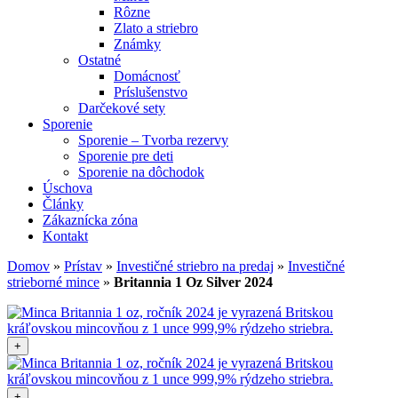
Rôzne
Zlato a striebro
Známky
Ostatné
Domácnosť
Príslušenstvo
Darčekové sety
Sporenie
Sporenie – Tvorba rezervy
Sporenie pre deti
Sporenie na dôchodok
Úschova
Články
Zákaznícka zóna
Kontakt
Domov
»
Prístav
»
Investičné striebro na predaj
»
Investičné
strieborné mince
»
Britannia 1 Oz Silver 2024
+
+