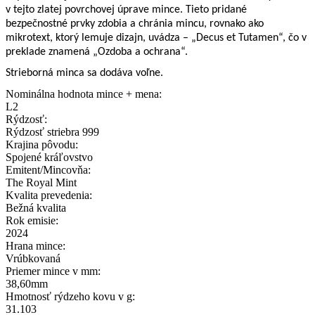
v tejto zlatej povrchovej úprave mince. Tieto pridané
bezpečnostné prvky zdobia a chránia mincu, rovnako ako
mikrotext, ktorý lemuje dizajn, uvádza – „Decus et Tutamen“, čo v
preklade znamená „Ozdoba a ochrana“.
Strieborná minca sa dodáva voľne.
Nominálna hodnota mince + mena:
L2
Rýdzosť:
Rýdzosť striebra 999
Krajina pôvodu:
Spojené kráľovstvo
Emitent/Mincovňa:
The Royal Mint
Kvalita prevedenia:
Bežná kvalita
Rok emisie:
2024
Hrana mince:
Vrúbkovaná
Priemer mince v mm:
38,60mm
Hmotnosť rýdzeho kovu v g:
31.103