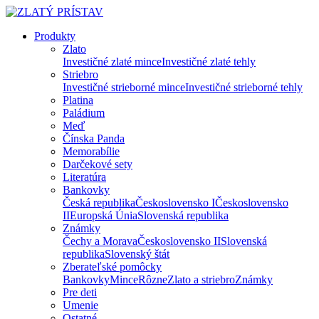
Produkty
Zlato
Investičné zlaté mince
Investičné zlaté tehly
Striebro
Investičné strieborné mince
Investičné strieborné tehly
Platina
Paládium
Meď
Čínska Panda
Memorabílie
Darčekové sety
Literatúra
Bankovky
Česká republika
Československo I
Československo
II
Europská Únia
Slovenská republika
Známky
Čechy a Morava
Československo II
Slovenská
republika
Slovenský štát
Zberateľské pomôcky
Bankovky
Mince
Rôzne
Zlato a striebro
Známky
Pre deti
Umenie
Ostatné