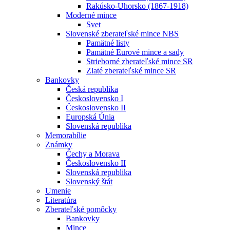
Rakúsko-Uhorsko (1867-1918)
Moderné mince
Svet
Slovenské zberateľské mince NBS
Pamätné listy
Pamätné Eurové mince a sady
Strieborné zberateľské mince SR
Zlaté zberateľské mince SR
Bankovky
Česká republika
Československo I
Československo II
Europská Únia
Slovenská republika
Memorabílie
Známky
Čechy a Morava
Československo II
Slovenská republika
Slovenský štát
Umenie
Literatúra
Zberateľské pomôcky
Bankovky
Mince