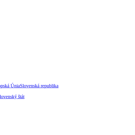
opská Únia
Slovenská republika
lovenský štát