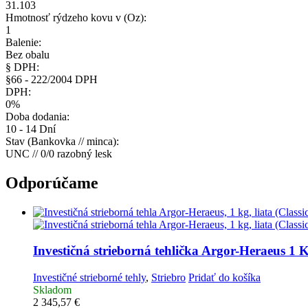
31.103
Hmotnosť rýdzeho kovu v (Oz):
1
Balenie:
Bez obalu
§ DPH:
§66 - 222/2004 DPH
DPH:
0%
Doba dodania:
10 - 14 Dní
Stav (Bankovka // minca):
UNC // 0/0 razobný lesk
Odporúčame
Investičná strieborná tehlička
Argor-Heraeus 1 Kg
Investičné strieborné tehly
,
Striebro
Pridať do košíka
Skladom
2 345,57
€