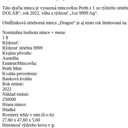
Táto dračia minca je vyrazená mincovňou Perth z 1 oz rýdzeho strieb
DOLÁR“, rok 2022, váha a rýdzosť „1oz 9999 Ag“.
Obdĺžniková strieborná minca „Dragon“ je aj tento rok limitovaná na
Nominálna hodnota mince + mena:
1 $
Rýdzosť:
Rýdzosť striebra 9999
Krajina pôvodu:
Austrália
Emitent/Mincovňa:
Perth Mint
Kvalita prevedenia:
Banková kvalita
Rok emisie:
2022
Náklad emisie:
250000
Hrana mince:
Hladká
Rozmery tehly v mm (š-v-h):
27,60 x 47,60 x 5,60
Hmotnosť rýdzeho kovu v g: