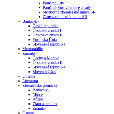
Pamätné listy
Pamätné Eurové mince a sady
Strieborné zberateľské mince SR
Zlaté zberateľské mince SR
Bankovky
Česká republika
Československo I
Československo II
Europská Únia
Slovenská republika
Memorabílie
Známky
Čechy a Morava
Československo II
Slovenská republika
Slovenský štát
Umenie
Literatúra
Zberateľské pomôcky
Bankovky
Mince
Rôzne
Zlato a striebro
Známky
Ostatné