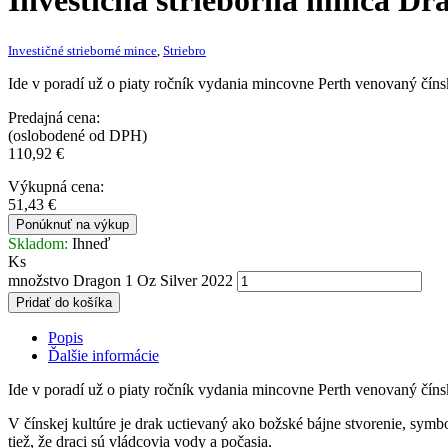
Investičná strieborná minca
Dra
Investičné strieborné mince
,
Striebro
Ide v poradí už o piaty ročník vydania mincovne Perth venovaný čín
Predajná cena:
(oslobodené od DPH)
110,92
€
Výkupná cena:
51,43
€
Ponúknuť na výkup
Skladom:
Ihneď
Ks
množstvo Dragon 1 Oz Silver 2022
Pridať do košíka
Popis
Ďalšie informácie
Ide v poradí už o piaty ročník vydania mincovne Perth venovaný čín
V čínskej kultúre je drak uctievaný ako božské bájne stvorenie, symbol
tiež, že draci sú vládcovia vody a počasia.