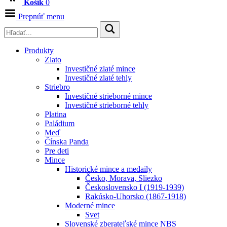
Košík
0
Prepnúť menu
Produkty
Zlato
Investičné zlaté mince
Investičné zlaté tehly
Striebro
Investičné strieborné mince
Investičné strieborné tehly
Platina
Paládium
Meď
Čínska Panda
Pre deti
Mince
Historické mince a medaily
Česko, Morava, Sliezko
Československo I (1919-1939)
Rakúsko-Uhorsko (1867-1918)
Moderné mince
Svet
Slovenské zberateľské mince NBS