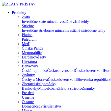
Produkty
Zlato
Investičné zlaté mince
Investičné zlaté tehly
Striebro
Investičné strieborné mince
Investičné strieborné tehly
Platina
Paládium
Meď
Čínska Panda
Memorabílie
Darčekové sety
Literatúra
Bankovky
Česká republika
Československo I
Československo II
Eur
Známky
Čechy a Morava
Československo II
Slovenská republika
S
Zberateľské pomôcky
Bankovky
Mince
Rôzne
Zlato a striebro
Známky
Pre deti
Umenie
Ostatné
Domácnosť
Príslušenstvo
Mince