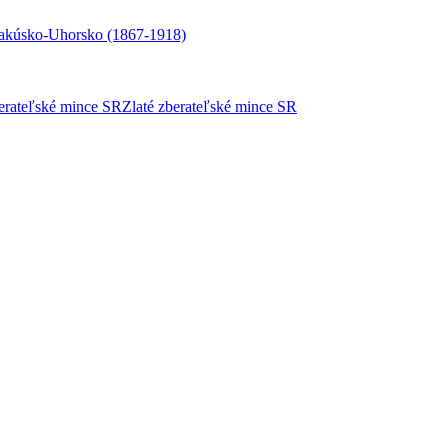
akúsko-Uhorsko (1867-1918)
berateľské mince SR
Zlaté zberateľské mince SR