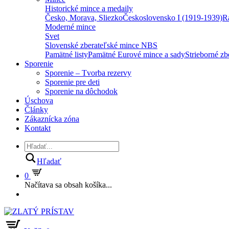
Historické mince a medaily
Česko, Morava, Sliezko
Československo I (1919-1939)
R
Moderné mince
Svet
Slovenské zberateľské mince NBS
Pamätné listy
Pamätné Eurové mince a sady
Strieborné z
Sporenie
Sporenie – Tvorba rezervy
Sporenie pre deti
Sporenie na dôchodok
Úschova
Články
Zákaznícka zóna
Kontakt
Hľadať
0
Načítava sa obsah košíka...