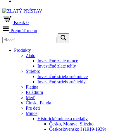
Košík
0
Prepnúť menu
Produkty
Zlato
Investičné zlaté mince
Investičné zlaté tehly
Striebro
Investičné strieborné mince
Investičné strieborné tehly
Platina
Paládium
Meď
Čínska Panda
Pre deti
Mince
Historické mince a medaily
Česko, Morava, Sliezko
Československo I (1919-1939)