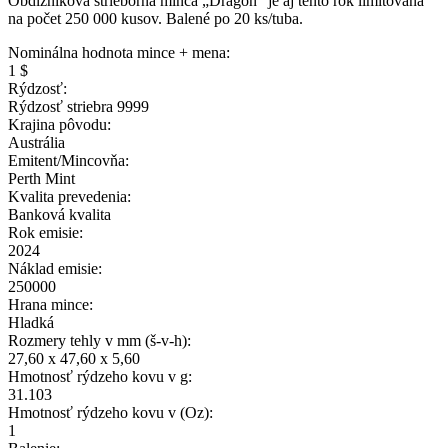
Obdĺžniková strieborná minca „Dragon“ je aj tento rok limitovaná
na počet 250 000 kusov. Balené po 20 ks/tuba.
Nominálna hodnota mince + mena:
1 $
Rýdzosť:
Rýdzosť striebra 9999
Krajina pôvodu:
Austrália
Emitent/Mincovňa:
Perth Mint
Kvalita prevedenia:
Banková kvalita
Rok emisie:
2024
Náklad emisie:
250000
Hrana mince:
Hladká
Rozmery tehly v mm (š-v-h):
27,60 x 47,60 x 5,60
Hmotnosť rýdzeho kovu v g:
31.103
Hmotnosť rýdzeho kovu v (Oz):
1