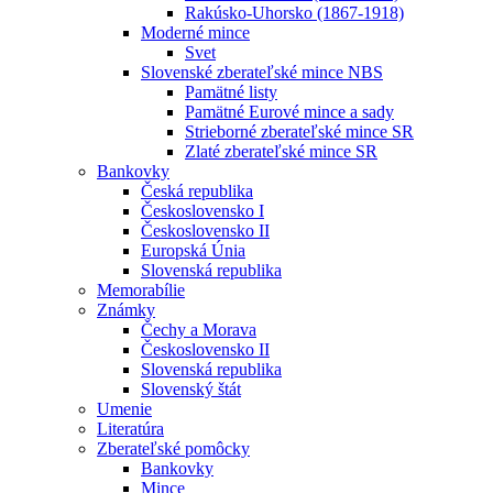
Rakúsko-Uhorsko (1867-1918)
Moderné mince
Svet
Slovenské zberateľské mince NBS
Pamätné listy
Pamätné Eurové mince a sady
Strieborné zberateľské mince SR
Zlaté zberateľské mince SR
Bankovky
Česká republika
Československo I
Československo II
Europská Únia
Slovenská republika
Memorabílie
Známky
Čechy a Morava
Československo II
Slovenská republika
Slovenský štát
Umenie
Literatúra
Zberateľské pomôcky
Bankovky
Mince