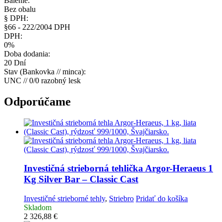
Balenie:
Bez obalu
§ DPH:
§66 - 222/2004 DPH
DPH:
0%
Doba dodania:
20 Dní
Stav (Bankovka // minca):
UNC // 0/0 razobný lesk
Odporúčame
Investičná strieborná tehlička
Argor-Heraeus 1
Kg Silver Bar – Classic Cast
Investičné strieborné tehly
,
Striebro
Pridať do košíka
Skladom
2 326,88
€