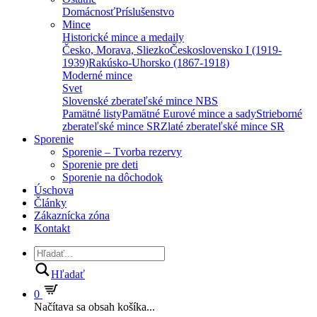
Domácnosť
Príslušenstvo
Mince
Historické mince a medaily
Česko, Morava, Sliezko
Československo I (1919-
1939)
Rakúsko-Uhorsko (1867-1918)
Moderné mince
Svet
Slovenské zberateľské mince NBS
Pamätné listy
Pamätné Eurové mince a sady
Strieborné
zberateľské mince SR
Zlaté zberateľské mince SR
Sporenie
Sporenie – Tvorba rezervy
Sporenie pre deti
Sporenie na dôchodok
Úschova
Články
Zákaznícka zóna
Kontakt
Hľadať
0
Načítava sa obsah košíka...