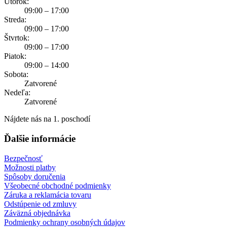
Utorok:
09:00 – 17:00
Streda:
09:00 – 17:00
Štvrtok:
09:00 – 17:00
Piatok:
09:00 – 14:00
Sobota:
Zatvorené
Nedeľa:
Zatvorené
Nájdete nás na 1. poschodí
Ďalšie informácie
Bezpečnosť
Možnosti platby
Spôsoby doručenia
Všeobecné obchodné podmienky
Záruka a reklamácia tovaru
Odstúpenie od zmluvy
Záväzná objednávka
Podmienky ochrany osobných údajov