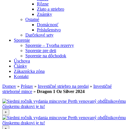
Rôzne
Zlato a striebro
Známky
Ostatné
Domácnosť
Príslušenstvo
Darčekové sety
Sporenie
Sporenie – Tvorba rezervy
Sporenie pre deti
Sporenie na dôchodok
Úschova
Články
Zákaznícka zóna
Kontakt
Domov
»
Prístav
»
Investičné striebro na predaj
»
Investičné
strieborné mince
»
Dragon 1 Oz Silver 2024
+
+