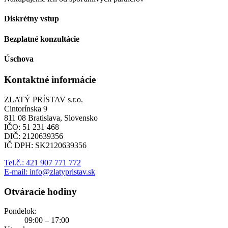
Diskrétny vstup
Bezplatné konzultácie
Úschova
Kontaktné informácie
ZLATÝ PRÍSTAV s.r.o.
Cintorínska 9
811 08 Bratislava, Slovensko
IČO: 51 231 468
DIČ: 2120639356
IČ DPH: SK2120639356
Tel.č.: 421 907 771 772
E-mail: info@zlatypristav.sk
Otváracie hodiny
Pondelok:
09:00 – 17:00