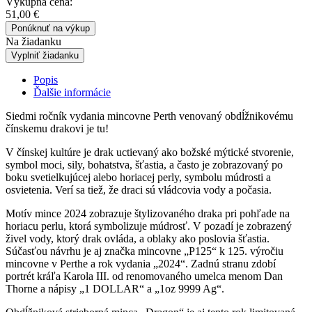
Výkupná cena:
51,00
€
Ponúknuť na výkup
Na žiadanku
Vyplniť žiadanku
Popis
Ďalšie informácie
Siedmi ročník vydania mincovne Perth venovaný obdĺžnikovému
čínskemu drakovi je tu!
V čínskej kultúre je drak uctievaný ako božské mýtické stvorenie,
symbol moci, sily, bohatstva, šťastia, a často je zobrazovaný po
boku svetielkujúcej alebo horiacej perly, symbolu múdrosti a
osvietenia. Verí sa tiež, že draci sú vládcovia vody a počasia.
Motív mince 2024 zobrazuje štylizovaného draka pri pohľade na
horiacu perlu, ktorá symbolizuje múdrosť. V pozadí je zobrazený
živel vody, ktorý drak ovláda, a oblaky ako poslovia šťastia.
Súčasťou návrhu je aj značka mincovne „P125“ k 125. výročiu
mincovne v Perthe a rok vydania „2024“. Zadnú stranu zdobí
portrét kráľa Karola III. od renomovaného umelca menom Dan
Thorne a nápisy „1 DOLLAR“ a „1oz 9999 Ag“.