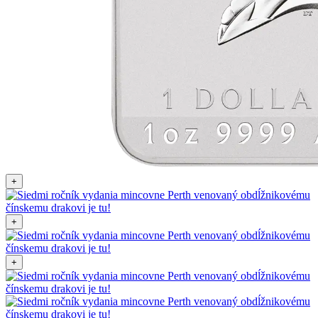
+
+
+