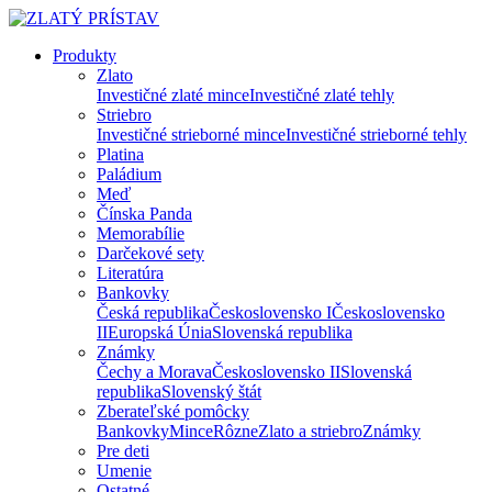
Produkty
Zlato
Investičné zlaté mince
Investičné zlaté tehly
Striebro
Investičné strieborné mince
Investičné strieborné tehly
Platina
Paládium
Meď
Čínska Panda
Memorabílie
Darčekové sety
Literatúra
Bankovky
Česká republika
Československo I
Československo
II
Europská Únia
Slovenská republika
Známky
Čechy a Morava
Československo II
Slovenská
republika
Slovenský štát
Zberateľské pomôcky
Bankovky
Mince
Rôzne
Zlato a striebro
Známky
Pre deti
Umenie
Ostatné