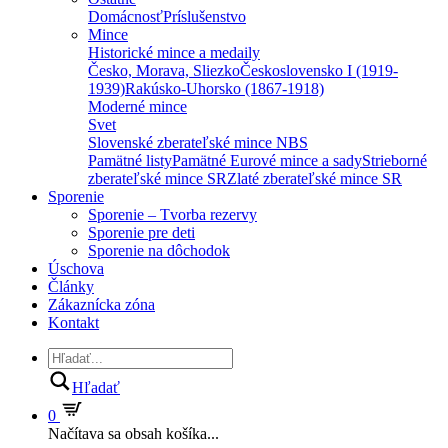
Domácnosť
Príslušenstvo
Mince
Historické mince a medaily
Česko, Morava, Sliezko
Československo I (1919-
1939)
Rakúsko-Uhorsko (1867-1918)
Moderné mince
Svet
Slovenské zberateľské mince NBS
Pamätné listy
Pamätné Eurové mince a sady
Strieborné
zberateľské mince SR
Zlaté zberateľské mince SR
Sporenie
Sporenie – Tvorba rezervy
Sporenie pre deti
Sporenie na dôchodok
Úschova
Články
Zákaznícka zóna
Kontakt
Hľadať
0
Načítava sa obsah košíka...