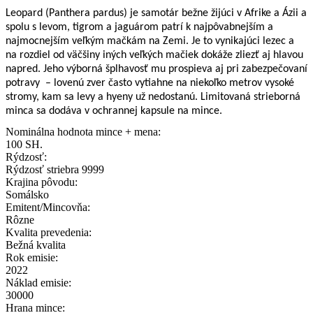
Leopard (Panthera pardus) je samotár bežne žijúci v Afrike a Ázii a
spolu s levom, tigrom a jaguárom patrí k najpôvabnejším a
najmocnejším veľkým mačkám na Zemi. Je to vynikajúci lezec a
na rozdiel od väčšiny iných veľkých mačiek dokáže zliezť aj hlavou
napred. Jeho výborná šplhavosť mu prospieva aj pri zabezpečovaní
potravy
– lovenú zver často vytiahne na niekoľko metrov vysoké
stromy, kam sa levy a hyeny už nedostanú. Limitovaná strieborná
minca sa dodáva v ochrannej kapsule na mince.
Nominálna hodnota mince + mena:
100 SH.
Rýdzosť:
Rýdzosť striebra 9999
Krajina pôvodu:
Somálsko
Emitent/Mincovňa:
Rôzne
Kvalita prevedenia:
Bežná kvalita
Rok emisie:
2022
Náklad emisie:
30000
Hrana mince: