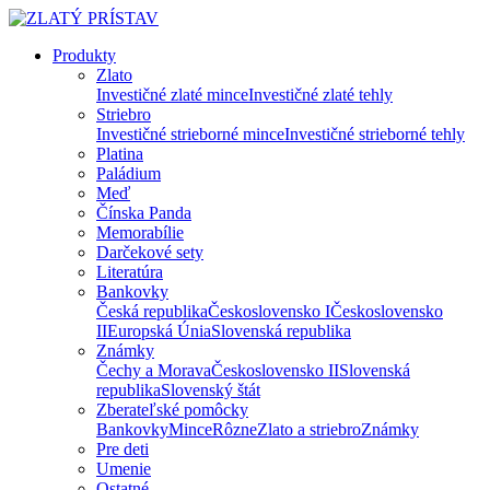
Produkty
Zlato
Investičné zlaté mince
Investičné zlaté tehly
Striebro
Investičné strieborné mince
Investičné strieborné tehly
Platina
Paládium
Meď
Čínska Panda
Memorabílie
Darčekové sety
Literatúra
Bankovky
Česká republika
Československo I
Československo
II
Europská Únia
Slovenská republika
Známky
Čechy a Morava
Československo II
Slovenská
republika
Slovenský štát
Zberateľské pomôcky
Bankovky
Mince
Rôzne
Zlato a striebro
Známky
Pre deti
Umenie
Ostatné