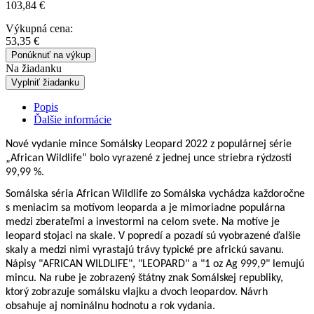
103,84
€
Výkupná cena:
53,35
€
Ponúknuť na výkup
Na žiadanku
Vyplniť žiadanku
Popis
Ďalšie informácie
Nové vydanie mince Somálsky Leopard 2022 z populárnej série
„African Wildlife“ bolo vyrazené z jednej unce striebra rýdzosti
99,99 %.
Somálska séria African Wildlife zo Somálska vychádza každoročne
s meniacim sa motívom leoparda a je mimoriadne populárna
medzi zberateľmi a investormi na celom svete. Na motíve je
leopard stojaci na skale. V popredí a pozadí sú vyobrazené ďalšie
skaly a medzi nimi vyrastajú trávy typické pre africkú savanu.
Nápisy "AFRICAN WILDLIFE", "LEOPARD" a "1 oz Ag 999,9" lemujú
mincu. Na rube je zobrazený štátny znak Somálskej republiky,
ktorý zobrazuje somálsku vlajku a dvoch leopardov. Návrh
obsahuje aj nominálnu hodnotu a rok vydania.