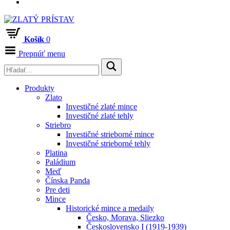
Košík
0
Prepnúť menu
Produkty
Zlato
Investičné zlaté mince
Investičné zlaté tehly
Striebro
Investičné strieborné mince
Investičné strieborné tehly
Platina
Paládium
Meď
Čínska Panda
Pre deti
Mince
Historické mince a medaily
Česko, Morava, Sliezko
Československo I (1919-1939)