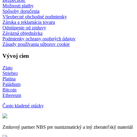
Bezpečnosť
Možnosti platby
Spôsoby doručenia
Všeobecné obchodné podmienky
Záruka a reklamácia tovaru
Odstúpenie od zmluvy
Záväzná objednávka
Podmienky ochrany osobných údajov
Zásady používania súborov cookie
Vývoj cien
Zlato
Striebro
Platina
Paládium
Bitcoin
Ethereum
Často kladené otázky
Zmluvný partner NBS pre numizmatický a iný zberateľský materiál