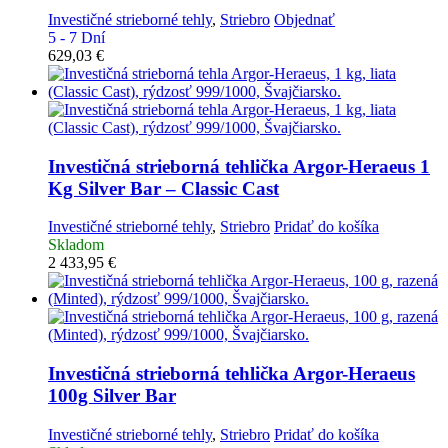
Investičné strieborné tehly
,
Striebro
Objednať
5 - 7 Dní
629,03
€
Investičná strieborná tehlička
Argor-Heraeus 1
Kg Silver Bar – Classic Cast
Investičné strieborné tehly
,
Striebro
Pridať do košíka
Skladom
2 433,95
€
Investičná strieborná tehlička
Argor-Heraeus
100g Silver Bar
Investičné strieborné tehly
,
Striebro
Pridať do košíka