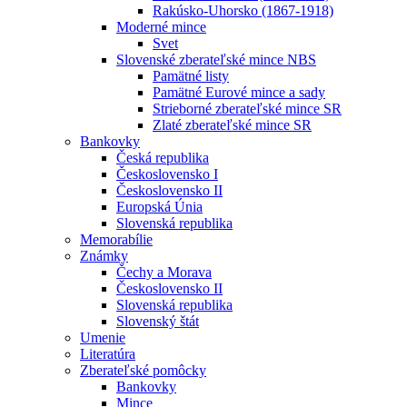
Rakúsko-Uhorsko (1867-1918)
Moderné mince
Svet
Slovenské zberateľské mince NBS
Pamätné listy
Pamätné Eurové mince a sady
Strieborné zberateľské mince SR
Zlaté zberateľské mince SR
Bankovky
Česká republika
Československo I
Československo II
Europská Únia
Slovenská republika
Memorabílie
Známky
Čechy a Morava
Československo II
Slovenská republika
Slovenský štát
Umenie
Literatúra
Zberateľské pomôcky
Bankovky
Mince