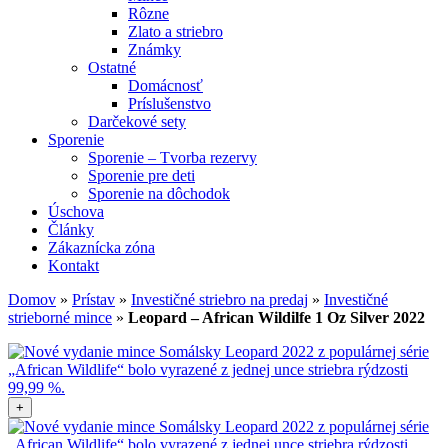
Rôzne
Zlato a striebro
Známky
Ostatné
Domácnosť
Príslušenstvo
Darčekové sety
Sporenie
Sporenie – Tvorba rezervy
Sporenie pre deti
Sporenie na dôchodok
Úschova
Články
Zákaznícka zóna
Kontakt
Domov
»
Prístav
»
Investičné striebro na predaj
»
Investičné
strieborné mince
»
Leopard – African Wildilfe 1 Oz Silver 2022
+