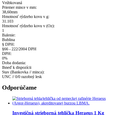
Vrúbkovaná
Priemer mince v mm:
38,60mm
Hmotnosť rýdzeho kovu v g:
31.103
Hmotnosť rýdzeho kovu v (Oz):
1
Balenie:
Bublina
§ DPH:
§66 - 222/2004 DPH
DPH:
0%
Doba dodania:
Ihneď k dispozícii
Stav (Bankovka // minca):
UNC // 0/0 razobný lesk
Odporúčame
Investičná strieborná tehlička
Heraeus 1 Kg