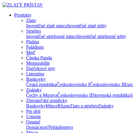
Produkty
Zlato
Investičné zlaté mince
Investičné zlaté tehly
Striebro
Investičné strieborné mince
Investičné strieborné tehly
Platina
Paládium
Meď
Čínska Panda
Memorabílie
Darčekové sety
Literatúra
Bankovky
Česká republika
Československo I
Československo II
Eur
Známky
Čechy a Morava
Československo II
Slovenská republika
S
Zberateľské pomôcky
Bankovky
Mince
Rôzne
Zlato a striebro
Známky
Pre deti
Umenie
Ostatné
Domácnosť
Príslušenstvo
Mince