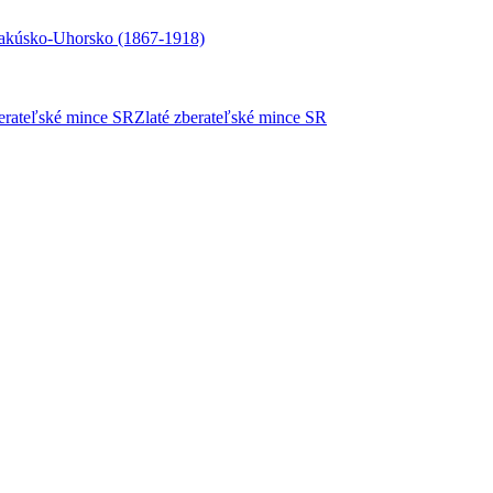
akúsko-Uhorsko (1867-1918)
berateľské mince SR
Zlaté zberateľské mince SR