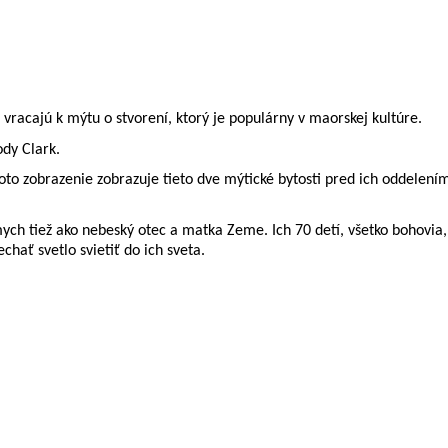
racajú k mýtu o stvorení, ktorý je populárny v maorskej kultúre.
ody Clark.
o zobrazenie zobrazuje tieto dve mýtické bytosti pred ich oddelení
 tiež ako nebeský otec a matka Zeme. Ich 70 detí, všetko bohovia, ži
chať svetlo svietiť do ich sveta.