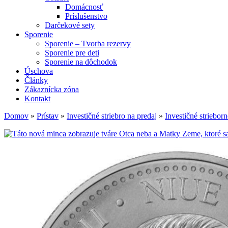
Domácnosť
Príslušenstvo
Darčekové sety
Sporenie
Sporenie – Tvorba rezervy
Sporenie pre deti
Sporenie na dôchodok
Úschova
Články
Zákaznícka zóna
Kontakt
Domov
»
Prístav
»
Investičné striebro na predaj
»
Investičné striebor