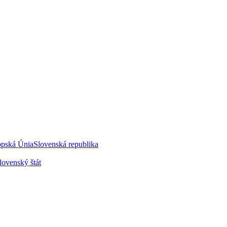
opská Únia
Slovenská republika
lovenský štát