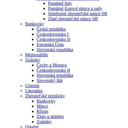
Pamätné listy
Pamätné Eurové mince a sady
Strieborné zberateľské mince SR
Zlaté zberateľské mince SR
Bankovky
Česká republika
Československo I
Československo II
Europská Únia
Slovenská republika
Memorabílie
Známky
Čechy a Morava
Československo II
Slovenská republika
Slovenský štát
Umenie
Literatúra
Zberateľské pomôcky
Bankovky
Mince
Rôzne
Zlato a striebro
Známky
Ostatné