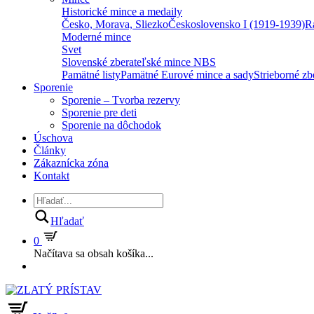
Historické mince a medaily
Česko, Morava, Sliezko
Československo I (1919-1939)
R
Moderné mince
Svet
Slovenské zberateľské mince NBS
Pamätné listy
Pamätné Eurové mince a sady
Strieborné z
Sporenie
Sporenie – Tvorba rezervy
Sporenie pre deti
Sporenie na dôchodok
Úschova
Články
Zákaznícka zóna
Kontakt
Hľadať
0
Načítava sa obsah košíka...