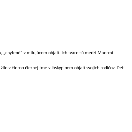
m, „chytené“ v milujúcom objatí. Ich tváre sú medzi Maormi
lo v čierno čiernej tme v láskyplnom objatí svojich rodičov. Deti