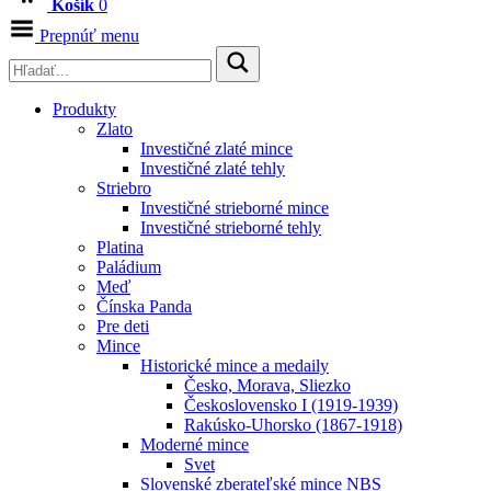
Košík
0
Prepnúť menu
Produkty
Zlato
Investičné zlaté mince
Investičné zlaté tehly
Striebro
Investičné strieborné mince
Investičné strieborné tehly
Platina
Paládium
Meď
Čínska Panda
Pre deti
Mince
Historické mince a medaily
Česko, Morava, Sliezko
Československo I (1919-1939)
Rakúsko-Uhorsko (1867-1918)
Moderné mince
Svet
Slovenské zberateľské mince NBS