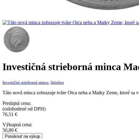
Investičná strieborná minca
Mao
Investičné strieborné mince
,
Striebro
Táto nová minca zobrazuje tváre Otca neba a Matky Zeme, ktoré sa vra
Predajná cena:
(oslobodené od DPH)
76,51
€
Výkupná cena:
50,89
€
Ponúknuť na výkup