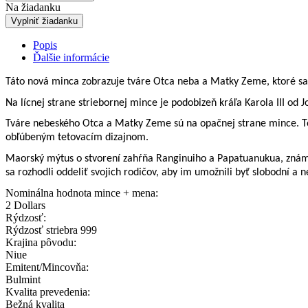
Na žiadanku
Vyplniť žiadanku
Popis
Ďalšie informácie
Táto nová minca zobrazuje tváre Otca neba a Matky Zeme, ktoré sa v
Na lícnej strane striebornej mince je podobizeň kráľa Karola III od J
Tváre nebeského Otca a Matky Zeme sú na opačnej strane mince. Tot
obľúbeným tetovacím dizajnom.
Maorský mýtus o stvorení zahŕňa Ranginuiho a Papatuanukua, známych
sa rozhodli oddeliť svojich rodičov, aby im umožnili byť slobodní a ne
Nominálna hodnota mince + mena:
2 Dollars
Rýdzosť:
Rýdzosť striebra 999
Krajina pôvodu:
Niue
Emitent/Mincovňa:
Bulmint
Kvalita prevedenia:
Bežná kvalita