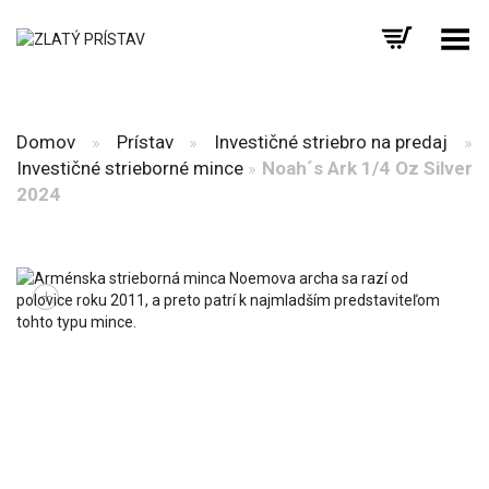
Prepnúť menu
Domov
»
Prístav
»
Investičné striebro na predaj
»
Investičné strieborné mince
»
Noah´s Ark 1/4 Oz Silver
2024
+