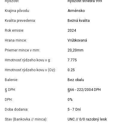
Rýdzosť:
Rýdzosť striebra 999
Krajina pôvodu:
Arménsko
Kvalita prevedenia:
Bežná kvalita
Rok emisie:
2024
Hrana mince:
Vrúbkovaná
Priemer mince v mm:
20,20mm
Hmotnosť rýdzeho kovu v g:
7.775
Hmotnosť rýdzeho kovu v (Oz):
0.25
Balenie:
Bez obalu
§ DPH:
§66 - 222/2004 DPH
DPH:
0%
Doba dodania:
5 - 7 Dní
Stav (Bankovka // minca):
UNC // 0/0 razobný lesk