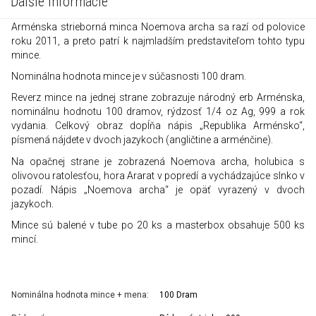
Ďalšie informácie
Arménska strieborná minca Noemova archa sa razí od polovice
roku 2011, a preto patrí k najmladším predstaviteľom tohto typu
mince.
Nominálna hodnota mince je v súčasnosti 100 dram.
Reverz mince na jednej strane zobrazuje národný erb Arménska,
nominálnu hodnotu 100 dramov, rýdzosť 1/4 oz Ag, 999 a rok
vydania. Celkový obraz dopĺňa nápis „Republika Arménsko“,
písmená nájdete v dvoch jazykoch (angličtine a arménčine).
Na opačnej strane je zobrazená Noemova archa, holubica s
olivovou ratolesťou, hora Ararat v popredí a vychádzajúce slnko v
pozadí. Nápis „Noemova archa“ je opäť vyrazený v dvoch
jazykoch.
Mince sú balené v tube po 20 ks a masterbox obsahuje 500 ks
mincí.
Nominálna hodnota mince + mena:
100 Dram