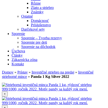
Rôzne
Zlato a striebro
Známky
Ostatné
Domácnosť
Príslušenstvo
Darčekové sety
Sporenie
Sporenie – Tvorba rezervy
Sporenie pre deti
Sporenie na dôchodok
Úschova
Články
Zákaznícka zóna
Kontakt
Domov
»
Prístav
»
Investičné striebro na predaj
»
Investičné
strieborné mince
»
Panda 1 Kg Silver 2022
+
+