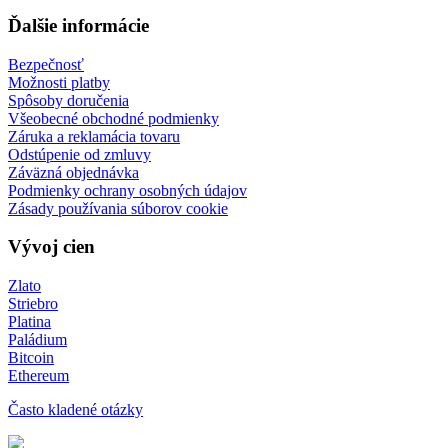
Ďalšie informácie
Bezpečnosť
Možnosti platby
Spôsoby doručenia
Všeobecné obchodné podmienky
Záruka a reklamácia tovaru
Odstúpenie od zmluvy
Záväzná objednávka
Podmienky ochrany osobných údajov
Zásady používania súborov cookie
Vývoj cien
Zlato
Striebro
Platina
Paládium
Bitcoin
Ethereum
Často kladené otázky