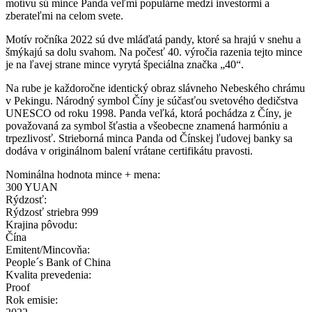
motívu sú mince Panda veľmi populárne medzi investormi a
zberateľmi na celom svete.
Motív ročníka 2022 sú dve mláďatá pandy, ktoré sa hrajú v snehu a
šmýkajú sa dolu svahom. Na počesť 40. výročia razenia tejto mince
je na ľavej strane mince vyrytá špeciálna značka „40“.
Na rube je každoročne identický obraz slávneho Nebeského chrámu
v Pekingu. Národný symbol Číny je súčasťou svetového dedičstva
UNESCO od roku 1998. Panda veľká, ktorá pochádza z Číny, je
považovaná za symbol šťastia a všeobecne znamená harmóniu a
trpezlivosť. Strieborná minca Panda od Čínskej ľudovej banky sa
dodáva v originálnom balení vrátane certifikátu pravosti.
Nominálna hodnota mince + mena:
300 YUAN
Rýdzosť:
Rýdzosť striebra 999
Krajina pôvodu:
Čína
Emitent/Mincovňa:
People´s Bank of China
Kvalita prevedenia:
Proof
Rok emisie: