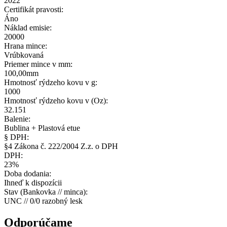
2022
Certifikát pravosti:
Áno
Náklad emisie:
20000
Hrana mince:
Vrúbkovaná
Priemer mince v mm:
100,00mm
Hmotnosť rýdzeho kovu v g:
1000
Hmotnosť rýdzeho kovu v (Oz):
32.151
Balenie:
Bublina + Plastová etue
§ DPH:
§4 Zákona č. 222/2004 Z.z. o DPH
DPH:
23%
Doba dodania:
Ihneď k dispozícii
Stav (Bankovka // minca):
UNC // 0/0 razobný lesk
Odporúčame