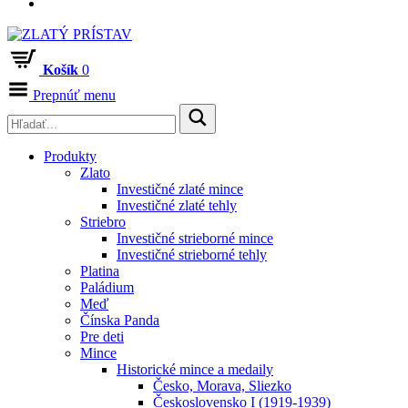
Košík
0
Prepnúť menu
Produkty
Zlato
Investičné zlaté mince
Investičné zlaté tehly
Striebro
Investičné strieborné mince
Investičné strieborné tehly
Platina
Paládium
Meď
Čínska Panda
Pre deti
Mince
Historické mince a medaily
Česko, Morava, Sliezko
Československo I (1919-1939)