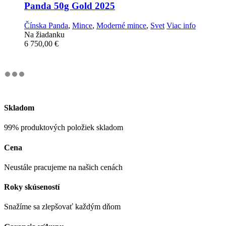
Panda 50g Gold 2025
Čínska Panda
,
Mince
,
Moderné mince
,
Svet
Viac info
Na žiadanku
6 750,00
€
Skladom
99% produktových položiek skladom
Cena
Neustále pracujeme na našich cenách
Roky skúseností
Snažíme sa zlepšovať každým dňom