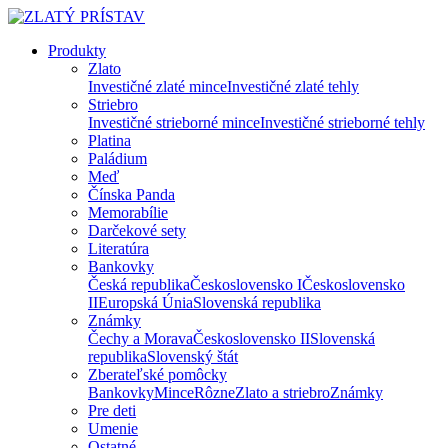
Produkty
Zlato
Investičné zlaté mince
Investičné zlaté tehly
Striebro
Investičné strieborné mince
Investičné strieborné tehly
Platina
Paládium
Meď
Čínska Panda
Memorabílie
Darčekové sety
Literatúra
Bankovky
Česká republika
Československo I
Československo
II
Europská Únia
Slovenská republika
Známky
Čechy a Morava
Československo II
Slovenská
republika
Slovenský štát
Zberateľské pomôcky
Bankovky
Mince
Rôzne
Zlato a striebro
Známky
Pre deti
Umenie
Ostatné