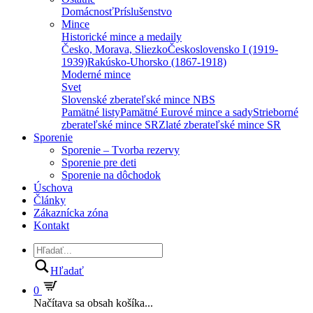
Domácnosť
Príslušenstvo
Mince
Historické mince a medaily
Česko, Morava, Sliezko
Československo I (1919-
1939)
Rakúsko-Uhorsko (1867-1918)
Moderné mince
Svet
Slovenské zberateľské mince NBS
Pamätné listy
Pamätné Eurové mince a sady
Strieborné
zberateľské mince SR
Zlaté zberateľské mince SR
Sporenie
Sporenie – Tvorba rezervy
Sporenie pre deti
Sporenie na dôchodok
Úschova
Články
Zákaznícka zóna
Kontakt
Hľadať
0
Načítava sa obsah košíka...