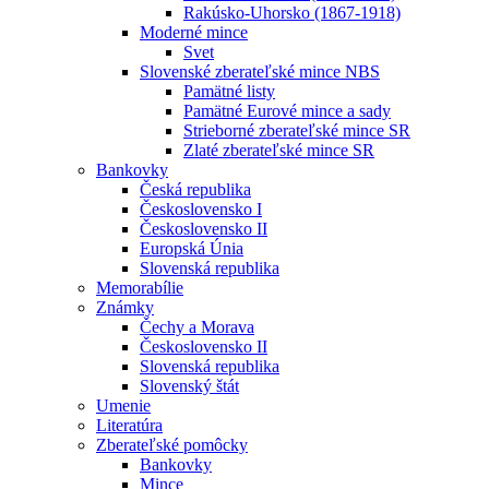
Rakúsko-Uhorsko (1867-1918)
Moderné mince
Svet
Slovenské zberateľské mince NBS
Pamätné listy
Pamätné Eurové mince a sady
Strieborné zberateľské mince SR
Zlaté zberateľské mince SR
Bankovky
Česká republika
Československo I
Československo II
Europská Únia
Slovenská republika
Memorabílie
Známky
Čechy a Morava
Československo II
Slovenská republika
Slovenský štát
Umenie
Literatúra
Zberateľské pomôcky
Bankovky
Mince