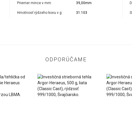
Priemer mince v mm:
39,00mm
D
Hmotnosť rýdzeho kovu v g:
31.103
S
ODPORÚČAME