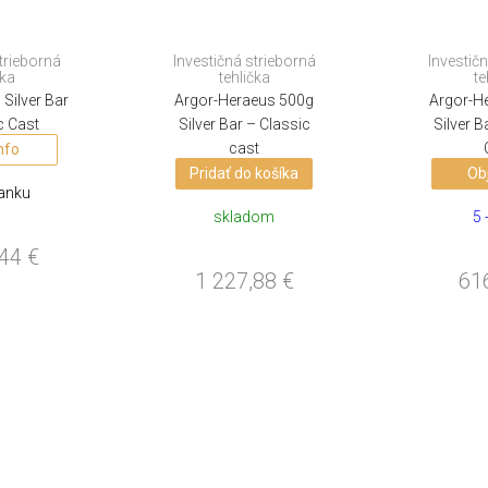
trieborná
Investičná strieborná
Investič
čka
tehlička
te
Silver Bar
Argor-Heraeus 500g
Argor-H
c Cast
Silver Bar – Classic
Silver B
cast
nfo
Pridať do košíka
Ob
danku
skladom
5 
,44
€
1 227,88
€
61