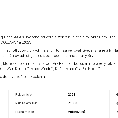
 unce 99,9 % rýdzeho striebra a zobrazuje oficiálny obraz erbu rádu J
O DOLLARS“ a „2023“.
 jednotlivcov citlivých na silu, ktorí sa venovali Svetlej strane Sily.
í sa snažili ovládnuť galaxiu s pomocou Temnej strany Sily.
í, ktoré sa po smrti znovuzrodí. Pre Rád Jedi bol dizajn upravený tak, 
™, Obi-Wan Kenobi™, Mace Windu™, Ki-Adi-Mundi™ a Plo Koon™.
a dodáva voľne bez balenia.
Rok emisie:
2023
H
Náklad emisie:
25000
§
Hrana mince:
Vrúbkovaná
D