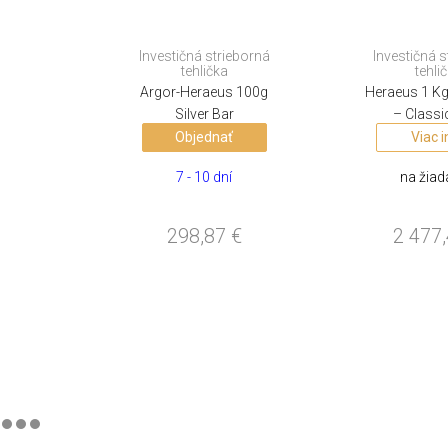
Investičná strieborná
Investičná s
tehlička
tehli
Argor-Heraeus 100g
Heraeus 1 Kg 
Silver Bar
– Classi
Objednať
Viac i
7 - 10 dní
na žia
298,87
€
2 477