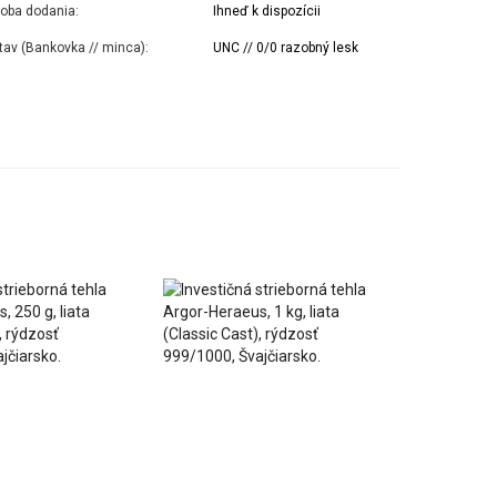
oba dodania:
Ihneď k dispozícii
tav (Bankovka // minca):
UNC // 0/0 razobný lesk