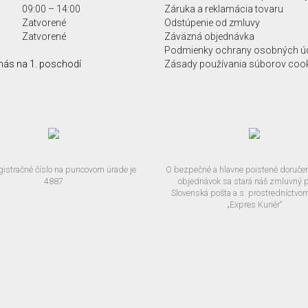
09:00 – 14:00
Záruka a reklamácia tovaru
Zatvorené
Odstúpenie od zmluvy
Zatvorené
Záväzná objednávka
Podmienky ochrany osobných ú
nás na 1. poschodí
Zásady používania súborov coo
gistračné číslo na puncovom úrade je
O bezpečné a hlavne poistené doručen
4887
objednávok sa stará náš zmluvný p
Slovenská pošta a.s. prostredníctvo
„Expres Kuriér“