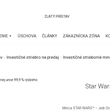
ENIE
ÚSCHOVA
ČLÁNKY
ZÁKAZNÍCKA ZÓNA
K
av
»
Investičné striebro na predaj
»
Investičné strieborné mi
Star War
Minca STAR WARS™ – Jedi Order