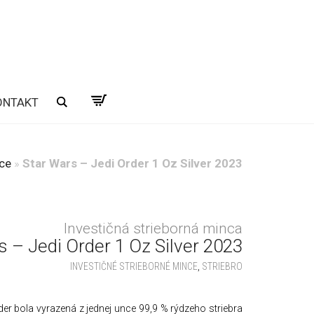
ONTAKT
Hľadať
nce
»
Star Wars – Jedi Order 1 Oz Silver 2023
Investičná strieborná minca
s – Jedi Order 1 Oz Silver 2023
INVESTIČNÉ STRIEBORNÉ MINCE
,
STRIEBRO
 bola vyrazená z jednej unce 99,9 % rýdzeho striebra