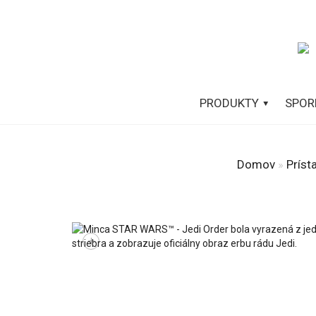
PRODUKTY
SPOR
Domov
»
Príst
+