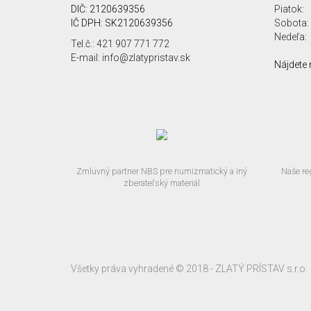
DIČ: 2120639356
Piatok:
IČ DPH: SK2120639356
Sobota:
Nedeľa:
Tel.č.: 421 907 771 772
E-mail: info@zlatypristav.sk
Nájdete 
Zmluvný partner NBS pre numizmatický a iný
Naše re
zberateľský materiál
Všetky práva vyhradené © 2018 - ZLATÝ PRÍSTAV s.r.o.