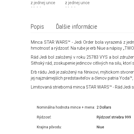
Popis
Ďalšie informácie
Minca STAR WARS™ - Jedi Order bola vyrazená z jednej
hmotnosť a rýdzosť. Na rube je erb Niue a nápisy „TW
Rád Jedi bol založený v roku 25783 VYS a bol združením
Sithský rád, zoskupenie jedincov citlivých na silu, ktor
Erb rádu Jedi je založený na fénixovi, mýtickom stvoren
jej najznámejších predstaviteľov a členov patria Yoda
Limitovaná strieborná minca STAR WARS™ - Rád Jedi s
Nominálna hodnota mince + mena:
2 Dollars
Rýdzosť:
Rýdzosť striebra 999
Krajina pôvodu:
Niue