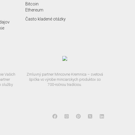
Bitcoin
Ethereum
Často kladené otázky
dajov
kie
ie Vašich
Zmluvný partner Mincovne Kremnica – svetová
artner
špička vo výrobe minciarskych produktov so
m služby
700-ročnou tradíciou.