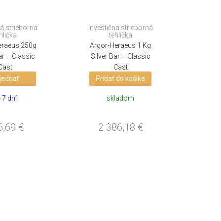
ná strieborná
Investičná strieborná
hlička
tehlička
eraeus 250g
Argor-Heraeus 1 Kg
ar – Classic
Silver Bar – Classic
Cast
Cast
jednať
Pridať do košíka
- 7 dní
skladom
6,69
€
2 386,18
€