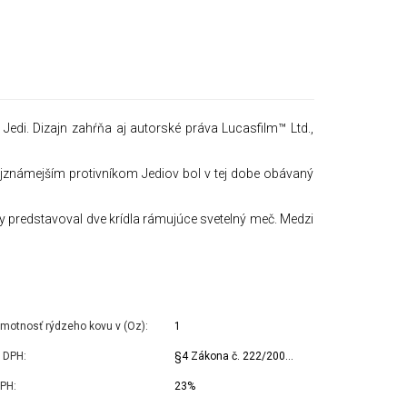
edi. Dizajn zahŕňa aj autorské práva Lucasfilm™ Ltd.,
 Najznámejším protivníkom Jediov bol v tej dobe obávaný
aby predstavoval dve krídla rámujúce svetelný meč. Medzi
motnosť rýdzeho kovu v (Oz):
1
 DPH:
§4 Zákona č. 222/2004 Z.z. o DPH
PH:
23%