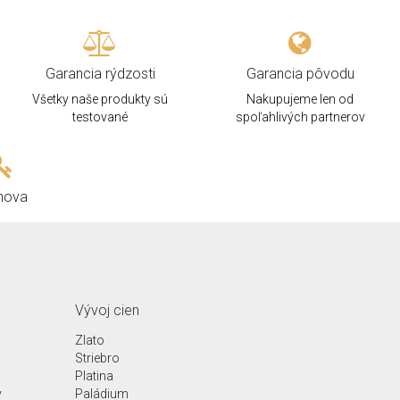
Garancia rýdzosti
Garancia pôvodu
Všetky naše produkty sú
Nakupujeme len od
testované
spoľahlivých partnerov
hova
Vývoj cien
Zlato
Striebro
Platina
y
Paládium