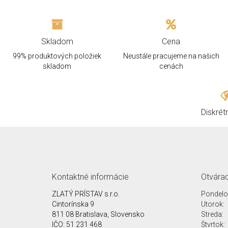
Skladom
Cena
99% produktových položiek
Neustále pracujeme na našich
skladom
cenách
Diskrét
Kontaktné informácie
Otvárac
ZLATÝ PRÍSTAV s.r.o.
Pondelo
Cintorínska 9
Utorok:
811 08 Bratislava, Slovensko
Streda:
IČO: 51 231 468
Štvrtok: