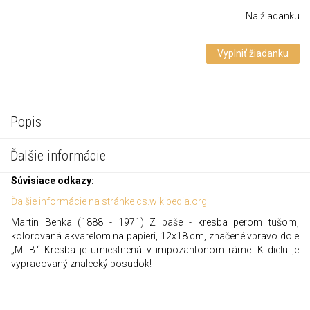
Na žiadanku
Vyplniť žiadanku
Popis
Ďalšie informácie
Súvisiace odkazy:
Ďalšie informácie na stránke cs.wikipedia.org
Martin Benka (1888 - 1971) Z paše - kresba perom tušom,
kolorovaná akvarelom na papieri, 12x18 cm, značené vpravo dole
„M. B.“ Kresba je umiestnená v impozantonom ráme. K dielu je
vypracovaný znalecký posudok!