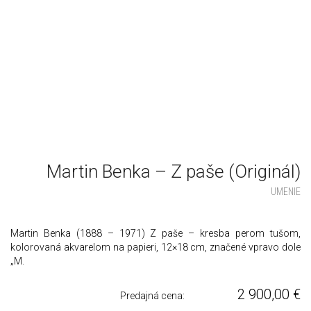
Martin Benka – Z paše (Originál)
UMENIE
Martin Benka (1888 – 1971) Z paše – kresba perom tušom,
kolorovaná akvarelom na papieri, 12×18 cm, značené vpravo dole
„M.
2 900,00
€
Predajná cena: