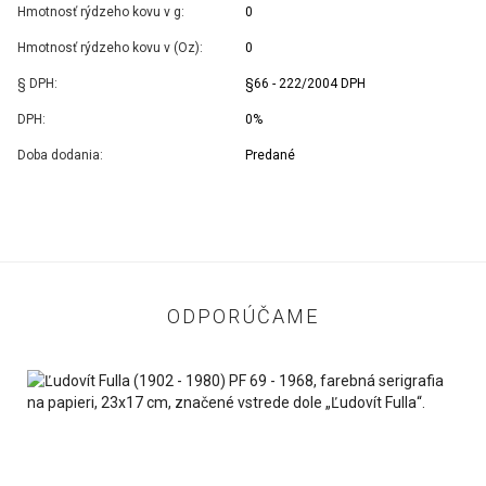
Hmotnosť rýdzeho kovu v g:
0
Hmotnosť rýdzeho kovu v (Oz):
0
§ DPH:
§66 - 222/2004 DPH
DPH:
0%
Doba dodania:
Predané
ODPORÚČAME