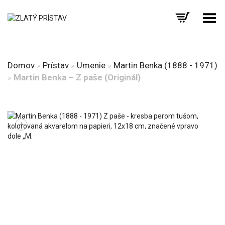
Prepnúť menu
Domov
»
Prístav
»
Umenie
»
Martin Benka (1888 - 1971)
»
Martin Benka – Z paše (Originál)
+