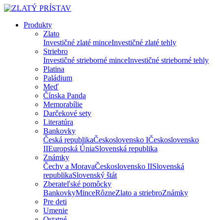
Produkty
Zlato
Investičné zlaté mince
Investičné zlaté tehly
Striebro
Investičné strieborné mince
Investičné strieborné tehly
Platina
Paládium
Meď
Čínska Panda
Memorabílie
Darčekové sety
Literatúra
Bankovky
Česká republika
Československo I
Československo
II
Europská Únia
Slovenská republika
Známky
Čechy a Morava
Československo II
Slovenská
republika
Slovenský štát
Zberateľské pomôcky
Bankovky
Mince
Rôzne
Zlato a striebro
Známky
Pre deti
Umenie
Ostatné