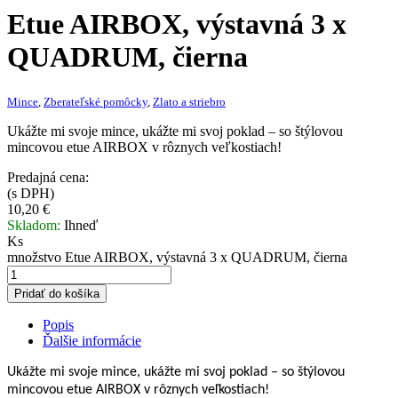
Etue AIRBOX, výstavná 3 x
QUADRUM, čierna
Mince
,
Zberateľské pomôcky
,
Zlato a striebro
Ukážte mi svoje mince, ukážte mi svoj poklad – so štýlovou
mincovou etue AIRBOX v rôznych veľkostiach!
Predajná cena:
(s DPH)
10,20
€
Skladom:
Ihneď
Ks
množstvo Etue AIRBOX, výstavná 3 x QUADRUM, čierna
Pridať do košíka
Popis
Ďalšie informácie
Ukážte mi svoje mince, ukážte mi svoj poklad – so štýlovou
mincovou etue AIRBOX v rôznych veľkostiach!