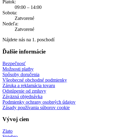
Piatok:
09:00 – 14:00
Sobota:
Zatvorené
Nedeľa:
Zatvorené
Nájdete nás na 1. poschodí
Ďalšie informácie
Bezpečnosť
Možnosti platby
Spôsoby doručenia
Všeobecné obchodné podmienky
Záruka a reklamácia tovaru
Odstúpenie od zmluvy
Záväzná objednávka
Podmienky ochrany osobných údajov
Zásady používania súborov cookie
Vývoj cien
Zlato
Striebro