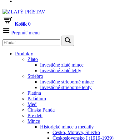
Košík
0
Prepnúť menu
Produkty
Zlato
Investičné zlaté mince
Investičné zlaté tehly
Striebro
Investičné strieborné mince
Investičné strieborné tehly
Platina
Paládium
Meď
Čínska Panda
Pre deti
Mince
Historické mince a medaily
Česko, Morava, Sliezko
Československo I (1919-1939)