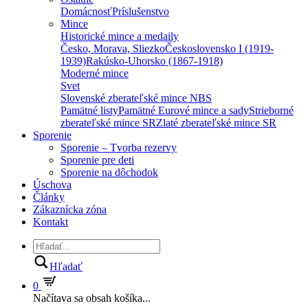
Domácnosť
Príslušenstvo
Mince
Historické mince a medaily
Česko, Morava, Sliezko
Československo I (1919-
1939)
Rakúsko-Uhorsko (1867-1918)
Moderné mince
Svet
Slovenské zberateľské mince NBS
Pamätné listy
Pamätné Eurové mince a sady
Strieborné
zberateľské mince SR
Zlaté zberateľské mince SR
Sporenie
Sporenie – Tvorba rezervy
Sporenie pre deti
Sporenie na dôchodok
Úschova
Články
Zákaznícka zóna
Kontakt
Hľadať
0
Načítava sa obsah košíka...