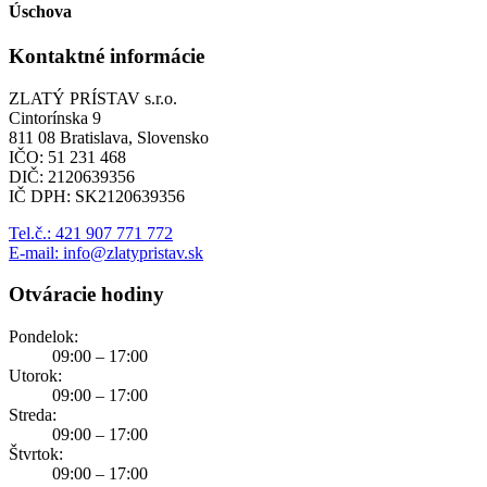
Úschova
Kontaktné informácie
ZLATÝ PRÍSTAV s.r.o.
Cintorínska 9
811 08 Bratislava, Slovensko
IČO: 51 231 468
DIČ: 2120639356
IČ DPH: SK2120639356
Tel.č.: 421 907 771 772
E-mail: info@zlatypristav.sk
Otváracie hodiny
Pondelok:
09:00 – 17:00
Utorok:
09:00 – 17:00
Streda:
09:00 – 17:00
Štvrtok:
09:00 – 17:00