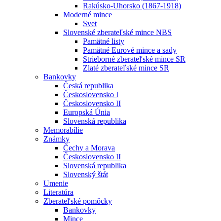
Rakúsko-Uhorsko (1867-1918)
Moderné mince
Svet
Slovenské zberateľské mince NBS
Pamätné listy
Pamätné Eurové mince a sady
Strieborné zberateľské mince SR
Zlaté zberateľské mince SR
Bankovky
Česká republika
Československo I
Československo II
Europská Únia
Slovenská republika
Memorabílie
Známky
Čechy a Morava
Československo II
Slovenská republika
Slovenský štát
Umenie
Literatúra
Zberateľské pomôcky
Bankovky
Mince