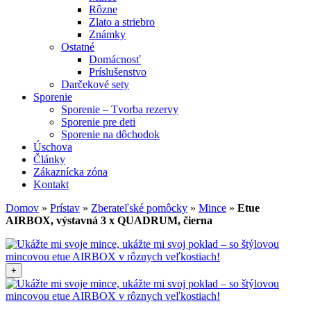
Rôzne
Zlato a striebro
Známky
Ostatné
Domácnosť
Príslušenstvo
Darčekové sety
Sporenie
Sporenie – Tvorba rezervy
Sporenie pre deti
Sporenie na dôchodok
Úschova
Články
Zákaznícka zóna
Kontakt
Domov
»
Prístav
»
Zberateľské pomôcky
»
Mince
»
Etue
AIRBOX, výstavná 3 x QUADRUM, čierna
+