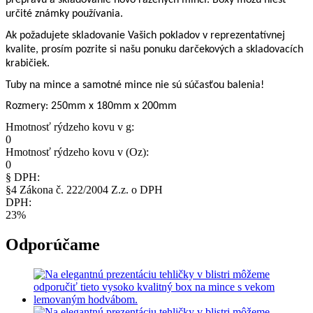
prepravu a skladovanie novo razených mincí. Boxy môžu niesť
určité známky používania.
Ak požadujete skladovanie Vašich pokladov v reprezentatívnej
kvalite, prosím pozrite si našu ponuku darčekových a skladovacích
krabičiek.
Tuby na mince a samotné mince nie sú súčasťou balenia!
Rozmery: 250mm x 180mm x 200mm
Hmotnosť rýdzeho kovu v g:
0
Hmotnosť rýdzeho kovu v (Oz):
0
§ DPH:
§4 Zákona č. 222/2004 Z.z. o DPH
DPH:
23%
Odporúčame