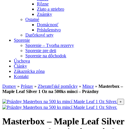
Rôzne
Zlato a striebro
Známky
Ostatné
Domácnosť
Príslušenstvo
Darčekové sety
Sporenie
Sporenie – Tvorba rezervy
Sporenie pre deti
Sporenie na dôchodok
Úschova
Články
Zákaznícka zóna
Kontakt
Domov
»
Prístav
»
Zberateľské pomôcky
»
Mince
»
Masterbox –
Maple Leaf Silver 1 Oz na 500ks mincí – Prázdny
+
Masterbox – Maple Leaf Silver