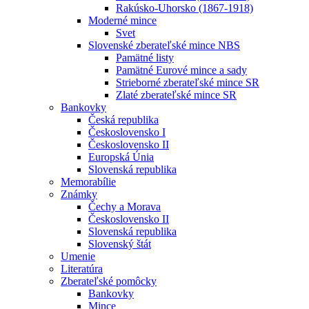
Rakúsko-Uhorsko (1867-1918)
Moderné mince
Svet
Slovenské zberateľské mince NBS
Pamätné listy
Pamätné Eurové mince a sady
Strieborné zberateľské mince SR
Zlaté zberateľské mince SR
Bankovky
Česká republika
Československo I
Československo II
Europská Únia
Slovenská republika
Memorabílie
Známky
Čechy a Morava
Československo II
Slovenská republika
Slovenský štát
Umenie
Literatúra
Zberateľské pomôcky
Bankovky
Mince