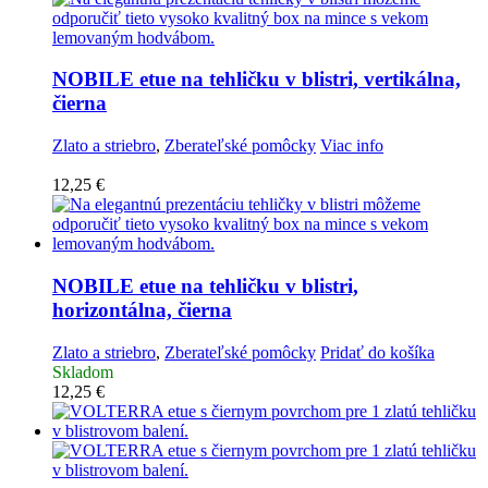
NOBILE etue na tehličku v blistri, vertikálna,
čierna
Zlato a striebro
,
Zberateľské pomôcky
Viac info
12,25
€
NOBILE etue na tehličku v blistri,
horizontálna, čierna
Zlato a striebro
,
Zberateľské pomôcky
Pridať do košíka
Skladom
12,25
€