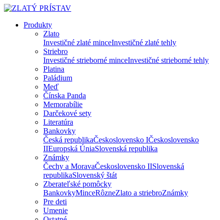
Produkty
Zlato
Investičné zlaté mince
Investičné zlaté tehly
Striebro
Investičné strieborné mince
Investičné strieborné tehly
Platina
Paládium
Meď
Čínska Panda
Memorabílie
Darčekové sety
Literatúra
Bankovky
Česká republika
Československo I
Československo
II
Europská Únia
Slovenská republika
Známky
Čechy a Morava
Československo II
Slovenská
republika
Slovenský štát
Zberateľské pomôcky
Bankovky
Mince
Rôzne
Zlato a striebro
Známky
Pre deti
Umenie
Ostatné