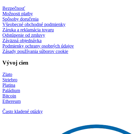
Bezpečnosť
Možnosti platby
Spôsoby doručenia
Všeobecné obchodné podmienky
Záruka a reklamácia tovaru
Odstúpenie od zmluvy
Záväzná objednávka
Podmienky ochrany osobných údajov
Zásady používania súborov cookie
Vývoj cien
Zlato
Striebro
Platina
Paládium
Bitcoin
Ethereum
Často kladené otázky