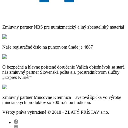
Zmluvný partner NBS pre numizmatický a iný zberateľský materiál
Naše registračné číslo na puncovom úrade je 4887
O bezpečné a hlavne poistené doručenie Vašich objednávok sa stará
náš zmluvný partner Slovenská pošta a.s. prostredníctvom služby
„Expres Kuriér“
Zmluvný partner Mincovne Kremnica – svetová špička vo výrobe
minciarskych produktov so 700-ročnou tradíciou.
Všetky práva vyhradené © 2018 - ZLATÝ PRÍSTAV s.r.o.