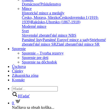
Domácnosť
Príslušenstvo
Mince
Historické mince a medaily
Česko, Morava, Sliezko
Československo I (1919-
1939)
Rakúsko-Uhorsko (1867-1918)
Moderné mince
Svet
Slovenské zberateľské mince NBS
Pamätné listy
Pamätné Eurové mince a sady
Strieborné
zberateľské mince SR
Zlaté zberateľské mince SR
Sporenie
Sporenie – Tvorba rezervy
Sporenie pre deti
Sporenie na dôchodok
Úschova
Články
Zákaznícka zóna
Kontakt
Hľadať
0
Načítava sa obsah košíka...