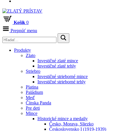
Košík
0
Prepnúť menu
Produkty
Zlato
Investičné zlaté mince
Investičné zlaté tehly
Striebro
Investičné strieborné mince
Investičné strieborné tehly
Platina
Paládium
Meď
Čínska Panda
Pre deti
Mince
Historické mince a medaily
Česko, Morava, Sliezko
Československo I (1919-1939)