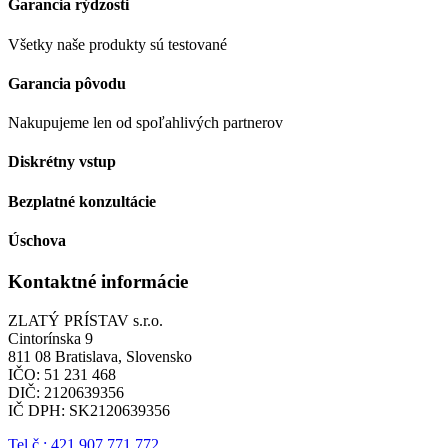
Garancia rýdzosti
Všetky naše produkty sú testované
Garancia pôvodu
Nakupujeme len od spoľahlivých partnerov
Diskrétny vstup
Bezplatné konzultácie
Úschova
Kontaktné informácie
ZLATÝ PRÍSTAV s.r.o.
Cintorínska 9
811 08 Bratislava, Slovensko
IČO: 51 231 468
DIČ: 2120639356
IČ DPH: SK2120639356
Tel.č.: 421 907 771 772