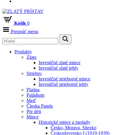
Košík
0
Prepnúť menu
Produkty
Zlato
Investičné zlaté mince
Investičné zlaté tehly
Striebro
Investičné strieborné mince
Investičné strieborné tehly
Platina
Paládium
Meď
Čínska Panda
Pre deti
Mince
Historické mince a medaily
Česko, Morava, Sliezko
Československo I (1919-1939)