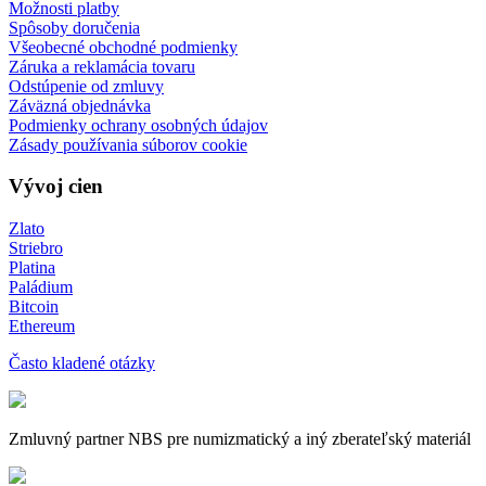
Možnosti platby
Spôsoby doručenia
Všeobecné obchodné podmienky
Záruka a reklamácia tovaru
Odstúpenie od zmluvy
Záväzná objednávka
Podmienky ochrany osobných údajov
Zásady používania súborov cookie
Vývoj cien
Zlato
Striebro
Platina
Paládium
Bitcoin
Ethereum
Často kladené otázky
Zmluvný partner NBS pre numizmatický a iný zberateľský materiál