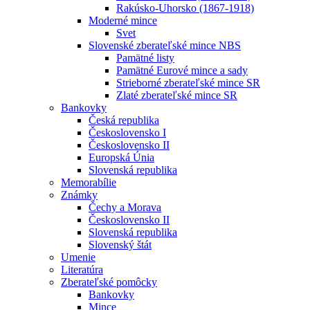
Rakúsko-Uhorsko (1867-1918)
Moderné mince
Svet
Slovenské zberateľské mince NBS
Pamätné listy
Pamätné Eurové mince a sady
Strieborné zberateľské mince SR
Zlaté zberateľské mince SR
Bankovky
Česká republika
Československo I
Československo II
Europská Únia
Slovenská republika
Memorabílie
Známky
Čechy a Morava
Československo II
Slovenská republika
Slovenský štát
Umenie
Literatúra
Zberateľské pomôcky
Bankovky
Mince