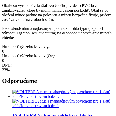
Obaly sú vyrobené z krištáľovo čistého, tvrdého PVC bez
zmäkčovadiel, ktoré by mohli mincu časom poškodiť. Obal sa po
vložení mince prehne na polovicu a mincu bezpečne fixuje, pričom
zostáva viditeľná z oboch strán.
Ide o štandardnú a najbežnejšiu pomôcku tohto typu (napr. od
výrobcu Lighthouse/Leuchtturm) na dlhodobé uchovávanie mincí v
zbierke.
Hmotnosť rýdzeho kovu v g:
0
Hmotnosť rýdzeho kovu v (Oz):
0
DPH:
23%
Odporúčame
VOLTERRA etue na tehličku v blistri,