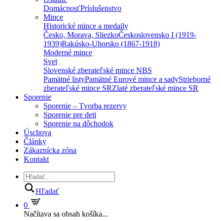
Domácnosť
Príslušenstvo
Mince
Historické mince a medaily
Česko, Morava, Sliezko
Československo I (1919-
1939)
Rakúsko-Uhorsko (1867-1918)
Moderné mince
Svet
Slovenské zberateľské mince NBS
Pamätné listy
Pamätné Eurové mince a sady
Strieborné
zberateľské mince SR
Zlaté zberateľské mince SR
Sporenie
Sporenie – Tvorba rezervy
Sporenie pre deti
Sporenie na dôchodok
Úschova
Články
Zákaznícka zóna
Kontakt
Hľadať
0
Načítava sa obsah košíka...