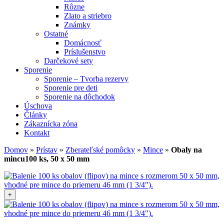
Rôzne
Zlato a striebro
Známky
Ostatné
Domácnosť
Príslušenstvo
Darčekové sety
Sporenie
Sporenie – Tvorba rezervy
Sporenie pre deti
Sporenie na dôchodok
Úschova
Články
Zákaznícka zóna
Kontakt
Domov
»
Prístav
»
Zberateľské pomôcky
»
Mince
»
Obaly na
mincu100 ks, 50 x 50 mm
+