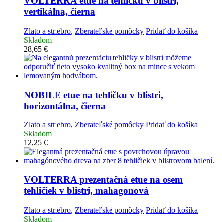
VOLTERRA etue na tehličku v blistri,
vertikálna, čierna
Zlato a striebro
,
Zberateľské pomôcky
Pridať do košíka
Skladom
28,65
€
NOBILE etue na tehličku v blistri,
horizontálna, čierna
Zlato a striebro
,
Zberateľské pomôcky
Pridať do košíka
Skladom
12,25
€
VOLTERRA prezentačná etue na osem
tehličiek v blistri, mahagonová
Zlato a striebro
,
Zberateľské pomôcky
Pridať do košíka
Skladom