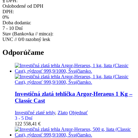
§ DPH:
Oslobodené od DPH
DPH:
0%
Doba dodania:
7 - 10 Dní
Stav (Bankovka // minca):
UNC // 0/0 razobný lesk
Odporúčame
Investičná zlatá tehlička
Argor-Heraeus 1 Kg –
Classic Cast
Investičné zlaté tehly
,
Zlato
Objednať
3 - 5 Dní
122 558,41
€