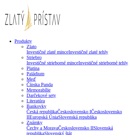
Produkty
Zlato
Investičné zlaté mince
Investičné zlaté tehly
Striebro
Investičné strieborné mince
Investičné strieborné tehly
Platina
Paládium
Meď
Čínska Panda
Memorabílie
Darčekové sety
Literatúra
Bankovky
Česká republika
Československo I
Československo
II
Europská Únia
Slovenská republika
Známky
Čechy a Morava
Československo II
Slovenská
republika
Slovenský štát