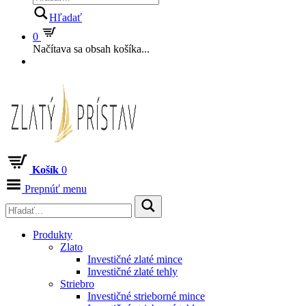
Hľadať
0
Načítava sa obsah košíka...
Košík
0
Prepnúť menu
Produkty
Zlato
Investičné zlaté mince
Investičné zlaté tehly
Striebro
Investičné strieborné mince