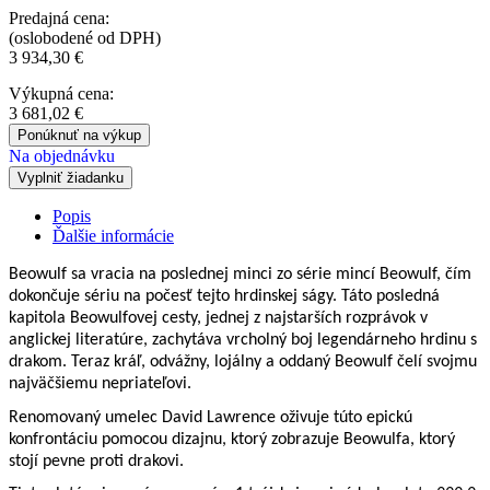
Predajná cena:
(oslobodené od DPH)
3 934,30
€
Výkupná cena:
3 681,02
€
Ponúknuť na výkup
Na objednávku
Vyplniť žiadanku
Popis
Ďalšie informácie
Beowulf sa vracia na poslednej minci zo série mincí Beowulf, čím
dokončuje sériu na počesť tejto hrdinskej ságy. Táto posledná
kapitola Beowulfovej cesty, jednej z najstarších rozprávok v
anglickej literatúre, zachytáva vrcholný boj legendárneho hrdinu s
drakom. Teraz kráľ, odvážny, lojálny a oddaný Beowulf čelí svojmu
najväčšiemu nepriateľovi.
Renomovaný umelec David Lawrence oživuje túto epickú
konfrontáciu pomocou dizajnu, ktorý zobrazuje Beowulfa, ktorý
stojí pevne proti drakovi.