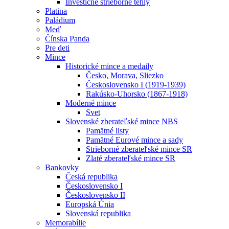
Investičné strieborné tehly
Platina
Paládium
Meď
Čínska Panda
Pre deti
Mince
Historické mince a medaily
Česko, Morava, Sliezko
Československo I (1919-1939)
Rakúsko-Uhorsko (1867-1918)
Moderné mince
Svet
Slovenské zberateľské mince NBS
Pamätné listy
Pamätné Eurové mince a sady
Strieborné zberateľské mince SR
Zlaté zberateľské mince SR
Bankovky
Česká republika
Československo I
Československo II
Europská Únia
Slovenská republika
Memorabílie