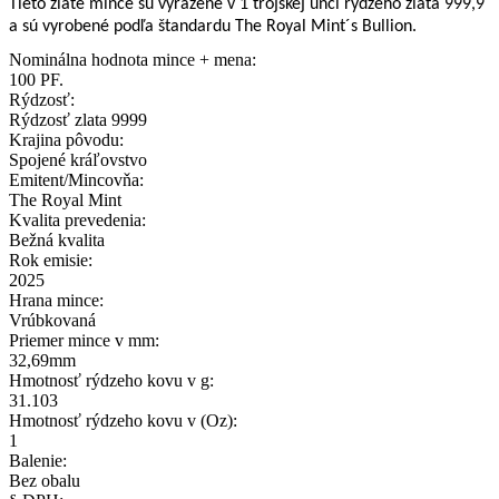
Tieto zlaté mince sú vyrazené v 1 trójskej unci rýdzeho zlata 999,9
a sú vyrobené podľa štandardu The Royal Mint´s Bullion.
Nominálna hodnota mince + mena:
100 PF.
Rýdzosť:
Rýdzosť zlata 9999
Krajina pôvodu:
Spojené kráľovstvo
Emitent/Mincovňa:
The Royal Mint
Kvalita prevedenia:
Bežná kvalita
Rok emisie:
2025
Hrana mince:
Vrúbkovaná
Priemer mince v mm:
32,69mm
Hmotnosť rýdzeho kovu v g:
31.103
Hmotnosť rýdzeho kovu v (Oz):
1
Balenie:
Bez obalu