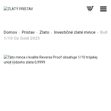
Prepnúť menu
Domov
»
Prístav
»
Zlato
»
Investičné zlaté mince
»
Bull
1/10 Oz Gold 2023
+