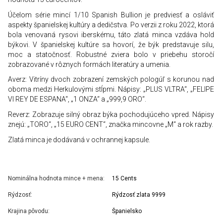
Účelom série mincí 1/10 Spanish Bullion je predviesť a osláviť
aspekty španielskej kultúry a dedičstva. Po verzii z roku 2022, ktorá
bola venovaná rysovi iberskému, táto zlatá minca vzdáva hold
býkovi. V španielskej kultúre sa hovorí, že býk predstavuje silu,
moc a statočnosť. Robustné zviera bolo v priebehu storočí
zobrazované v rôznych formách literatúry a umenia.
Averz: Vitríny dvoch zobrazení zemských pologúľ s korunou nad
oboma medzi Herkulovými stĺpmi. Nápisy: „PLUS VLTRA“, „FELIPE
VI REY DE ESPANA“, „1 ONZA“ a „999,9 ORO“.
Reverz: Zobrazuje silný obraz býka pochodujúceho vpred. Nápisy
znejú: „TORO“, „15 EURO CENT“, značka mincovne „M“ a rok razby.
Zlatá minca je dodávaná v ochrannej kapsule.
Nominálna hodnota mince + mena:
15 Cents
Rýdzosť:
Rýdzosť zlata 9999
Krajina pôvodu:
Španielsko