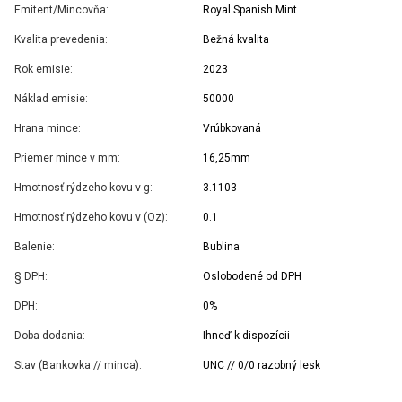
Emitent/Mincovňa:
Royal Spanish Mint
Kvalita prevedenia:
Bežná kvalita
Rok emisie:
2023
Náklad emisie:
50000
Hrana mince:
Vrúbkovaná
Priemer mince v mm:
16,25mm
Hmotnosť rýdzeho kovu v g:
3.1103
Hmotnosť rýdzeho kovu v (Oz):
0.1
Balenie:
Bublina
§ DPH:
Oslobodené od DPH
DPH:
0%
Doba dodania:
Ihneď k dispozícii
Stav (Bankovka // minca):
UNC // 0/0 razobný lesk