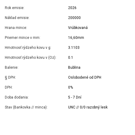
Rok emisie:
2026
Náklad emisie:
200000
Hrana mince:
Vrúbkovaná
Priemer mince v mm:
16,60mm
Hmotnosť rýdzeho kovu v g:
3.1103
Hmotnosť rýdzeho kovu v (Oz):
0.1
Balenie:
Bublina
§ DPH:
Oslobodené od DPH
DPH:
0%
Doba dodania:
5 - 7 Dní
Stav (Bankovka // minca):
UNC // 0/0 razobný lesk