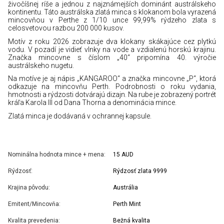
živočíšnej ríše a jednou z najznámejších dominánt austrálskeho
kontinentu. Táto austrálska zlatá minca s klokanom bola vyrazená
mincovňou v Perthe z 1/10 unce 99,99% rýdzeho zlata s
celosvetovou razbou 200 000 kusov.
Motív z roku 2026 zobrazuje dva klokany skákajúce cez plytkú
vodu. V pozadí je vidieť vlnky na vode a vzdialenú horskú krajinu.
Značka mincovne s číslom „40“ pripomína 40. výročie
austrálskeho nugetu.
Na motíve je aj nápis „KANGAROO“ a značka mincovne „P“, ktorá
odkazuje na mincovňu Perth. Podrobnosti o roku vydania,
hmotnosti a rýdzosti dotvárajú dizajn. Na rube je zobrazený portrét
kráľa Karola III od Dana Thorna a denominácia mince.
Zlatá minca je dodávaná v ochrannej kapsule.
Nominálna hodnota mince + mena:
15 AUD
Rýdzosť:
Rýdzosť zlata 9999
Krajina pôvodu:
Austrália
Emitent/Mincovňa:
Perth Mint
Kvalita prevedenia:
Bežná kvalita