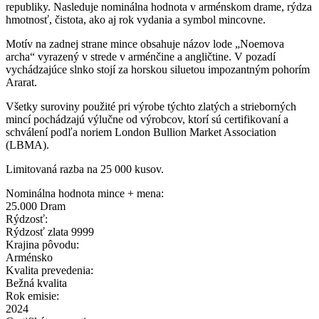
republiky. Nasleduje nominálna hodnota v arménskom drame, rýdza
hmotnosť, čistota, ako aj rok vydania a symbol mincovne.
Motív na zadnej strane mince obsahuje názov lode „Noemova
archa“ vyrazený v strede v arménčine a angličtine. V pozadí
vychádzajúce slnko stojí za horskou siluetou impozantným pohorím
Ararat.
Všetky suroviny použité pri výrobe týchto zlatých a strieborných
mincí pochádzajú výlučne od výrobcov, ktorí sú certifikovaní a
schválení podľa noriem London Bullion Market Association
(LBMA).
Limitovaná razba na 25 000 kusov.
Nominálna hodnota mince + mena:
25.000 Dram
Rýdzosť:
Rýdzosť zlata 9999
Krajina pôvodu:
Arménsko
Kvalita prevedenia:
Bežná kvalita
Rok emisie:
2024