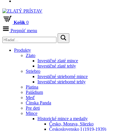
Košík
0
Prepnúť menu
Produkty
Zlato
Investičné zlaté mince
Investičné zlaté tehly
Striebro
Investičné strieborné mince
Investičné strieborné tehly
Platina
Paládium
Meď
Čínska Panda
Pre deti
Mince
Historické mince a medaily
Česko, Morava, Sliezko
Československo I (1919-1939)