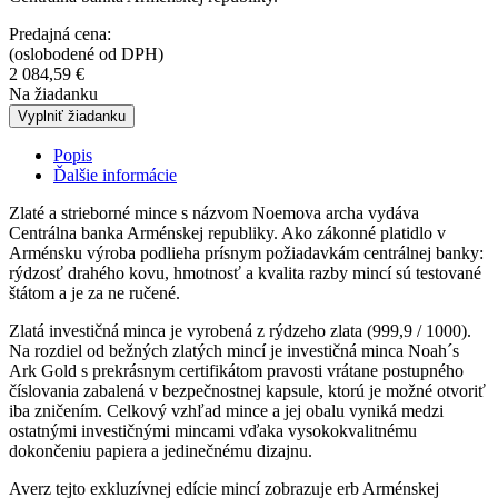
Predajná cena:
(oslobodené od DPH)
2 084,59
€
Na žiadanku
Vyplniť žiadanku
Popis
Ďalšie informácie
Zlaté a strieborné mince s názvom Noemova archa vydáva
Centrálna banka Arménskej republiky. Ako zákonné platidlo v
Arménsku výroba podlieha prísnym požiadavkám centrálnej banky:
rýdzosť drahého kovu, hmotnosť a kvalita razby mincí sú testované
štátom a je za ne ručené.
Zlatá investičná minca je vyrobená z rýdzeho zlata (999,9 / 1000).
Na rozdiel od bežných zlatých mincí je investičná minca Noah´s
Ark Gold s prekrásnym certifikátom pravosti vrátane postupného
číslovania zabalená v bezpečnostnej kapsule, ktorú je možné otvoriť
iba zničením. Celkový vzhľad mince a jej obalu vyniká medzi
ostatnými investičnými mincami vďaka vysokokvalitnému
dokončeniu papiera a jedinečnému dizajnu.
Averz tejto exkluzívnej edície mincí zobrazuje erb Arménskej