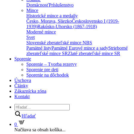
Domácnosť
Príslušenstvo
Mince
Historické mince a medaily
Česko, Morava, Sliezko
Československo I (1919-
1939)
Rakúsko-Uhorsko (1867-1918)
Moderné mince
Svet
Slovenské zberateľské mince NBS
Pamätné listy
Pamätné Eurové mince a sady
Strieborné
zberateľské mince SR
Zlaté zberateľské mince SR
Sporenie
Sporenie – Tvorba rezervy
Sporenie pre deti
Sporenie na dôchodok
Úschova
Články
Zákaznícka zóna
Kontakt
Hľadať
0
Načítava sa obsah košíka...