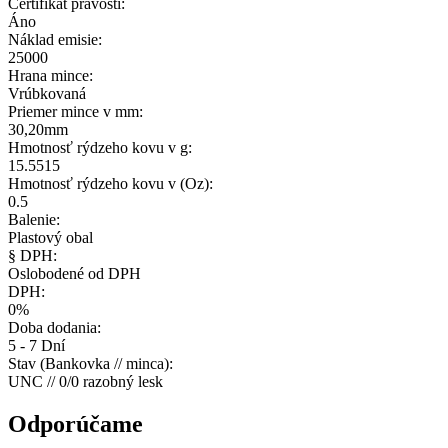
Certifikát pravosti:
Áno
Náklad emisie:
25000
Hrana mince:
Vrúbkovaná
Priemer mince v mm:
30,20mm
Hmotnosť rýdzeho kovu v g:
15.5515
Hmotnosť rýdzeho kovu v (Oz):
0.5
Balenie:
Plastový obal
§ DPH:
Oslobodené od DPH
DPH:
0%
Doba dodania:
5 - 7 Dní
Stav (Bankovka // minca):
UNC // 0/0 razobný lesk
Odporúčame