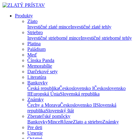
Produkty
Zlato
Investičné zlaté mince
Investičné zlaté tehly
Striebro
Investičné strieborné mince
Investičné strieborné tehly
Platina
Paládium
Meď
Čínska Panda
Memorabílie
Darčekové sety
Literatúra
Bankovky
Česká republika
Československo I
Československo
II
Europská Únia
Slovenská republika
Známky
Čechy a Morava
Československo II
Slovenská
republika
Slovenský štát
Zberateľské pomôcky
Bankovky
Mince
Rôzne
Zlato a striebro
Známky
Pre deti
Umenie
Ostatné