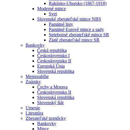
Rakúsko-Uhorsko (1867-1918)
Moderné mince
Svet
Slovenské zberateľské mince NBS
Pamätné listy
Pamätné Eurové mince a sady
Strieborné zberateľské mince SR
Zlaté zberateľské mince SR
Bankovky
Česká republika
Československo I
Československo II
Europská Únia
Slovenská republika
Memorabílie
Známky
Čechy a Morava
Československo II
Slovenská republika
Slovenský štát
Umenie
Literatúra
Zberateľské pomôcky
Bankovky
Mince