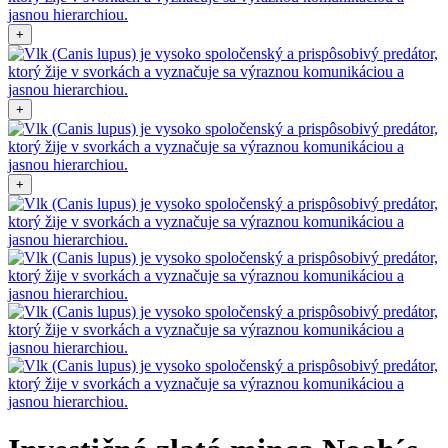
+
+
+