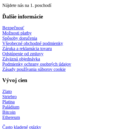
Nájdete nás na 1. poschodí
Ďalšie informácie
Bezpečnosť
Možnosti platby
Spôsoby doručenia
Všeobecné obchodné podmienky
Záruka a reklamácia tovaru
Odstúpenie od zmluvy
Záväzná objednávka
Podmienky ochrany osobných údajov
Zásady používania súborov cookie
Vývoj cien
Zlato
Striebro
Platina
Paládium
Bitcoin
Ethereum
Často kladené otázky