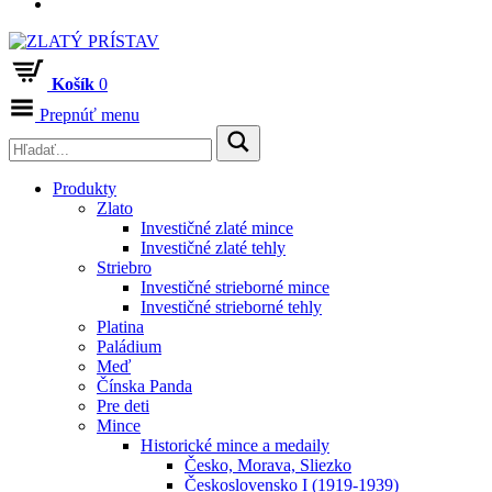
Košík
0
Prepnúť menu
Produkty
Zlato
Investičné zlaté mince
Investičné zlaté tehly
Striebro
Investičné strieborné mince
Investičné strieborné tehly
Platina
Paládium
Meď
Čínska Panda
Pre deti
Mince
Historické mince a medaily
Česko, Morava, Sliezko
Československo I (1919-1939)