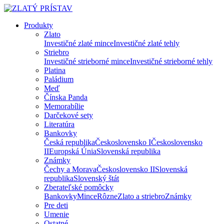
Produkty
Zlato
Investičné zlaté mince
Investičné zlaté tehly
Striebro
Investičné strieborné mince
Investičné strieborné tehly
Platina
Paládium
Meď
Čínska Panda
Memorabílie
Darčekové sety
Literatúra
Bankovky
Česká republika
Československo I
Československo
II
Europská Únia
Slovenská republika
Známky
Čechy a Morava
Československo II
Slovenská
republika
Slovenský štát
Zberateľské pomôcky
Bankovky
Mince
Rôzne
Zlato a striebro
Známky
Pre deti
Umenie
Ostatné