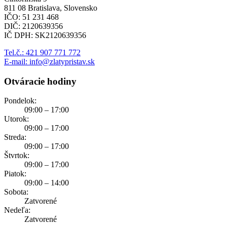
811 08 Bratislava, Slovensko
IČO: 51 231 468
DIČ: 2120639356
IČ DPH: SK2120639356
Tel.č.: 421 907 771 772
E-mail: info@zlatypristav.sk
Otváracie hodiny
Pondelok:
09:00 – 17:00
Utorok:
09:00 – 17:00
Streda:
09:00 – 17:00
Štvrtok:
09:00 – 17:00
Piatok:
09:00 – 14:00
Sobota:
Zatvorené
Nedeľa:
Zatvorené