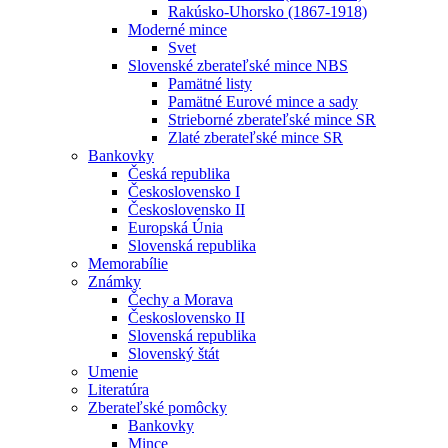
Rakúsko-Uhorsko (1867-1918)
Moderné mince
Svet
Slovenské zberateľské mince NBS
Pamätné listy
Pamätné Eurové mince a sady
Strieborné zberateľské mince SR
Zlaté zberateľské mince SR
Bankovky
Česká republika
Československo I
Československo II
Europská Únia
Slovenská republika
Memorabílie
Známky
Čechy a Morava
Československo II
Slovenská republika
Slovenský štát
Umenie
Literatúra
Zberateľské pomôcky
Bankovky
Mince