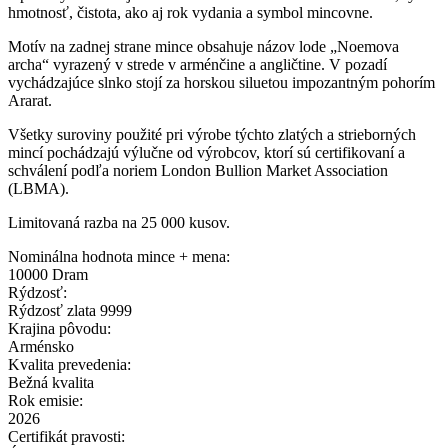
hmotnosť, čistota, ako aj rok vydania a symbol mincovne.
Motív na zadnej strane mince obsahuje názov lode „Noemova
archa“ vyrazený v strede v arménčine a angličtine. V pozadí
vychádzajúce slnko stojí za horskou siluetou impozantným pohorím
Ararat.
Všetky suroviny použité pri výrobe týchto zlatých a strieborných
mincí pochádzajú výlučne od výrobcov, ktorí sú certifikovaní a
schválení podľa noriem London Bullion Market Association
(LBMA).
Limitovaná razba na 25 000 kusov.
Nominálna hodnota mince + mena:
10000 Dram
Rýdzosť:
Rýdzosť zlata 9999
Krajina pôvodu:
Arménsko
Kvalita prevedenia:
Bežná kvalita
Rok emisie:
2026
Certifikát pravosti: