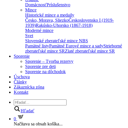
Domácnosť
Príslušenstvo
Mince
Historické mince a medaily
Česko, Morava, Sliezko
Československo I (1919-
1939)
Rakúsko-Uhorsko (1867-1918)
Moderné mince
Svet
Slovenské zberateľské mince NBS
Pamätné listy
Pamätné Eurové mince a sady
Strieborné
zberateľské mince SR
Zlaté zberateľské mince SR
Sporenie
Sporenie – Tvorba rezervy
Sporenie pre deti
Sporenie na dôchodok
Úschova
Články
Zákaznícka zóna
Kontakt
Hľadať
0
Načítava sa obsah košíka...