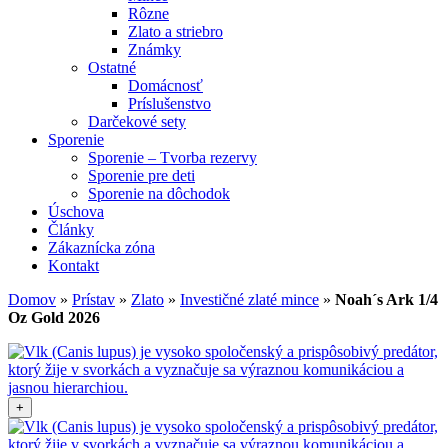
Rôzne
Zlato a striebro
Známky
Ostatné
Domácnosť
Príslušenstvo
Darčekové sety
Sporenie
Sporenie – Tvorba rezervy
Sporenie pre deti
Sporenie na dôchodok
Úschova
Články
Zákaznícka zóna
Kontakt
Domov
»
Prístav
»
Zlato
»
Investičné zlaté mince
»
Noah´s Ark 1/4
Oz Gold 2026
+