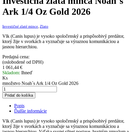
Investičná zlatá minca
Noah´s
Ark 1/4 Oz Gold 2026
Investičné zlaté mince
,
Zlato
Vlk (Canis lupus) je vysoko spoločenský a prispôsobivý predátor,
ktorý žije v svorkách a vyznačuje sa výraznou komunikáciou a
jasnou hierarchiou.
Predajná cena:
(oslobodené od DPH)
1 061,44
€
Skladom:
Ihneď
Ks
množstvo Noah´s Ark 1/4 Oz Gold 2026
Pridať do košíka
Popis
Ďalšie informácie
Vlk (Canis lupus) je vysoko spoločenský a prispôsobivý predátor,
ktorý žije v svorkách a vyznačuje sa výraznou komunikáciou a
jasnou hierarchiou. Vďaka svojej silnej postave, bystrým zmyslom a