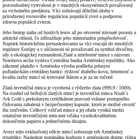
pozoruhodnej vytrvalosti je v mnohých ekosystémoch považovaný
za vrcholného predátora. Vlci zohrávajú dôležitú úlohu v
prirodzenej rovnováhe reguláciou populácií zveri a podporou
zdravia populácií zvierat.
Jeho biotop siaha od hustých lesov až po otvorené trávnaté porasty a
arktické oblasti, čo zdôrazňuje jeho mimoriadnu prispôsobivosť.
Napriek historickému prenasledovaniu sa vlci vracajú do mnohých
regiónov Európy a v súčasnosti sú považovaní za symbol divočiny,
sily a ekologickej rozmanitosti.Zlaté a strieborné mince s názvom
Noemova archa vydáva Centrálna banka Arménskej republiky. Ako
zákonné platidlo v Arménsku výroba podlieha prísnym
požiadavkám centrálnej banky: rýdzosť drahého kovu, hmotnosť a
kvalita razby mincí sú testované štátom a je za ne ručené.
Zlatá investičná minca je vyrobená z rýdzeho zlata (999,9 / 1000).
Na rozdiel od bežných zlatých mincí je investičná minca Noah´s
Ark Gold s prekrásnym certifikátom pravosti vrátane postupného
číslovania zabalená v bezpečnostnej kapsule, ktorú je možné otvoriť
iba zničením. Celkový vzhľad mince a jej obalu vyniká medzi
ostatnými investičnými mincami vďaka vysokokvalitnému
dokončeniu papiera a jedinečnému dizajnu.
Averz tejto exkluzívnej edície mincí zobrazuje erb Arménskej
republiky. Nasleduje nominálna hodnota v arménskom drame, rýdza