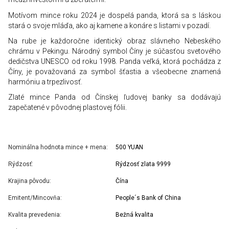
Motívom mince roku
2024 je dospelá panda, ktorá sa s láskou
stará o svoje mláďa, ako aj kamene a konáre s listami v pozadí.
Na rube je každoročne identický obraz slávneho Nebeského
chrámu v Pekingu. Národný symbol Číny je súčasťou svetového
dedičstva UNESCO od roku 1998. Panda veľká, ktorá pochádza z
Číny, je považovaná za symbol šťastia a všeobecne znamená
harmóniu a trpezlivosť.
Zlaté mince Panda od Čínskej ľudovej banky sa dodávajú
zapečatené v pôvodnej plastovej fólii.
Nominálna hodnota mince + mena:
500 YUAN
Rýdzosť:
Rýdzosť zlata 9999
Krajina pôvodu:
Čína
Emitent/Mincovňa:
People´s Bank of China
Kvalita prevedenia:
Bežná kvalita