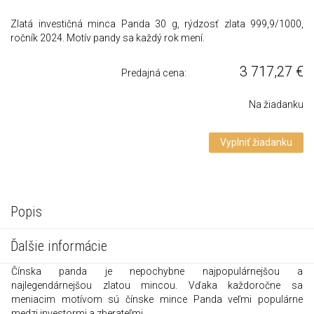
Zlatá investičná minca Panda 30 g, rýdzosť zlata 999,9/1000,
ročník 2024. Motív pandy sa každý rok mení.
3 717,27
€
Predajná cena:
Na žiadanku
Vyplniť žiadanku
Popis
Ďalšie informácie
Čínska panda je nepochybne najpopulárnejšou a
najlegendárnejšou zlatou mincou.
Vďaka každoročne sa
meniacim motívom sú čínske mince Panda veľmi populárne
medzi investormi a zberateľmi.