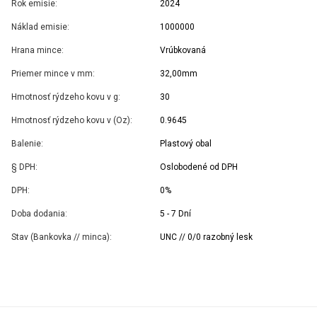
Rok emisie:
2024
Náklad emisie:
1000000
Hrana mince:
Vrúbkovaná
Priemer mince v mm:
32,00mm
Hmotnosť rýdzeho kovu v g:
30
Hmotnosť rýdzeho kovu v (Oz):
0.9645
Balenie:
Plastový obal
§ DPH:
Oslobodené od DPH
DPH:
0%
Doba dodania:
5 - 7 Dní
Stav (Bankovka // minca):
UNC // 0/0 razobný lesk