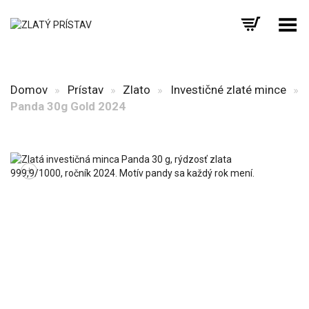
Prepnúť menu
Domov
»
Prístav
»
Zlato
»
Investičné zlaté mince
»
Panda 30g Gold 2024
+