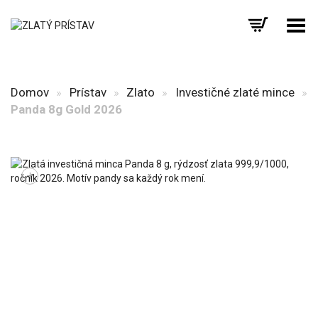
Prepnúť menu
Domov
»
Prístav
»
Zlato
»
Investičné zlaté mince
»
Panda 8g Gold 2026
+