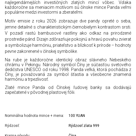
najlegendárnejších investičných zlatých mincí vôbec. Vďaka
každoročne sa meniacim motívom sú čínske mince Panda veľmi
populárne medzi investormi a zberateľmi.
Motív emisie z roku 2026 zobrazuje dve pandy opreté o seba,
jemne detailné s charakteristickým čiernobielym kontrastom srsti.
V pozadí rastú bambusové rastliny ako odkaz na prirodzené
prostredie pánd. Dizajn zdôrazňuje pokojnú a hravú povahu zvierat
a symbolizuje harmóniu, priateľstvo a blízkosť k prírode – hodnoty
pevne zakorenené v čínskej symbolike.
Na rube je každoročne identický obraz slávneho Nebeského
chrámu v Pekingu. Národný symbol Číny je súčasťou svetového
dedičstva UNESCO od roku 1998. Panda veľká, ktorá pochádza z
Číny, je považovaná za symbol šťastia a všeobecne znamená
harmóniu a trpezlivosť.
Zlaté mince Panda od Čínskej ľudovej banky sa dodávajú
zapečatené v pôvodnej plastovej fólii.
Nominálna hodnota mince + mena:
100 YUAN
Rýdzosť:
Rýdzosť zlata 999
Krajina pôvodu:
Čína