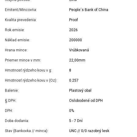
Emitent/Mincovňa:
People´s Bank of China
Kvalita prevedenia:
Proof
Rok emisie:
2026
Náklad emisie:
200000
Hrana mince:
Vrúbkovaná
Priemer mince v mm:
22,00mm
Hmotnosť rýdzeho kovu v g:
8
Hmotnosť rýdzeho kovu v (Oz):
0.257
Balenie:
Plastový obal
§ DPH:
Oslobodené od DPH
DPH:
0%
Doba dodania:
5 - 7 Dní
Stav (Bankovka // minca):
UNC // 0/0 razobný lesk