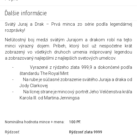
Ďalšie informácie
Svätý Juraj a Drak – Prvá minca zo série podľa legendárnej
rozprávky!
Neľútostný boj medzi svätým Jurajom a drakom robí na tejto
minci výrazný dojem. Príbeh, ktorý bol už nespočetne krát
zobrazený vo všetkých druhoch umenia inšpirovaný legendou
a zobrazovaný najlepšími z najlepších svetových umelcov.
-
Vyrazené z rýdzeho zlata 999,9 a dokončené podľa
štandardu The Royal Mint
-
Na rube je súčasné zobrazenie svätého Juraja a draka od
Jody Clarkovej
-
Na lícnej strane je mincový portrét Jeho Veličenstva kráľa
Karola III. od Martina Jenningsa
Nominálna hodnota mince + mena:
100 PF.
Rýdzosť:
Rýdzosť zlata 9999