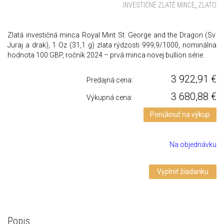
INVESTIČNÉ ZLATÉ MINCE
,
ZLATO
Zlatá investičná minca Royal Mint St. George and the Dragon (Sv.
Juraj a drak), 1 Oz (31,1 g) zlata rýdzosti 999,9/1000, nominálna
hodnota 100 GBP, ročník 2024 – prvá minca novej bullion série.
3 922,91
€
Predajná cena:
3 680,88
€
Výkupná cena:
Ponúknuť na výkup
Na objednávku
Vyplniť žiadanku
Popis