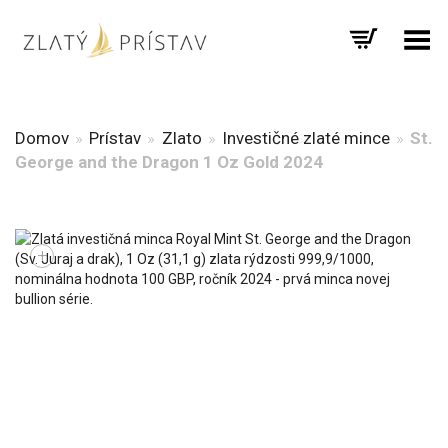
Prepnúť menu
Domov
»
Prístav
»
Zlato
»
Investičné zlaté mince
»
St.
George and the Dragon 1 Oz Gold 2024
+