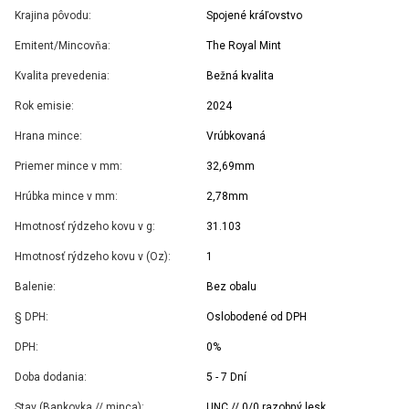
Krajina pôvodu:
Spojené kráľovstvo
Emitent/Mincovňa:
The Royal Mint
Kvalita prevedenia:
Bežná kvalita
Rok emisie:
2024
Hrana mince:
Vrúbkovaná
Priemer mince v mm:
32,69mm
Hrúbka mince v mm:
2,78mm
Hmotnosť rýdzeho kovu v g:
31.103
Hmotnosť rýdzeho kovu v (Oz):
1
Balenie:
Bez obalu
§ DPH:
Oslobodené od DPH
DPH:
0%
Doba dodania:
5 - 7 Dní
Stav (Bankovka // minca):
UNC // 0/0 razobný lesk