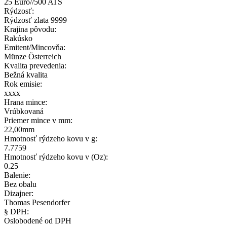
25 Euro//500 ATS
Rýdzosť:
Rýdzosť zlata 9999
Krajina pôvodu:
Rakúsko
Emitent/Mincovňa:
Münze Österreich
Kvalita prevedenia:
Bežná kvalita
Rok emisie:
xxxx
Hrana mince:
Vrúbkovaná
Priemer mince v mm:
22,00mm
Hmotnosť rýdzeho kovu v g:
7.7759
Hmotnosť rýdzeho kovu v (Oz):
0.25
Balenie:
Bez obalu
Dizajner:
Thomas Pesendorfer
§ DPH:
Oslobodené od DPH