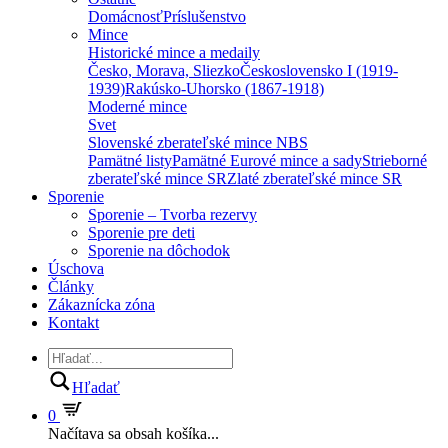
Domácnosť
Príslušenstvo
Mince
Historické mince a medaily
Česko, Morava, Sliezko
Československo I (1919-
1939)
Rakúsko-Uhorsko (1867-1918)
Moderné mince
Svet
Slovenské zberateľské mince NBS
Pamätné listy
Pamätné Eurové mince a sady
Strieborné
zberateľské mince SR
Zlaté zberateľské mince SR
Sporenie
Sporenie – Tvorba rezervy
Sporenie pre deti
Sporenie na dôchodok
Úschova
Články
Zákaznícka zóna
Kontakt
Hľadať
0
Načítava sa obsah košíka...