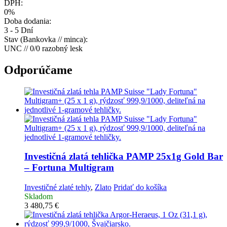
DPH:
0%
Doba dodania:
3 - 5 Dní
Stav (Bankovka // minca):
UNC // 0/0 razobný lesk
Odporúčame
Investičná zlatá tehlička
PAMP 25x1g Gold Bar
– Fortuna Multigram
Investičné zlaté tehly
,
Zlato
Pridať do košíka
Skladom
3 480,75
€