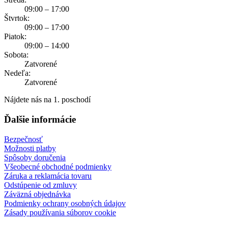
09:00 – 17:00
Štvrtok:
09:00 – 17:00
Piatok:
09:00 – 14:00
Sobota:
Zatvorené
Nedeľa:
Zatvorené
Nájdete nás na 1. poschodí
Ďalšie informácie
Bezpečnosť
Možnosti platby
Spôsoby doručenia
Všeobecné obchodné podmienky
Záruka a reklamácia tovaru
Odstúpenie od zmluvy
Záväzná objednávka
Podmienky ochrany osobných údajov
Zásady používania súborov cookie