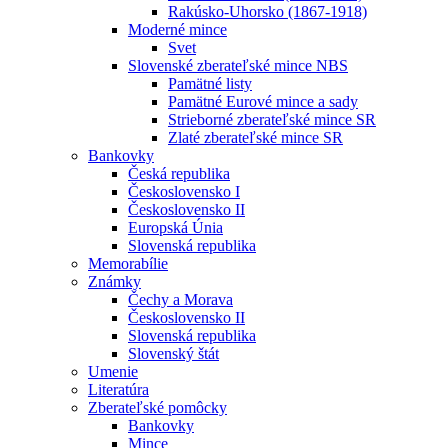
Rakúsko-Uhorsko (1867-1918)
Moderné mince
Svet
Slovenské zberateľské mince NBS
Pamätné listy
Pamätné Eurové mince a sady
Strieborné zberateľské mince SR
Zlaté zberateľské mince SR
Bankovky
Česká republika
Československo I
Československo II
Europská Únia
Slovenská republika
Memorabílie
Známky
Čechy a Morava
Československo II
Slovenská republika
Slovenský štát
Umenie
Literatúra
Zberateľské pomôcky
Bankovky
Mince