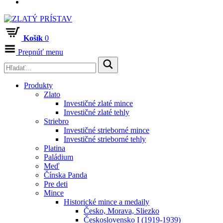
Košík
0
Prepnúť menu
Produkty
Zlato
Investičné zlaté mince
Investičné zlaté tehly
Striebro
Investičné strieborné mince
Investičné strieborné tehly
Platina
Paládium
Meď
Čínska Panda
Pre deti
Mince
Historické mince a medaily
Česko, Morava, Sliezko
Československo I (1919-1939)