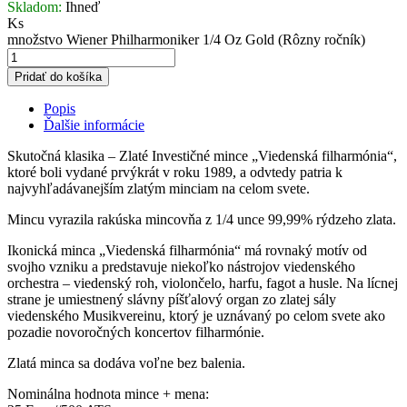
Skladom:
Ihneď
Ks
množstvo Wiener Philharmoniker 1/4 Oz Gold (Rôzny ročník)
Pridať do košíka
Popis
Ďalšie informácie
Skutočná klasika – Zlaté Investičné mince „Viedenská filharmónia“,
ktoré boli vydané prvýkrát v roku 1989, a odvtedy patria k
najvyhľadávanejším zlatým minciam na celom svete.
Mincu vyrazila rakúska mincovňa z 1/4 unce 99,99% rýdzeho zlata.
Ikonická minca „Viedenská filharmónia“ má rovnaký motív od
svojho vzniku a predstavuje niekoľko nástrojov viedenského
orchestra – viedenský roh, violončelo, harfu, fagot a husle. Na lícnej
strane je umiestnený slávny píšťalový organ zo zlatej sály
viedenského Musikvereinu, ktorý je uznávaný po celom svete ako
pozadie novoročných koncertov filharmónie.
Zlatá minca sa dodáva voľne bez balenia.
Nominálna hodnota mince + mena: