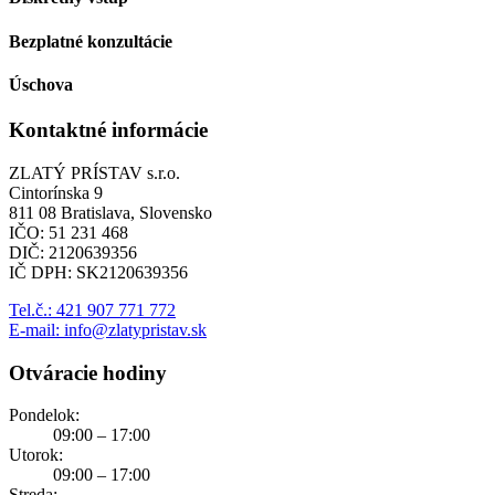
Bezplatné konzultácie
Úschova
Kontaktné informácie
ZLATÝ PRÍSTAV s.r.o.
Cintorínska 9
811 08 Bratislava, Slovensko
IČO: 51 231 468
DIČ: 2120639356
IČ DPH: SK2120639356
Tel.č.: 421 907 771 772
E-mail: info@zlatypristav.sk
Otváracie hodiny
Pondelok:
09:00 – 17:00
Utorok:
09:00 – 17:00
Streda: