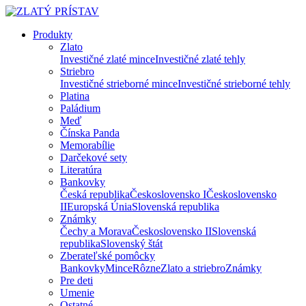
Produkty
Zlato
Investičné zlaté mince
Investičné zlaté tehly
Striebro
Investičné strieborné mince
Investičné strieborné tehly
Platina
Paládium
Meď
Čínska Panda
Memorabílie
Darčekové sety
Literatúra
Bankovky
Česká republika
Československo I
Československo
II
Europská Únia
Slovenská republika
Známky
Čechy a Morava
Československo II
Slovenská
republika
Slovenský štát
Zberateľské pomôcky
Bankovky
Mince
Rôzne
Zlato a striebro
Známky
Pre deti
Umenie
Ostatné