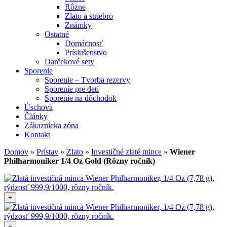
Rôzne
Zlato a striebro
Známky
Ostatné
Domácnosť
Príslušenstvo
Darčekové sety
Sporenie
Sporenie – Tvorba rezervy
Sporenie pre deti
Sporenie na dôchodok
Úschova
Články
Zákaznícka zóna
Kontakt
Domov
»
Prístav
»
Zlato
»
Investičné zlaté mince
»
Wiener
Philharmoniker 1/4 Oz Gold (Rôzny ročník)
+
+